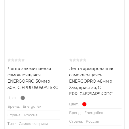
Лента алюминиевая
Лента армированная
самоклеящаяся
самоклеящаяся
ENERGOPRO 50мм х
ENERGOPRO 48мм х
50м, C EPRL05050ALSKC
25м, красная, C
EPRL04825ARSKRDC
Цвет.:
Цвет.:
Бренд:
Energoflex
Бренд:
Energoflex
Страна:
Россия
Страна:
Россия
Тип.:
Самоклеящаяся