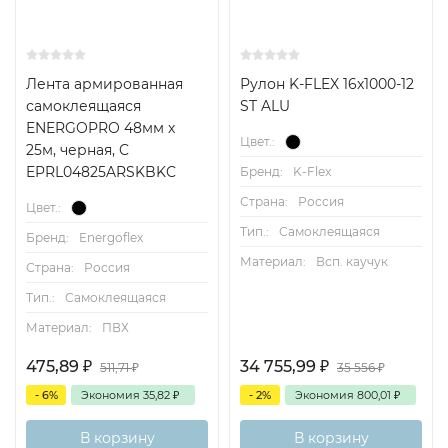
Лента армированная
Рулон K-FLEX 16x1000-12
самоклеящаяся
ST ALU
ENERGOPRO 48мм х
Цвет.:
25м, черная, C
EPRL04825ARSKBKC
Бренд:
K-Flex
Страна:
Россия
Цвет.:
Тип.:
Самоклеящаяся
Бренд:
Energoflex
Материал:
Всп. каучук
Страна:
Россия
Тип.:
Самоклеящаяся
Материал:
ПВХ
475,89
₽
34 755,99
₽
511,71
₽
35 556
₽
- 6%
Экономия
35,82
₽
- 2%
Экономия
800,01
₽
В корзину
В корзину