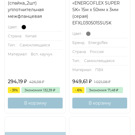
(спайка_2шт)
«ENERGOFLEX SUPER
уплотнительная
SK» 15м х 50мм х 3мм
межфланцевая
(серая)
EFXL0305015SUSK
Цвет.:
Цвет.:
Страна:
Китай
Бренд:
Energoflex
Тип.:
Самоклеящаяся
Страна:
Россия
Материал:
Всп. каучук
Тип.:
Самоклеящаяся
Материал:
ПВХ
294,19
₽
949,61
₽
426,58
₽
1 021,08
₽
- 31%
Экономия
132,39
₽
- 6%
Экономия
71,48
₽
В корзину
В корзину