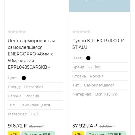
Лента армированная
Рулон K-FLEX 13x1000-14
самоклеящаяся
ST ALU
ENERGOPRO 48мм х
Цвет.:
50м, черная
EPRL04850ARSKBK
Бренд:
K-Flex
Страна:
Россия
Цвет.:
Тип.:
Самоклеящаяся
Бренд:
Energoflex
Материал:
Всп. каучук
Страна:
Россия
Тип.:
Самоклеящаяся
Материал:
ПВХ
916,72
₽
37 921,14
₽
985,72
₽
38 794
₽
- 7%
Экономия
69
₽
- 2%
Экономия
872,86
₽