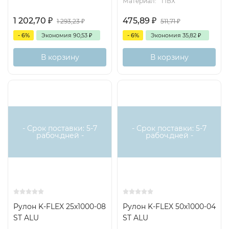
Материал:
ПВХ
1 202,70
₽
475,89
₽
1 293,23
₽
511,71
₽
- 6%
Экономия
90,53
₽
- 6%
Экономия
35,82
₽
В корзину
В корзину
- Срок поставки: 5-7
- Срок поставки: 5-7
рабоч.дней -
рабоч.дней -
Рулон K-FLEX 25x1000-08
Рулон K-FLEX 50x1000-04
ST ALU
ST ALU