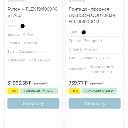
Рулон K-FLEX 19x1000-10
Лента демпферная
ST ALU
ENERGOFLOOR 10/0,1-11
EFRL1010011DM
Цвет.:
Цвет.:
Бренд:
K-Flex
Бренд:
Energoflex
Страна:
Россия
Страна:
Россия
Тип.:
Самоклеящаяся
Тип.:
Самоклеящаяся
Материал:
Всп. каучук
Вспененный
Материал:
полиэтилен
31 993,58
₽
739,77
₽
32 730
₽
795,45
₽
- 2%
Экономия
736,42
₽
- 6%
Экономия
55,68
₽
В корзину
В корзину