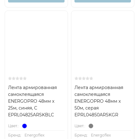
Лента армированная
Лента армированная
самоклеящаяся
самоклеящаяся
ENERGOPRO 48мм х
ENERGOPRO 48мм х
25м, синяя, C
50м, серая
EPRL04825ARSKBLC
EPRL04850ARSKGR
Цвет.:
Цвет.:
Бренд:
Energoflex
Бренд:
Energoflex