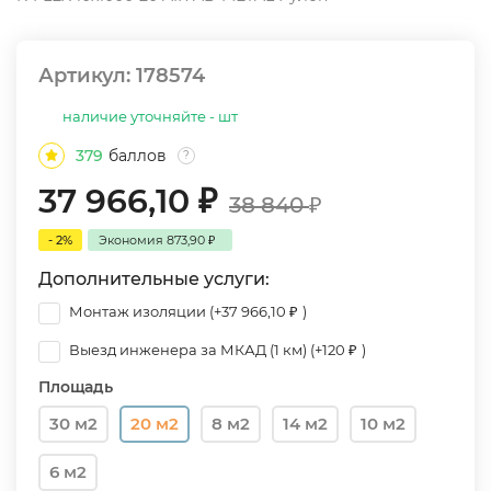
Артикул:
178574
наличие уточняйте - шт
379
баллов
?
37 966,10
₽
38 840
₽
- 2%
Экономия
873,90
₽
Дополнительные услуги:
Монтаж изоляции (+
37 966,10
₽
)
Выезд инженера за МКАД (1 км) (+
120
₽
)
Площадь
30 м2
20 м2
8 м2
14 м2
10 м2
6 м2