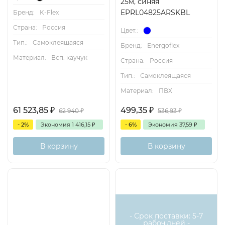
25м, синяя
EPRL04825ARSKBL
Бренд:
K-Flex
Страна:
Россия
Цвет.:
Тип.:
Самоклеящаяся
Бренд:
Energoflex
Материал:
Всп. каучук
Страна:
Россия
Тип.:
Самоклеящаяся
Материал:
ПВХ
61 523,85
₽
499,35
₽
62 940
₽
536,93
₽
- 2%
Экономия
1 416,15
₽
- 6%
Экономия
37,59
₽
В корзину
В корзину
- Срок поставки: 5-7
рабоч.дней -