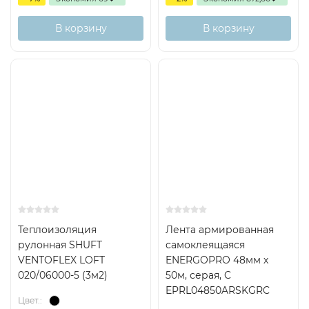
В корзину
В корзину
Теплоизоляция
Лента армированная
рулонная SHUFT
самоклеящаяся
VENTOFLEX LOFT
ENERGOPRO 48мм х
020/06000-5 (3м2)
50м, серая, C
EPRL04850ARSKGRC
Цвет.: