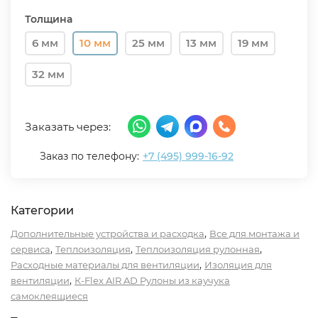
Толщина
6 мм
10 мм
25 мм
13 мм
19 мм
32 мм
Заказать через:
Заказ по телефону:
+7 (495) 999-16-92
Категории
,
Дополнительные устройства и расходка
Все для монтажа и
,
,
,
сервиса
Теплоизоляция
Теплоизоляция рулонная
,
Расходные материалы для вентиляции
Изоляция для
,
вентиляции
К-Flex AIR AD Рулоны из каучука
самоклеящиеся