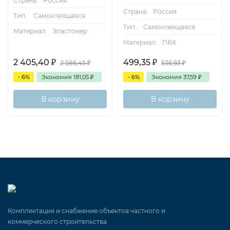
Страна:
Россия
Страна:
Россия
Тип.:
Самоклеящаяся
Тип.:
Самоклеящаяся
Материал:
Эластомер
Материал:
ПВХ
2 405,40
₽
499,35
₽
2 586,45
₽
536,93
₽
- 6%
Экономия
181,05
₽
- 6%
Экономия
37,59
₽
В корзину
В корзину
Комплектация и снабжение объектов частного и
коммерческого строительства