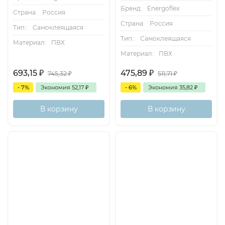
Бренд:
Energoflex
Страна:
Россия
Страна:
Россия
Тип.:
Самоклеящаяся
Тип.:
Самоклеящаяся
Материал:
ПВХ
Материал:
ПВХ
693,15
₽
475,89
₽
745,32
₽
511,71
₽
- 7%
Экономия
52,17
₽
- 6%
Экономия
35,82
₽
В корзину
В корзину