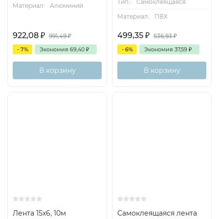
Тип.:
Самоклеящаяся
Материал:
Алюминий
Материал:
ПВХ
922,08
₽
499,35
₽
991,49
₽
536,93
₽
- 7%
Экономия
69,40
₽
- 6%
Экономия
37,59
₽
В корзину
В корзину
Лента 15х6, 10м
Самоклеящаяся лента