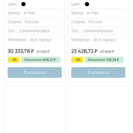
Цвет.:
Цвет.:
Бренд:
K-Flex
Бренд:
K-Flex
Страна:
Россия
Страна:
Россия
Тип.:
Самоклеящаяся
Тип.:
Самоклеящаяся
Материал:
Всп. каучук
Материал:
Всп. каучук
30 333,78
₽
23 428,72
₽
31 032
₽
23 968
₽
- 2%
Экономия
698,22
₽
- 2%
Экономия
539,28
₽
В корзину
В корзину