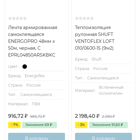
Лента армированная
Теплоизоляция
самоклеящаяся
рулонная SHUFT
ENERGOPRO 48мм х
VENTOFLEX LOFT
50м, черная, C
010/0600-15 (9м2)
EPRL04850ARSKBKC
Бренд:
Shuft
Цвет.:
Страна:
Россия
Бренд:
Energoflex
Тип.:
Самоклеящаяся
Страна:
Россия
Вспененный
Материал:
полиэтилен
Тип.:
Самоклеящаяся
Материал:
ПВХ
916,72
₽
2 198,40
₽
985,72
₽
2 290
₽
- 7%
Экономия
69
₽
- 3%
Экономия
91,60
₽
В корзину
В корзину