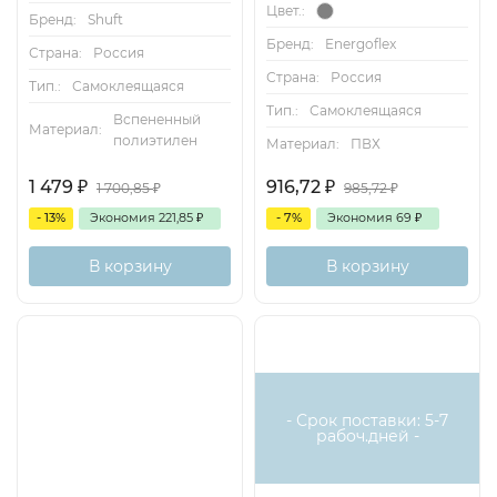
Цвет.:
Бренд:
Shuft
Бренд:
Energoflex
Страна:
Россия
Страна:
Россия
Тип.:
Самоклеящаяся
Тип.:
Самоклеящаяся
Вспененный
Материал:
полиэтилен
Материал:
ПВХ
1 479
₽
916,72
₽
1 700,85
₽
985,72
₽
- 13%
Экономия
221,85
₽
- 7%
Экономия
69
₽
В корзину
В корзину
- Срок поставки: 5-7
рабоч.дней -