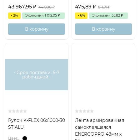
43 967,95
₽
475,89
₽
44 980
₽
511,71
₽
- 2%
Экономия
1 012,05
₽
- 6%
Экономия
35,82
₽
В корзину
В корзину
- Срок поставки: 5-7
рабоч.дней -
Рулон K-FLEX 06x1000-30
Лента армированная
ST ALU
самоклеящаяся
ENERGOPRO 48мм х
Цвет.: