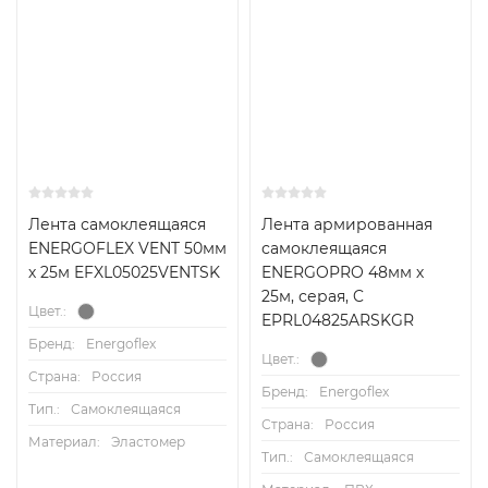
Лента самоклеящаяся
Лента армированная
ENERGOFLEX VENT 50мм
самоклеящаяся
х 25м EFXL05025VENTSK
ENERGOPRO 48мм х
25м, серая, C
Цвет.:
EPRL04825ARSKGR
Бренд:
Energoflex
Цвет.:
Страна:
Россия
Бренд:
Energoflex
Тип.:
Самоклеящаяся
Страна:
Россия
Материал:
Эластомер
Тип.:
Самоклеящаяся