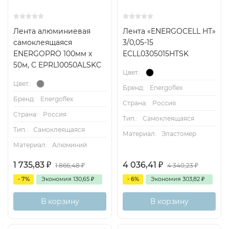
Лента алюминиевая
Лента «ENERGOCELL HT»
самоклеящаяся
3/0,05-15
ENERGOPRO 100мм х
ECLL0305015HTSK
50м, C EPRL10050ALSKC
Цвет.:
Цвет.:
Бренд:
Energoflex
Бренд:
Energoflex
Страна:
Россия
Страна:
Россия
Тип.:
Самоклеящаяся
Тип.:
Самоклеящаяся
Материал:
Эластомер
Материал:
Алюминий
1 735,83
₽
4 036,41
₽
1 866,48
₽
4 340,23
₽
- 7%
Экономия
130,65
₽
- 6%
Экономия
303,82
₽
В корзину
В корзину