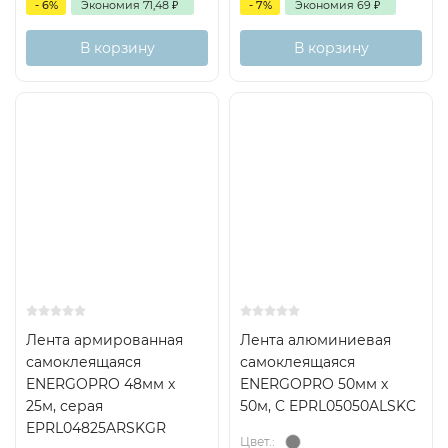
- 6%
Экономия
71,48
₽
- 7%
Экономия
69
₽
В корзину
В корзину
Лента армированная
Лента алюминиевая
самоклеящаяся
самоклеящаяся
ENERGOPRO 48мм х
ENERGOPRO 50мм х
25м, серая
50м, C EPRL05050ALSKC
EPRL04825ARSKGR
Цвет.: