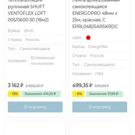
Теплоизоляция
Лента армированная
рулонная SHUFT
самоклеящаяся
VENTOFLEX LOFT
ENERGOPRO 48мм х
005/0600-30 (18м2)
25м, красная, C
EPRL04825ARSKRDC
Бренд:
Shuft
Цвет.:
Страна:
Россия
Бренд:
Energoflex
Тип.:
Самоклеящаяся
Страна:
Россия
Вспененный
Материал:
полиэтилен
Тип.:
Самоклеящаяся
Материал:
ПВХ
3 162
₽
499,35
₽
3 636,30
₽
536,93
₽
- 13%
Экономия
474,30
₽
- 6%
Экономия
37,59
₽
В корзину
В корзину