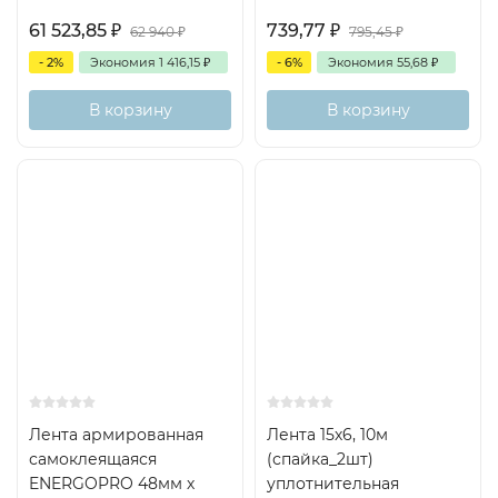
61 523,85
₽
739,77
₽
62 940
₽
795,45
₽
- 2%
Экономия
1 416,15
₽
- 6%
Экономия
55,68
₽
В корзину
В корзину
Лента армированная
Лента 15х6, 10м
самоклеящаяся
(спайка_2шт)
ENERGOPRO 48мм х
уплотнительная