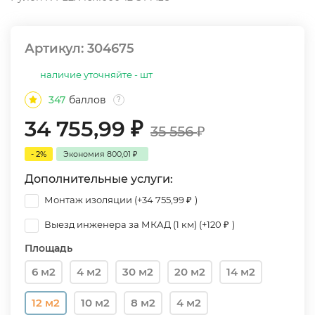
Артикул:
304675
наличие уточняйте - шт
347
баллов
?
34 755,99
₽
35 556
₽
- 2%
Экономия
800,01
₽
Дополнительные услуги:
Монтаж изоляции (+
34 755,99
₽
)
Выезд инженера за МКАД (1 км) (+
120
₽
)
Площадь
6 м2
4 м2
30 м2
20 м2
14 м2
12 м2
10 м2
8 м2
4 м2