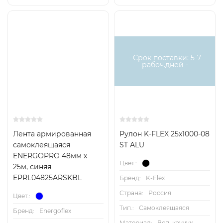
- Срок поставки: 5-7
рабоч.дней -
Лента армированная
Рулон K-FLEX 25x1000-08
самоклеящаяся
ST ALU
ENERGOPRO 48мм х
Цвет.:
25м, синяя
EPRL04825ARSKBL
Бренд:
K-Flex
Страна:
Россия
Цвет.:
Тип.:
Самоклеящаяся
Бренд:
Energoflex
Материал:
Всп. каучук