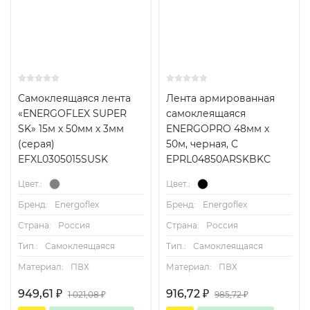
Самоклеящаяся лента
Лента армированная
«ENERGOFLEX SUPER
самоклеящаяся
SK» 15м х 50мм х 3мм
ENERGOPRO 48мм х
(серая)
50м, черная, C
EFXL0305015SUSK
EPRL04850ARSKBKC
Цвет.:
Цвет.:
Бренд:
Energoflex
Бренд:
Energoflex
Страна:
Россия
Страна:
Россия
Тип.:
Самоклеящаяся
Тип.:
Самоклеящаяся
Материал:
ПВХ
Материал:
ПВХ
949,61
₽
916,72
₽
1 021,08
₽
985,72
₽