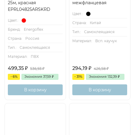
25м, красная
межфланцевая
EPRL04825ARSKRD
Цвет.:
Цвет.:
Страна:
Китай
Бренд:
Energoflex
Тип.:
Самоклеящаяся
Страна:
Россия
Материал:
Всп. каучук
Тип.:
Самоклеящаяся
Материал:
ПВХ
499,35
₽
294,19
₽
536,93
₽
426,58
₽
- 6%
Экономия
37,59
₽
- 31%
Экономия
132,39
₽
В корзину
В корзину