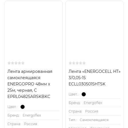
Лента армированная
Лента «ENERGOCELL HT»
самоклеящаяся
3/0,05-15
ENERGOPRO 48мм х
ECLL0305015HTSK
25м, черная, C
Цвет.:
EPRL04825ARSKBKC
Бренд:
Energoflex
Цвет.:
Страна:
Россия
Бренд:
Energoflex
Тип.:
Самоклеящаяся
Страна:
Россия