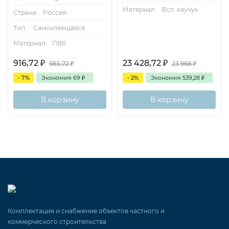
Материал:
Всп. каучук
Страна:
Россия
Тип.:
Самоклеящаяся
Материал:
ПВХ
916,72
₽
23 428,72
₽
985,72
₽
23 968
₽
- 7%
Экономия
69
₽
- 2%
Экономия
539,28
₽
В корзину
В корзину
Комплектация и снабжение объектов частного и
коммерческого строительства