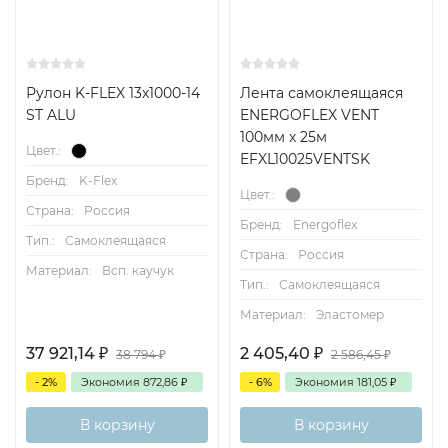
Рулон K-FLEX 13x1000-14
Лента самоклеящаяся
ST ALU
ENERGOFLEX VENT
100мм х 25м
Цвет.:
EFXL10025VENTSK
Бренд:
K-Flex
Цвет.:
Страна:
Россия
Бренд:
Energoflex
Тип.:
Самоклеящаяся
Страна:
Россия
Материал:
Всп. каучук
Тип.:
Самоклеящаяся
Материал:
Эластомер
37 921,14
₽
2 405,40
₽
38 794
₽
2 586,45
₽
- 2%
Экономия
872,86
₽
- 6%
Экономия
181,05
₽
В корзину
В корзину