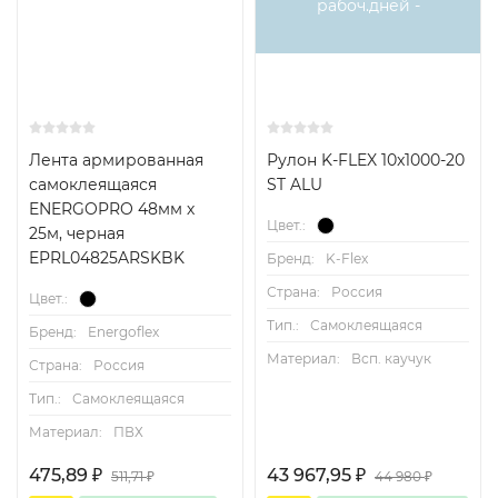
рабоч.дней -
Лента армированная
Рулон K-FLEX 10x1000-20
самоклеящаяся
ST ALU
ENERGOPRO 48мм х
Цвет.:
25м, черная
EPRL04825ARSKBK
Бренд:
K-Flex
Страна:
Россия
Цвет.:
Тип.:
Самоклеящаяся
Бренд:
Energoflex
Материал:
Всп. каучук
Страна:
Россия
Тип.:
Самоклеящаяся
Материал:
ПВХ
475,89
₽
43 967,95
₽
511,71
₽
44 980
₽