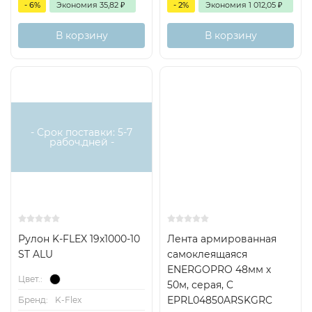
- 6%
Экономия
35,82
₽
- 2%
Экономия
1 012,05
₽
В корзину
В корзину
- Срок поставки: 5-7
рабоч.дней -
Рулон K-FLEX 19x1000-10
Лента армированная
ST ALU
самоклеящаяся
ENERGOPRO 48мм х
Цвет.:
50м, серая, C
EPRL04850ARSKGRC
Бренд:
K-Flex