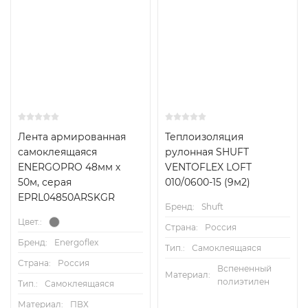
Лента армированная
Теплоизоляция
самоклеящаяся
рулонная SHUFT
ENERGOPRO 48мм х
VENTOFLEX LOFT
50м, серая
010/0600-15 (9м2)
EPRL04850ARSKGR
Бренд:
Shuft
Цвет.:
Страна:
Россия
Бренд:
Energoflex
Тип.:
Самоклеящаяся
Страна:
Россия
Вспененный
Материал:
полиэтилен
Тип.:
Самоклеящаяся
Материал:
ПВХ