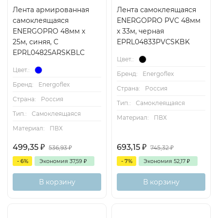
Лента армированная
Лента самоклеящаяся
самоклеящаяся
ENERGOPRO PVC 48мм
ENERGOPRO 48мм х
х 33м, черная
25м, синяя, C
EPRL04833PVCSKBK
EPRL04825ARSKBLC
Цвет.:
Цвет.:
Бренд:
Energoflex
Бренд:
Energoflex
Страна:
Россия
Страна:
Россия
Тип.:
Самоклеящаяся
Тип.:
Самоклеящаяся
Материал:
ПВХ
Материал:
ПВХ
499,35
₽
693,15
₽
536,93
₽
745,32
₽
- 6%
Экономия
37,59
₽
- 7%
Экономия
52,17
₽
В корзину
В корзину