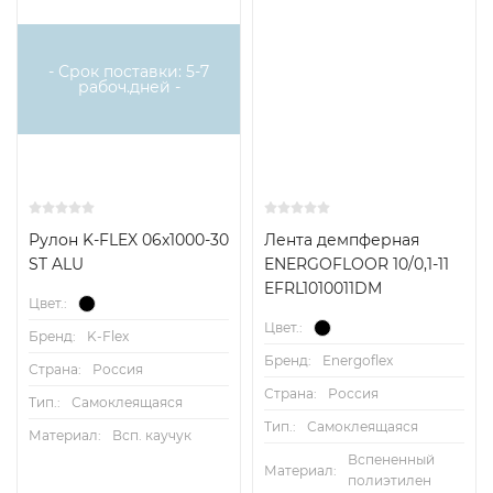
- Срок поставки: 5-7
рабоч.дней -
Рулон K-FLEX 06x1000-30
Лента демпферная
ST ALU
ENERGOFLOOR 10/0,1-11
EFRL1010011DM
Цвет.:
Цвет.:
Бренд:
K-Flex
Бренд:
Energoflex
Страна:
Россия
Страна:
Россия
Тип.:
Самоклеящаяся
Тип.:
Самоклеящаяся
Материал:
Всп. каучук
Вспененный
Материал:
полиэтилен