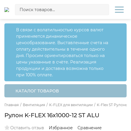
В связи с волатильностью курсов валют
применяется динамическое
ценообразование. Выставленные счета на
оплату действительны в течение одного
дня. Просим ориентироваться только на
цены указанные в счёте. Реализация
продукции и доставка возможна только
при 100% оплате.
КАТАЛОГ ТОВАРОВ
Главная
/
Вентиляция
/
K-FLEX для вентиляции
/
K-Flex ST Рулоны 
Рулон K-FLEX 16x1000-12 ST ALU
Оставить отзыв
Избранное
Сравнение