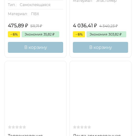
Материал:
Эластомер
Тип.:
Самоклеящаяся
Материал:
ПВХ
475,89
₽
4 036,41
₽
511,71
₽
4 340,23
₽
- 6%
Экономия
35,82
₽
- 6%
Экономия
303,82
₽
В корзину
В корзину