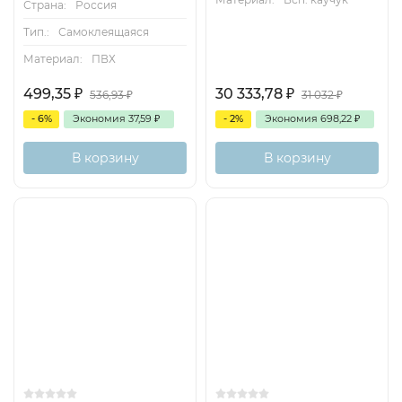
Страна:
Россия
Тип.:
Самоклеящаяся
Материал:
ПВХ
499,35
₽
30 333,78
₽
536,93
₽
31 032
₽
- 6%
Экономия
37,59
₽
- 2%
Экономия
698,22
₽
В корзину
В корзину