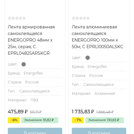
Лента армированная
Лента алюминиевая
самоклеящаяся
самоклеящаяся
ENERGOPRO 48мм х
ENERGOPRO 100мм х
25м, серая, C
50м, C EPRL10050ALSKC
EPRL04825ARSKGR
Цвет.:
Цвет.:
Бренд:
Energoflex
Бренд:
Energoflex
Страна:
Россия
Страна:
Россия
Тип.:
Самоклеящаяся
Тип.:
Самоклеящаяся
Материал:
Алюминий
Материал:
ПВХ
475,89
₽
1 735,83
₽
511,71
₽
1 866,48
₽
- 6%
Экономия
35,82
₽
- 7%
Экономия
130,65
₽
В корзину
В корзину