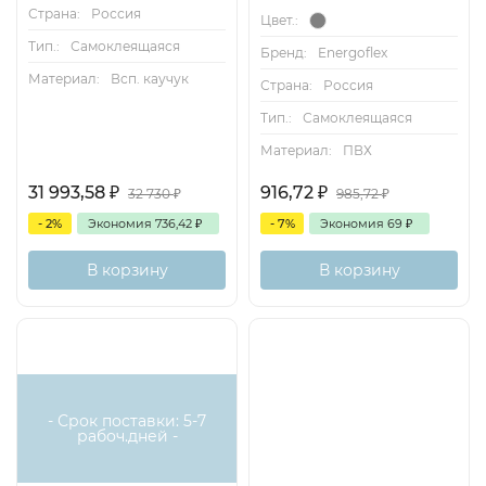
Страна:
Россия
Цвет.:
Тип.:
Самоклеящаяся
Бренд:
Energoflex
Материал:
Всп. каучук
Страна:
Россия
Тип.:
Самоклеящаяся
Материал:
ПВХ
31 993,58
₽
916,72
₽
32 730
₽
985,72
₽
- 2%
Экономия
736,42
₽
- 7%
Экономия
69
₽
В корзину
В корзину
- Срок поставки: 5-7
рабоч.дней -