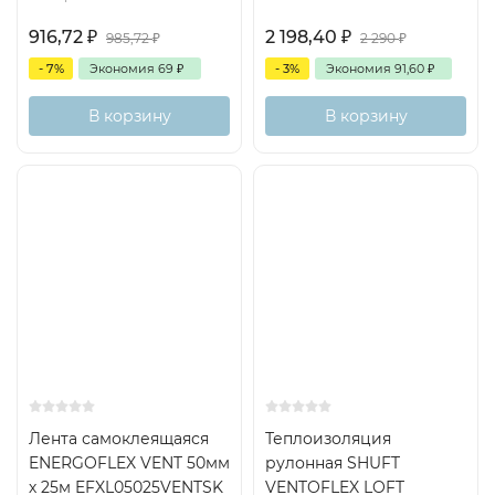
916,72
₽
2 198,40
₽
985,72
₽
2 290
₽
- 7%
Экономия
69
₽
- 3%
Экономия
91,60
₽
В корзину
В корзину
Лента самоклеящаяся
Теплоизоляция
ENERGOFLEX VENT 50мм
рулонная SHUFT
х 25м EFXL05025VENTSK
VENTOFLEX LOFT