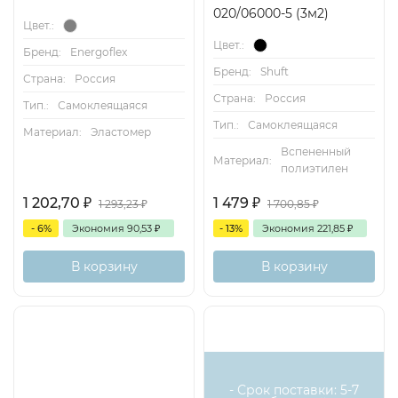
020/06000-5 (3м2)
Цвет.:
Цвет.:
Бренд:
Energoflex
Бренд:
Shuft
Страна:
Россия
Страна:
Россия
Тип.:
Самоклеящаяся
Тип.:
Самоклеящаяся
Материал:
Эластомер
Вспененный
Материал:
полиэтилен
1 202,70
₽
1 479
₽
1 293,23
₽
1 700,85
₽
- 6%
Экономия
90,53
₽
- 13%
Экономия
221,85
₽
В корзину
В корзину
- Срок поставки: 5-7