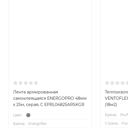
Лента армированная
Теплоизол
самоклеящаяся ENERGOPRO 48мм
VENTOFLEX
х 25м, серая, C EPRL04825ARSKGR
(18м2)
Бренд:
Shuf
Цвет.:
Страна:
Ро
Бренд:
Energoflex