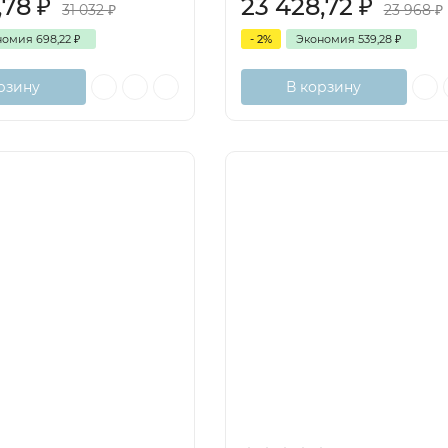
,78
₽
23 428,72
₽
31 032
₽
23 968
₽
номия
698,22
₽
- 2%
Экономия
539,28
₽
рзину
В корзину