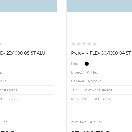
EX 25x1000-08 ST ALU
Рулон K-FLEX 50x1000-04 ST
Цвет.:
ex
Бренд:
K-Flex
ссия
Страна:
Россия
леящаяся
Тип.:
Самоклеящаяся
Всп. каучук
Материал:
Всп. каучук
4677
Артикул:
304678