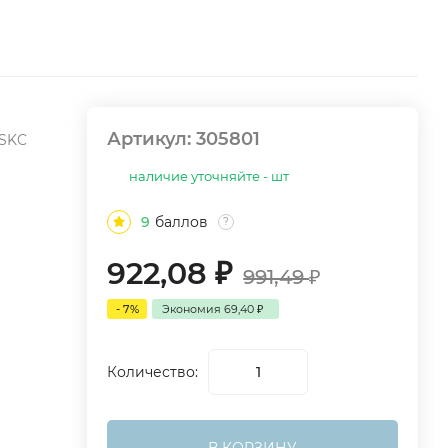
Артикул:
305801
LSKC
наличие уточняйте - шт
9
баллов
?
922,08
₽
991,49
₽
- 7%
Экономия
69,40
₽
Количество: