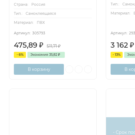
Тип.:
Самок
Страна:
Россия
Материал:
Тип.:
Самоклеящаяся
Материал:
ПВХ
Артикул:
305793
Артикул:
29
475,89
₽
3 162
₽
511,71
₽
- 6%
Экономия
35,82
₽
- 13%
Эко
В корзину
В ко
- Срок по