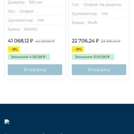
Диаметр.:
550 мм
Тип.:
Осевой, На решетке
Тип.:
Осевой
Шумоизолир.:
Нет
Шумоизолир.:
Нет
Бренд:
Shuft
Бренд:
SANMU
41 068,12
₽
22 706,24
₽
45 129,80
₽
33 318,04
₽
- 8%
- 31%
Экономия
4 061,68
₽
Экономия
10 611,80
₽
В корзину
В корзину