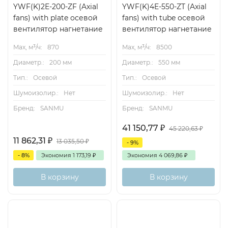
YWF(K)2Е-200-ZF (Axial
YWF(K)4E-550-ZT (Axial
fans) with plate осевой
fans) with tube осевой
вентилятор нагнетание
вентилятор нагнетание
Max, м³/ч:
870
Max, м³/ч:
8500
Диаметр.:
200 мм
Диаметр.:
550 мм
Тип.:
Осевой
Тип.:
Осевой
Шумоизолир.:
Нет
Шумоизолир.:
Нет
Бренд:
SANMU
Бренд:
SANMU
41 150,77
₽
45 220,63
₽
11 862,31
₽
13 035,50
₽
- 9%
- 8%
Экономия
1 173,19
₽
Экономия
4 069,86
₽
В корзину
В корзину