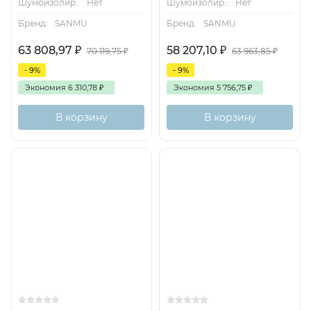
Шумоизолир.:
Нет
Шумоизолир.:
Нет
Бренд:
SANMU
Бренд:
SANMU
63 808,97
₽
58 207,10
₽
70 119,75
₽
63 963,85
₽
- 9%
- 9%
Экономия
6 310,78
₽
Экономия
5 756,75
₽
В корзину
В корзину