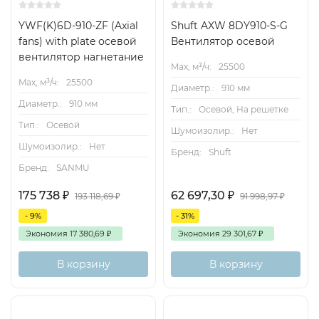
YWF(K)6D-910-ZF (Axial
Shuft AXW 8DY910-S-G
fans) with plate осевой
Вентилятор осевой
вентилятор нагнетание
Max, м³/ч:
25500
Max, м³/ч:
25500
Диаметр.:
910 мм
Диаметр.:
910 мм
Тип.:
Осевой, На решетке
Тип.:
Осевой
Шумоизолир.:
Нет
Шумоизолир.:
Нет
Бренд:
Shuft
Бренд:
SANMU
175 738
₽
62 697,30
₽
193 118,69
₽
91 998,97
₽
- 9%
- 31%
Экономия
17 380,69
₽
Экономия
29 301,67
₽
В корзину
В корзину