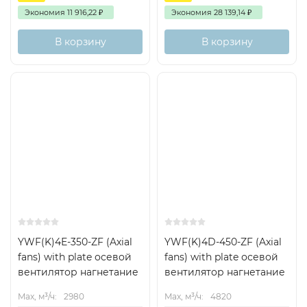
Экономия
11 916,22
₽
Экономия
28 139,14
₽
В корзину
В корзину
YWF(K)4Е-350-ZF (Axial
YWF(K)4D-450-ZF (Axial
fans) with plate осевой
fans) with plate осевой
вентилятор нагнетание
вентилятор нагнетание
Max, м³/ч:
2980
Max, м³/ч:
4820