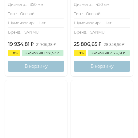
Диаметр.:
350 мм
Диаметр.:
450 мм
Тип.:
Осевой
Тип.:
Осевой
Шумоизолир.:
Нет
Шумоизолир.:
Нет
Бренд:
SANMU
Бренд:
SANMU
19 934,81
₽
25 806,65
₽
21 906,38
₽
28 358,96
₽
- 8%
Экономия
1 971,57
₽
- 9%
Экономия
2 552,31
₽
В корзину
В корзину