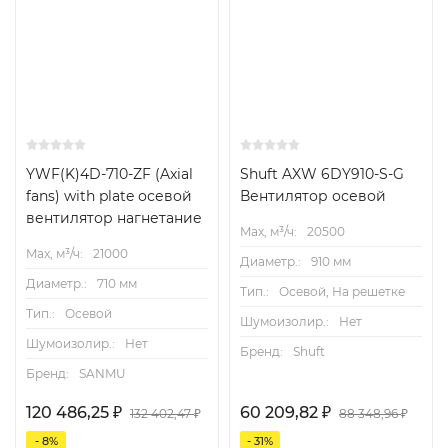
YWF(K)4D-710-ZF (Axial
Shuft AXW 6DY910-S-G
fans) with plate осевой
Вентилятор осевой
вентилятор нагнетание
Max, м³/ч:
20500
Max, м³/ч:
21000
Диаметр.:
910 мм
Диаметр.:
710 мм
Тип.:
Осевой, На решетке
Тип.:
Осевой
Шумоизолир.:
Нет
Шумоизолир.:
Нет
Бренд:
Shuft
Бренд:
SANMU
120 486,25
₽
60 209,82
₽
132 402,47
₽
88 348,96
₽
- 8%
- 31%