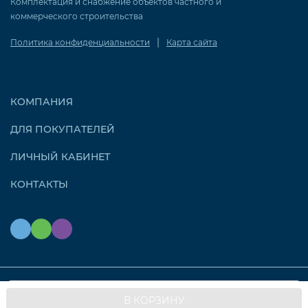
Комплектация и снабжение объектов частного и
коммерческого строительства
|
Политика конфиденциальности
Карта сайта
КОМПАНИЯ
ДЛЯ ПОКУПАТЕЛЕЙ
ЛИЧНЫЙ КАБИНЕТ
КОНТАКТЫ
Мы используем файлы cookie, чтобы сайт работал
© 2026 OZONAIR.RU. Все права защищены
OK
В КОРЗИНУ
быстрее для вас.