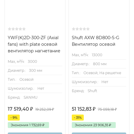
YWF(K)2D-300-ZF (Axial
Shuft AXW 8D800-S-G
fans) with plate осевой
Вентилятор осевой
вентилятор нагнетание
Max, м³/ч:
13000
Max, м³/ч:
3000
Диаметр.:
800 мм
Диаметр.:
300 мм
Тип.:
Осевой, На решетке
Тип.:
Осевой
Шумоизолир.:
Нет
Шумоизолир.:
Нет
Бренд:
Shuft
Бренд:
SANMU
17 519,40
₽
51 152,83
₽
19 252,09
₽
75 059,18
₽
- 9%
- 31%
Экономия
1 732,69
₽
Экономия
23 906,35
₽