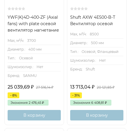
YWF(K)4D-400-ZF (Axial
Shuft AXW 4E500-B-T
fans) with plate осевой
Вентилятор осевой
вентилятор нагнетание
Max, м³/ч:
8500
Max, м³/ч:
3700
Диаметр.:
500 мм
Диаметр.:
400 мм
Тип.:
Осевой, Фланцевый
Тип.:
Осевой
Шумоизолир.:
Нет
Шумоизолир.:
Нет
Бренд:
Shuft
Бренд:
SANMU
25 039,69
₽
13 713,04
₽
27 516,14
₽
20 121,85
₽
- 8%
- 31%
Экономия
2 476,45
₽
Экономия
6 408,81
₽
В корзину
В корзину