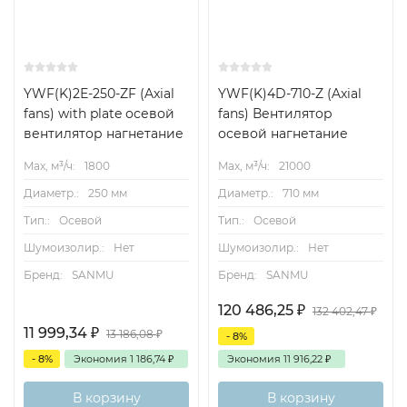
YWF(K)2Е-250-ZF (Axial
YWF(K)4D-710-Z (Axial
fans) with plate осевой
fans) Вентилятор
вентилятор нагнетание
осевой нагнетание
Max, м³/ч:
1800
Max, м³/ч:
21000
Диаметр.:
250 мм
Диаметр.:
710 мм
Тип.:
Осевой
Тип.:
Осевой
Шумоизолир.:
Нет
Шумоизолир.:
Нет
Бренд:
SANMU
Бренд:
SANMU
120 486,25
₽
132 402,47
₽
11 999,34
₽
13 186,08
₽
- 8%
- 8%
Экономия
1 186,74
₽
Экономия
11 916,22
₽
В корзину
В корзину