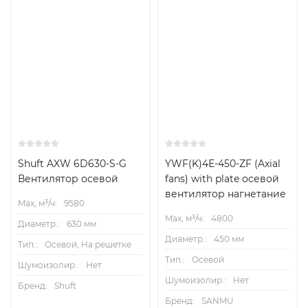
Shuft AXW 6D630-S-G
YWF(K)4Е-450-ZF (Axial
Вентилятор осевой
fans) with plate осевой
вентилятор нагнетание
Max, м³/ч:
9580
Max, м³/ч:
4800
Диаметр.:
630 мм
Диаметр.:
450 мм
Тип.:
Осевой, На решетке
Тип.:
Осевой
Шумоизолир.:
Нет
Шумоизолир.:
Нет
Бренд:
Shuft
Бренд:
SANMU