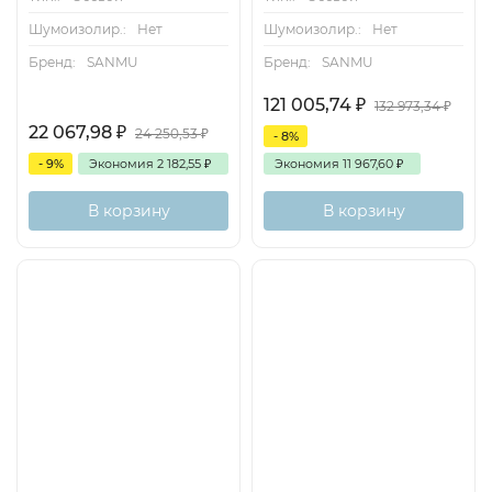
Шумоизолир.:
Нет
Шумоизолир.:
Нет
Бренд:
SANMU
Бренд:
SANMU
121 005,74
₽
132 973,34
₽
22 067,98
₽
24 250,53
₽
- 8%
- 9%
Экономия
2 182,55
₽
Экономия
11 967,60
₽
В корзину
В корзину