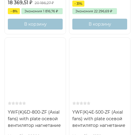
18 369,51
₽
20 186,27
₽
- 31%
- 8%
Экономия
1 816,76
₽
Экономия
22 296,69
₽
В корзину
В корзину
YWF(K)6D-800-ZF (Axial
YWF(K)4Е-500-ZF (Axial
fans) with plate осевой
fans) with plate осевой
вентилятор нагнетание
вентилятор нагнетание