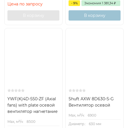
- 9%
Экономия
1 381,34
₽
Цена по запросу
В корзину
В корзину
YWF(K)4D-550-ZF (Axial
Shuft AXW 8D630-S-G
fans) with plate осевой
Вентилятор осевой
вентилятор нагнетание
Max, м³/ч:
6900
Max, м³/ч:
8500
Диаметр.:
630 мм