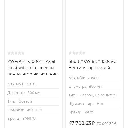
YWF(K)4E-300-ZT (Axial
Shuft AXW 6DY800-S-G
fans) with tube осевой
Вентилятор осевой
вентилятор нагнетание
Max, м³/ч:
20500
Max, м³/ч:
3000
Диаметр.:
800 мм
Диаметр.:
300 мм
Тип.:
Осевой, На решетке
Тип.:
Осевой
Шумоизолир.:
Нет
Шумоизолир.:
Нет
Бренд:
Shuft
Бренд:
SANMU
47 708,63
₽
70 005,32
₽