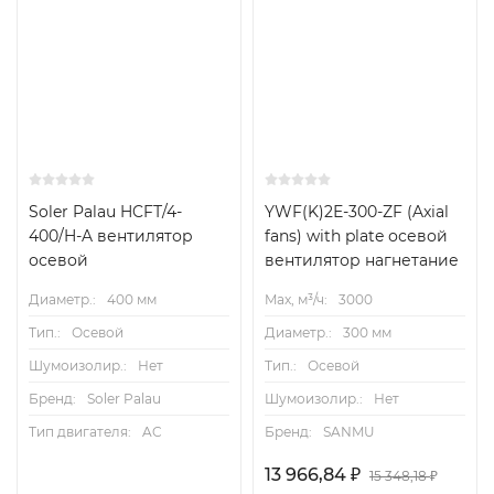
Soler Palau HCFТ/4-
YWF(K)2Е-300-ZF (Axial
400/H-A вентилятор
fans) with plate осевой
осевой
вентилятор нагнетание
Диаметр.:
400 мм
Max, м³/ч:
3000
Тип.:
Осевой
Диаметр.:
300 мм
Шумоизолир.:
Нет
Тип.:
Осевой
Бренд:
Soler Palau
Шумоизолир.:
Нет
Тип двигателя:
AC
Бренд:
SANMU
13 966,84
₽
15 348,18
₽