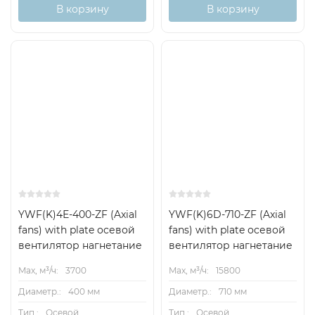
В корзину
В корзину
YWF(K)4Е-400-ZF (Axial
YWF(K)6D-710-ZF (Axial
fans) with plate осевой
fans) with plate осевой
вентилятор нагнетание
вентилятор нагнетание
Max, м³/ч:
3700
Max, м³/ч:
15800
Диаметр.:
400 мм
Диаметр.:
710 мм
Тип.:
Осевой
Тип.:
Осевой