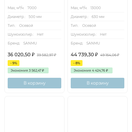
Max, м³/ч:
7000
Max, м³/ч:
13000
Диаметр.:
500 мм
Диаметр.:
630 мм
Тип.:
Осевой
Тип.:
Осевой
Шумоизолир.:
Нет
Шумоизолир.:
Нет
Бренд:
SANMU
Бренд:
SANMU
36 020,50
₽
44 739,30
₽
39 582,97
₽
49 164,06
₽
- 9%
- 8%
Экономия
3 562,47
₽
Экономия
4 424,76
₽
В корзину
В корзину