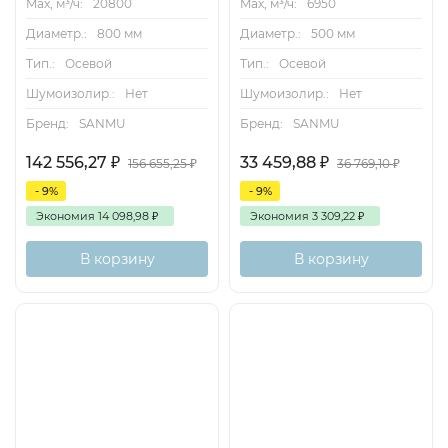
Max, м³/ч:
20800
Max, м³/ч:
6950
Диаметр.:
800 мм
Диаметр.:
500 мм
Тип.:
Осевой
Тип.:
Осевой
Шумоизолир.:
Нет
Шумоизолир.:
Нет
Бренд:
SANMU
Бренд:
SANMU
142 556,27
₽
33 459,88
₽
156 655,25
₽
36 769,10
₽
- 9%
- 9%
Экономия
14 098,98
₽
Экономия
3 309,22
₽
В корзину
В корзину