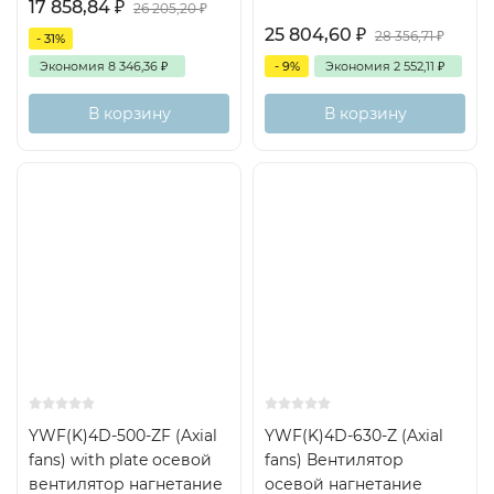
17 858,84
₽
26 205,20
₽
25 804,60
₽
28 356,71
₽
- 31%
Экономия
8 346,36
₽
- 9%
Экономия
2 552,11
₽
В корзину
В корзину
YWF(K)4D-500-ZF (Axial
YWF(K)4D-630-Z (Axial
fans) with plate осевой
fans) Вентилятор
вентилятор нагнетание
осевой нагнетание