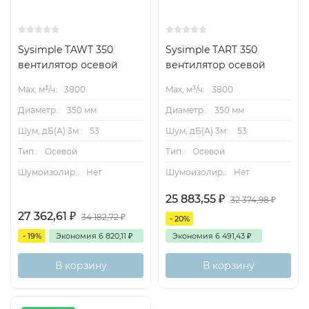
Sysimple TAWT 350
Sysimple TART 350
вентилятор осевой
вентилятор осевой
Max, м³/ч:
3800
Max, м³/ч:
3800
Диаметр.:
350 мм
Диаметр.:
350 мм
Шум, дБ(А) 3м::
53
Шум, дБ(А) 3м::
53
Тип.:
Осевой
Тип.:
Осевой
Шумоизолир.:
Нет
Шумоизолир.:
Нет
25 883,55
₽
32 374,98
₽
27 362,61
₽
34 182,72
₽
- 20%
- 19%
Экономия
6 820,11
₽
Экономия
6 491,43
₽
В корзину
В корзину