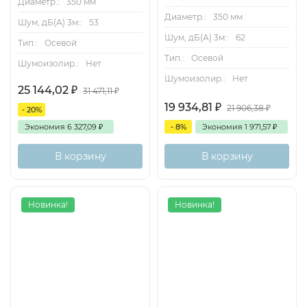
Диаметр.:
350 мм
Диаметр.:
350 мм
Шум, дБ(А) 3м::
53
Шум, дБ(А) 3м::
62
Тип.:
Осевой
Тип.:
Осевой
Шумоизолир.:
Нет
Аэродинамические характеристики
Шумоизолир.:
Нет
25 144,02
₽
31 471,11
₽
19 934,81
₽
21 906,38
₽
- 20%
Экономия
6 327,09
₽
- 8%
Экономия
1 971,57
₽
В корзину
В корзину
Схемы подключений
Новинка!
Новинка!
Габаритные и присоединительные размеры (мм)
осевых вентиляторов с настенной панелью