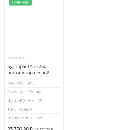
Новинка!
Sysimple TARE 350
вентилятор осевой
Max, м³/ч:
3895
Диаметр.:
350 мм
Шум, дБ(А) 3м::
53
Тип.:
Осевой
Шумоизолир.:
Нет
23 336,28
₽
29 170,35
₽