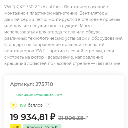
YWF(K)4Е-350-ZF (Axial fans) Вентилятор осевой с
монтажной пластиной нагнетание. Вентиляторы
данной серии легко монтируются в стеновые проемы
или другие несущие конструкции. Могут
использоваться для отвода тепла или обдува
различных технологических установок и оборудования.
Стандартное направление вращения лопастей
вентиляторов YWF – против часовой стрелки, если
смотреть на ротор - всасывание, направление
вращения лопастей по часовой стрелке — нагнетание.
Артикул:
275710
наличие уточняйте - шт
199
баллов
?
19 934,81
₽
21 906,38
₽
- 8%
Экономия
1 971,57
₽