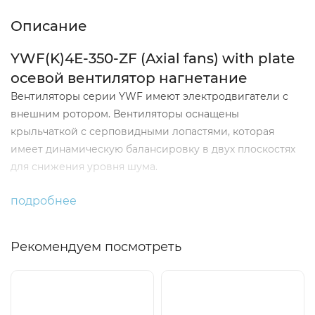
Описание
YWF(K)4Е-350-ZF (Axial fans) with plate
осевой вентилятор нагнетание
Вентиляторы серии YWF имеют электродвигатели с
внешним ротором. Вентиляторы оснащены
крыльчаткой с серповидными лопастями, которая
имеет динамическую балансировку в двух плоскостях
для снижения уровня шума.
Вентиляторы данной серии легко монтируются в
подробнее
стеновые проемы или другие несущие конструкции.
Могут ис- пользоваться для отвода тепла или обдува
Рекомендуем посмотреть
различных технологических установок и оборудования.
Стандартное направление вращения лопастей
вентиляторов YWF – против часовой стрелки, если