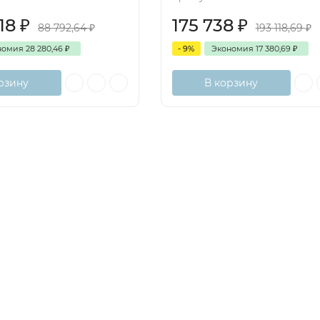
,18
₽
175 738
₽
88 792,64
₽
193 118,69
₽
номия
28 280,46
₽
- 9%
Экономия
17 380,69
₽
рзину
В корзину