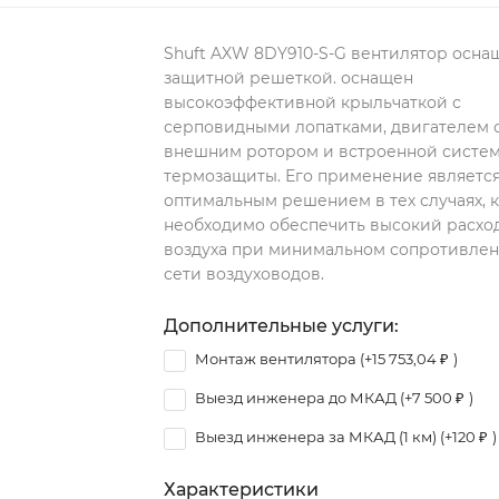
Shuft AXW 8DY910-S-G вентилятор осна
защитной решеткой. оснащен
высокоэффективной крыльчаткой с
серповидными лопатками, двигателем 
внешним ротором и встроенной систе
термозащиты. Его применение являетс
оптимальным решением в тех случаях, 
необходимо обеспечить высокий расхо
воздуха при минимальном сопротивле
сети воздуховодов.
Дополнительные услуги:
Монтаж вентилятора (+
15 753,04
₽
)
Выезд инженера до МКАД (+
7 500
₽
)
Выезд инженера за МКАД (1 км) (+
120
₽
)
Характеристики