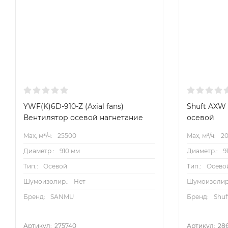
B
«Blowing» (нагнетание)
G
«grille» – на защитной решетке P «plate» – на мо
T
«tube» – в цилиндрическом корпусе
F
«flange» – на фланце
Технические характеристики
YWF(K)6D-910-Z (Axial fans)
Shuft AXW
Вентилятор осевой нагнетание
осевой
Max, м³/ч:
25500
Max, м³/ч:
2
Диаметр.:
910 мм
Диаметр.:
9
Тип.:
Осевой
Тип.:
Осево
Шумоизолир.:
Нет
Шумоизолир
Бренд:
SANMU
Бренд:
Shuf
Артикул:
275740
Артикул:
28