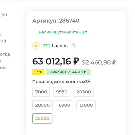
щен
Артикул:
286740
наличие уточняйте - шт
с
мой
630
баллов
?
я
когда
63 012,16
₽
д
92 460,98
₽
нии
- 31%
Экономия
29 448,82
₽
Производительность м3/ч
7000
9580
20500
20500
6900
13000
25500