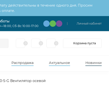
лату действительны в течение одного дня. Просим
 оплате.
аботы
Личный кабинет
—18:00; Сб-Вс 10:00-17:00
Корзина пуста
0
0
0
Распродажа
Актуальное
Новинки
0-S-G Вентилятор осевой