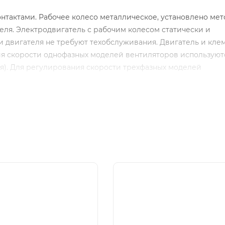
тактами. Рабочее колесо металлическое, установлено ме
еля. Электродвигатель с рабочим колесом статически и
двигателя не требуют техобслуживания. Двигатель и кле
ия скорости однофазных моделей вентиляторов используют
). Для регулирования скорости трехфазных моделей
ли.
8)