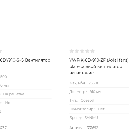
нтажное панели с защитной решеткой
 6DY910-S-G Вентилятор
YWF(K)6D-910-ZF (Axial fans)
plate осевой вентилятор
нагнетание
0500
Max, м³/ч:
25500
10 мм
Диаметр.:
910 мм
й, На решетке
Тип.:
Осевой
.:
Нет
Шумоизолир.:
Нет
t
Бренд:
SANMU
6737
Артикул:
331692