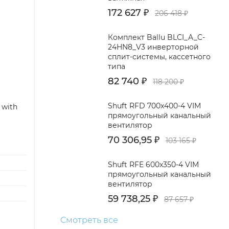
172 627
₽
206 418
₽
Комплект Ballu BLCI_A_C-
24HN8_V3 инверторной
сплит-системы, кассетного
типа
82 740
₽
118 200
₽
Shuft RFD 700x400-4 VIM
 with
прямоугольный канальный
вентилятор
70 306,95
₽
103 165
₽
Shuft RFE 600x350-4 VIM
прямоугольный канальный
вентилятор
59 738,25
₽
87 657
₽
Смотреть все