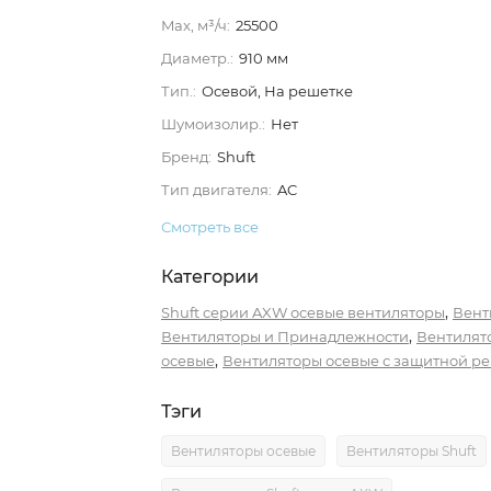
Max, м³/ч:
25500
Диаметр.:
910 мм
Тип.:
Осевой, На решетке
Шумоизолир.:
Нет
Бренд:
Shuft
Тип двигателя:
AC
Смотреть все
Категории
,
Shuft серии AXW осевые вентиляторы
Вент
,
Вентиляторы и Принадлежности
Вентилят
,
осевые
Вентиляторы осевые с защитной р
Тэги
Вентиляторы осевые
Вентиляторы Shuft