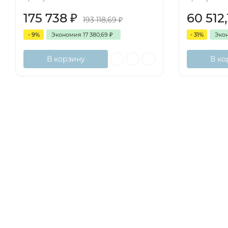
175 738
₽
60 512
193 118,69
₽
- 9%
Экономия
17 380,69
₽
- 31%
Эко
В корзину
В ко
Рекомендуемый состав системы
Аэродинамические характеристики
Расшифровка обозначений
Схемы электрических соединений