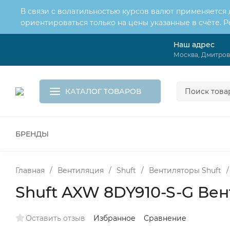
В связи с волатильностью курсов валют применяется
ориентироваться только на цены указанные в счёте. 
Наш адрес
О нас
Услуги
Москва, Дмитровс
Доставка и оплата
Обмен и возврат
Контакты
Корзина
КАТАЛОГ ТОВАРОВ
БРЕНДЫ
ВСЕ ДЛЯ МОНТАЖА И СЕРВИСА
К
ВОДОСНАБЖЕНИЕ
КАНАЛИЗА
Главная
/
Вентиляция
/
Shuft
/
Вентиляторы Shuft
/
Shuft AXW 8DY910-S-G Ве
Оставить отзыв
Избранное
Сравнение