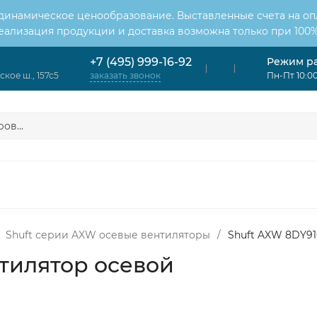
 динамическое ценообразование. Выставленные счета на оп
Реализация продукции и доставка возможна только при 100%
Режим р
+7 (495) 999-16-92
кое ш., 157с5
Пн-Пт 10:00
заказать звонок
ОНДИЦИОНЕРЫ
ВЕНТИЛЯЦИЯ
ОТОПЛЕНИЕ
ЦИЯ
Shuft серии AXW осевые вентиляторы
/
Shuft AXW 8DY91
нтилятор осевой