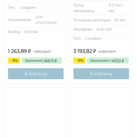
Толщ.
0.5 мм, 1
Тип.:
сэндвич
материала:
мм
для
Назначение.:
Толщина изоляции:
50 мм
отопления
Материал:
AISI 430
Бренд:
Ozonair
Тип.:
сэндвич
1 263,89
3 193,82
₽
₽
1 832,64
4 631,03
₽
₽
- 31%
Экономия
- 31%
Экономия
568,75
1 437,22
₽
₽
В корзину
В корзину