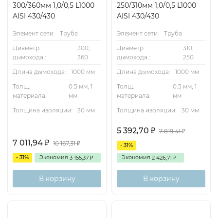
300/360мм 1,0/0,5 L1000
250/310мм 1,0/0,5 L1000
AISI 430/430
AISI 430/430
A
194
202
212
227
237
262
287
312
Элемент сети:
Труба
Элемент сети:
Труба
Диаметр
300,
Диаметр
310,
дымохода.:
360
дымохода.:
250
Длина дымохода:
1000 мм
Длина дымохода:
1000 мм
Толщ.
0.5 мм, 1
Толщ.
0.5 мм, 1
материала:
мм
материала:
мм
Толщина изоляции:
30 мм
Толщина изоляции:
30 мм
5 392,70
₽
7 819,41
₽
7 011,94
₽
10 167,31
₽
- 31%
- 31%
Экономия
Экономия
3 155,37
2 426,71
₽
₽
В корзину
В корзину