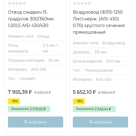
Отвод сэндвич 15
Воздуховод (Ф315-1250
градусов 300/360мм
Лист.нерж. (AISI 430)
1,0/0,5 AISI 430/430
0.70) круглого сечения
прямошовный
Элемент сети:
Отвод
Элемент сети:
Воздуховод
Толщ.
0.5 мм, 1
материала:
мм
Диаметр.:
315 мм
Толщина изоляции:
30 мм
Длина изделия:
1250 мм
Материал:
AISI 430
Тип.:
Прямошовный
Тип.:
сэндвич
Материал:
AISI 430
7 955,39
5 652,10
₽
₽
11 535,31
8 195,54
₽
₽
- 31%
- 31%
Экономия
Экономия
3 579,92
2 543,44
₽
₽
В корзину
В корзину