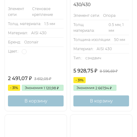
430/430
Элемент
Стеновое
сети:
крепление
Элемент сети:
Опора
Толщ. материала:
1.5 мм
Толщ.
0.5 мм, 1
материала:
мм
Материал:
AISI 430
Толщина изоляции:
50 мм
Бренд:
Ozonair
Материал:
AISI 430
Цвет.:
Тип.:
сэндвич
5 928,75
₽
8 596,69
₽
2 491,07
₽
3 612,05
₽
- 31%
- 31%
Экономия
Экономия
1 120,98
2 667,94
₽
₽
В корзину
В корзину