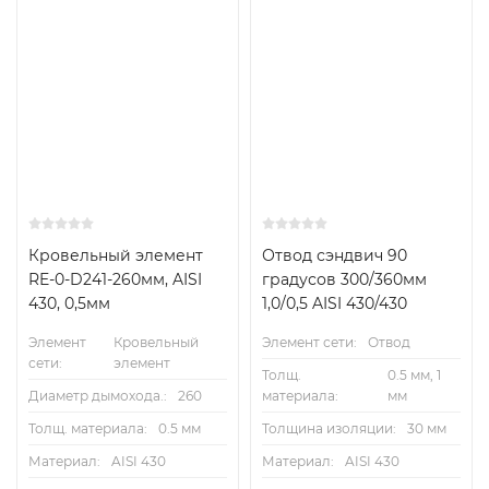
Изоляция 30 мм
Кровельный элемент
Отвод сэндвич 90
RE-0-D241-260мм, AISI
градусов 300/360мм
430, 0,5мм
1,0/0,5 AISI 430/430
d
115
130
150
180
200
250
300
350
Элемент
Кровельный
Элемент сети:
Отвод
сети:
элемент
Толщ.
0.5 мм, 1
Диаметр дымохода.:
260
материала:
мм
D
190
190
210
240
260
310
360
410
Толщ. материала:
0.5 мм
Толщина изоляции:
30 мм
Материал:
AISI 430
Материал:
AISI 430