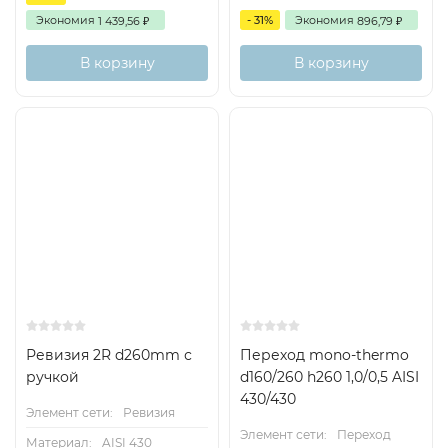
Экономия
- 31%
Экономия
1 439,56
896,79
₽
₽
В корзину
В корзину
Ревизия 2R d260mm с
Переход mono-thermo
ручкой
d160/260 h260 1,0/0,5 AISI
430/430
Элемент сети:
Ревизия
Элемент сети:
Переход
Материал:
AISI 430