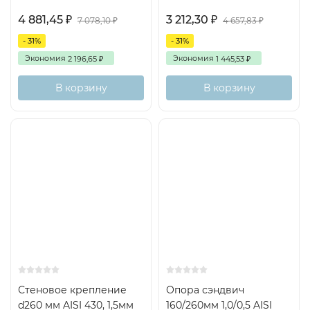
4 881,45
3 212,30
₽
₽
7 078,10
4 657,83
₽
₽
- 31%
- 31%
Экономия
Экономия
2 196,65
1 445,53
₽
₽
В корзину
В корзину
Стеновое крепление
Опора сэндвич
d260 мм AISI 430, 1,5мм
160/260мм 1,0/0,5 AISI