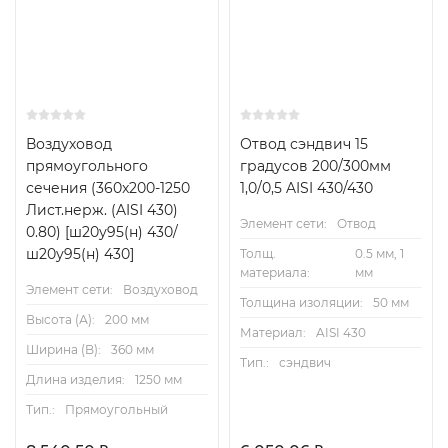
Воздуховод
Отвод сэндвич 15
прямоугольного
градусов 200/300мм
сечения (360x200-1250
1,0/0,5 AISI 430/430
Лист.нерж. (AISI 430)
Элемент сети:
Отвод
0.80) [ш20у95(н) 430/
ш20у95(н) 430]
Толщ.
0.5 мм, 1
материала:
мм
Элемент сети:
Воздуховод
Толщина изоляции:
50 мм
Высота (А):
200 мм
Материал:
AISI 430
Ширина (B):
360 мм
Тип.:
сэндвич
Длина изделия:
1250 мм
Тип.:
Прямоугольный