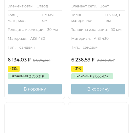
Элемент сети:
Отвод
Элемент сети:
Зонт
Толщ.
0.5 мм, 1
Толщ.
0.5 мм, 1
материала:
мм
материала:
мм
Толщина изоляции:
30 мм
Толщина изоляции:
50 мм
Материал:
AISI 430
Материал:
AISI 430
Тип.:
сэндвич
Тип.:
сэндвич
6 134,03
6 236,59
₽
₽
8 894,34
9 043,06
₽
₽
- 31%
- 31%
Экономия
Экономия
2 760,31
2 806,47
₽
₽
В корзину
В корзину