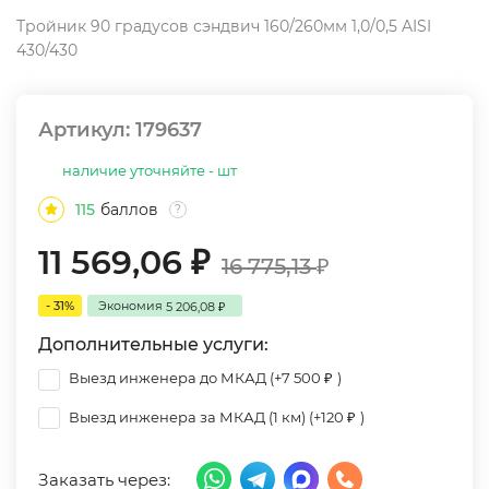
Тройник 90 градусов сэндвич 160/260мм 1,0/0,5 AISI
430/430
Артикул:
179637
наличие уточняйте - шт
115
баллов
?
11 569,06
₽
16 775,13
₽
- 31%
Экономия
5 206,08
₽
Дополнительные услуги:
Выезд инженера до МКАД (+
7 500
)
₽
Выезд инженера за МКАД (1 км) (+
120
)
₽
Заказать через: