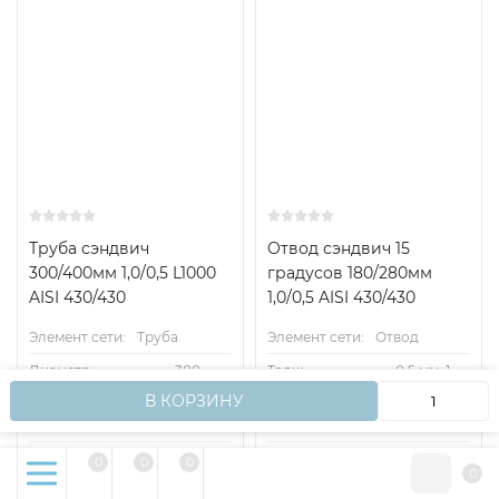
Труба сэндвич
Отвод сэндвич 15
300/400мм 1,0/0,5 L1000
градусов 180/280мм
AISI 430/430
1,0/0,5 AISI 430/430
Элемент сети:
Труба
Элемент сети:
Отвод
Диаметр
300,
Толщ.
0.5 мм, 1
Мы используем файлы cookie, чтобы сайт работал
дымохода.:
400
материала:
мм
OK
В КОРЗИНУ
быстрее для вас.
Длина дымохода:
1000 мм
Толщина изоляции:
50 мм
Толщ.
0.5 мм, 1
Материал:
AISI 430
0
0
0
0
материала:
мм
Тип.:
сэндвич