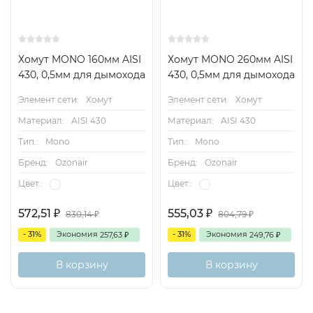
Хомут MONO 160мм AISI
Хомут MONO 260мм AISI
430, 0,5мм для дымохода
430, 0,5мм для дымохода
Элемент сети:
Хомут
Элемент сети:
Хомут
Материал:
AISI 430
Материал:
AISI 430
Тип.:
Mono
Тип.:
Mono
Бренд:
Ozonair
Бренд:
Ozonair
Цвет.:
Цвет.:
572,51
555,03
₽
₽
830,14
804,79
₽
₽
- 31%
Экономия
- 31%
Экономия
257,63
249,76
₽
₽
В корзину
В корзину