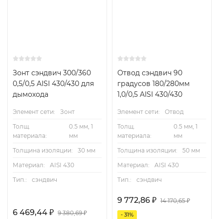
Зонт сэндвич 300/360
Отвод сэндвич 90
0,5/0,5 AISI 430/430 для
градусов 180/280мм
дымохода
1,0/0,5 AISI 430/430
Элемент сети:
Зонт
Элемент сети:
Отвод
Толщ.
0.5 мм, 1
Толщ.
0.5 мм, 1
материала:
мм
материала:
мм
Толщина изоляции:
30 мм
Толщина изоляции:
50 мм
Материал:
AISI 430
Материал:
AISI 430
Тип.:
сэндвич
Тип.:
сэндвич
9 772,86
₽
14 170,65
₽
6 469,44
₽
9 380,69
₽
- 31%