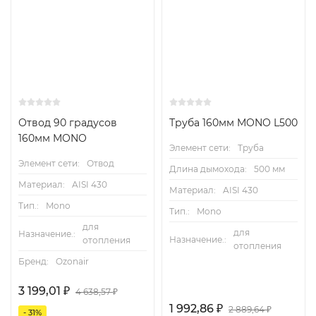
Отвод 90 градусов
Труба 160мм MONO L500
160мм MONO
Элемент сети:
Труба
Элемент сети:
Отвод
Длина дымохода:
500 мм
Материал:
AISI 430
Материал:
AISI 430
Тип.:
Mono
Тип.:
Mono
для
для
Назначение.:
Назначение.:
отопления
отопления
Бренд:
Ozonair
3 199,01
₽
4 638,57
₽
1 992,86
₽
2 889,64
₽
- 31%