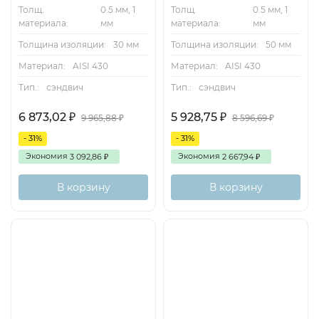
Толщ.
0.5 мм, 1
Толщ.
0.5 мм, 1
материала:
мм
материала:
мм
Толщина изоляции:
30 мм
Толщина изоляции:
50 мм
Материал:
AISI 430
Материал:
AISI 430
Тип.:
сэндвич
Тип.:
сэндвич
6 873,02
5 928,75
₽
₽
9 965,88
8 596,69
₽
₽
- 31%
- 31%
Экономия
Экономия
3 092,86
2 667,94
₽
₽
В корзину
В корзину