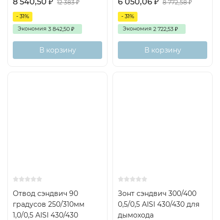
8 540,50
6 050,06
₽
₽
12 383
8 772,58
₽
₽
- 31%
- 31%
Экономия
Экономия
3 842,50
2 722,53
₽
₽
В корзину
В корзину
Отвод сэндвич 90
Зонт сэндвич 300/400
градусов 250/310мм
0,5/0,5 AISI 430/430 для
1,0/0,5 AISI 430/430
дымохода