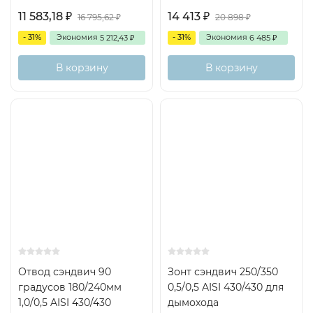
11 583,18
14 413
₽
₽
16 795,62
20 898
₽
₽
- 31%
Экономия
- 31%
Экономия
5 212,43
6 485
₽
₽
В корзину
В корзину
Отвод сэндвич 90
Зонт сэндвич 250/350
градусов 180/240мм
0,5/0,5 AISI 430/430 для
1,0/0,5 AISI 430/430
дымохода