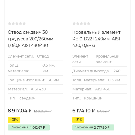
Отвод сэндвич 30
Кровельный элемент
градусов 200/260мм
RE-0-D221-240мм, AISI
1,0/0,5 AISI 430/430
430, 0,5мм
Элемент сети:
Отвод
Элемент
Кровельный
сети:
элемент
Толщ.
0.5 мм, 1
материала:
мм
Диаметр дымохода.:
240
Толщина изоляции:
30 мм
Толщ. материала:
0.5 мм
Материал:
AISI 430
Материал:
AISI 430
Тип.:
сэндвич
Тип.:
Крышный
8 917,04
6 174,10
₽
₽
12 929,71
8 952
₽
₽
- 31%
- 31%
Экономия
Экономия
4 012,67
2 777,90
₽
₽