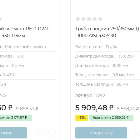
й элемент RE-0-D241-
Труба сэндвич 250/350мм 1,0
 430, 0,5мм
L1000 AISI 430/430
:
Кровельный элемент
Элемент сети:
Труба
охода.:
260
Диаметр дымохода.:
350, 250
иала:
0.5 мм
Длина дымохода:
1000 мм
AISI 430
Толщ. материала:
0.5 мм, 1 мм
ный
Толщина изоляции:
50 мм
475
Артикул:
17949
60
₽
5 909,48
₽
9 898,57
₽
8 568,74
₽
номия
3 071,97
₽
- 31%
Экономия
2 659,26
₽
рзину
В корзину