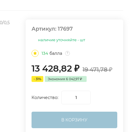
0/0,5
Артикул:
17697
наличие уточняйте - шт
134
балла
?
13 428,82
₽
19 471,78
₽
- 31%
Экономия
6 042,97
₽
Количество:
В КОРЗИНУ