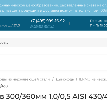
 динамическое ценообразование. Выставленные счета на оп
Реализация продукции и доставка возможна только при 100%
Режим р
+7 (495) 999-16-92
кое ш., 157с5
Пн-Пт 10:00
заказать звонок
ОНДИЦИОНЕРЫ
ВЕНТИЛЯЦИЯ
ОТОПЛЕНИЕ
ЦИЯ
оды из нержавеющей стали
/
Дымоходы THERMO из нерж.
0/430
 300/360мм 1,0/0,5 AISI 430/