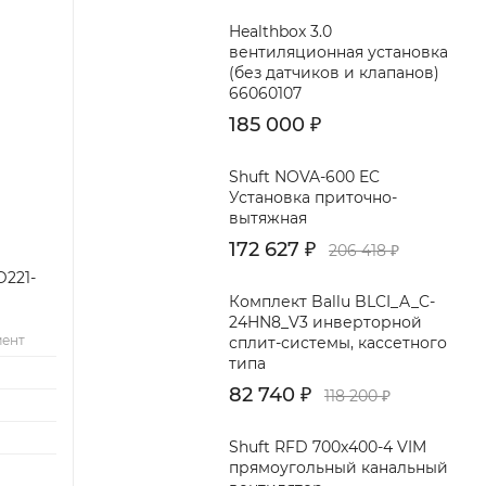
Healthbox 3.0
вентиляционная установка
(без датчиков и клапанов)
66060107
185 000
₽
Shuft NOVA-600 EC
Установка приточно-
вытяжная
172 627
₽
206 418
₽
221-
Комплект Ballu BLCI_A_C-
24HN8_V3 инверторной
мент
сплит-системы, кассетного
типа
82 740
₽
118 200
₽
Shuft RFD 700x400-4 VIM
прямоугольный канальный