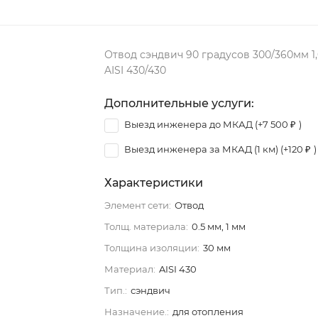
Отвод сэндвич 90 градусов 300/360мм 1,
AISI 430/430
Дополнительные услуги:
Выезд инженера до МКАД (+
7 500
₽
)
Выезд инженера за МКАД (1 км) (+
120
₽
)
Характеристики
Элемент сети:
Отвод
Толщ. материала:
0.5 мм, 1 мм
Толщина изоляции:
30 мм
Материал:
AISI 430
Тип.:
сэндвич
Назначение.:
для отопления