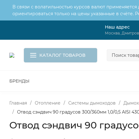
В связи с волатильностью курсов валют применяется
ориентироваться только на цены указанные в счёте. 
Наш адрес
О нас
Услуги
Москва, Дмитровс
Доставка и оплата
Обмен и возврат
Контакты
Корзина
КАТАЛОГ ТОВАРОВ
БРЕНДЫ
ВСЕ ДЛЯ МОНТАЖА И СЕРВИСА
К
ВОДОСНАБЖЕНИЕ
КАНАЛИЗА
Главная
/
Отопление
/
Системы дымоходов
/
Дымох
/
Отвод сэндвич 90 градусов 300/360мм 1,0/0,5 AISI 43
Отвод сэндвич 90 градусов