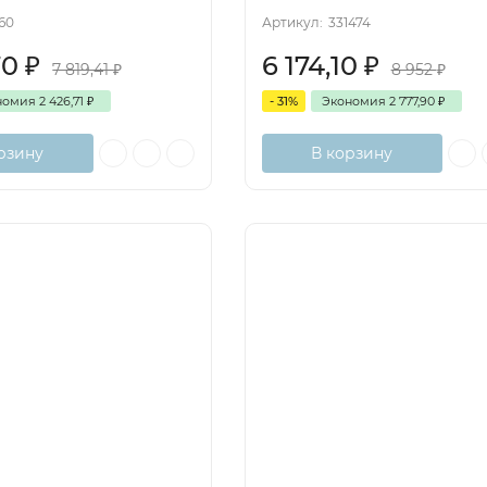
660
Артикул:
331474
70
₽
6 174,10
₽
7 819,41
₽
8 952
₽
номия
2 426,71
₽
- 31%
Экономия
2 777,90
₽
рзину
В корзину