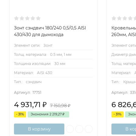
Зонт сэндвич 180/240 0,5/0,5 AISI
Кровельны
430/430 для дымохода
260мм, AISI
Элемент сети:
Зонт
Элемент сети
Толщ. материала:
0.5 мм, 1 мм
Диаметр дым
Толщина изоляции:
30 мм
Толщ. матер
Материал:
AISI 430
Материал:
Тип.:
сэндвич
Тип.:
Крыш
Артикул:
17751
Артикул:
331
4 931,71
₽
6 826,
7 150,98
₽
- 31%
Экономия
2 219,27
₽
- 31%
Эко
В корзину
В ко