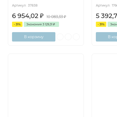
Артикул:
37838
Артикул:
17
6 954,02
₽
5 392,
10 083,33
₽
- 31%
Экономия
3 129,31
₽
- 31%
Эко
В корзину
В ко