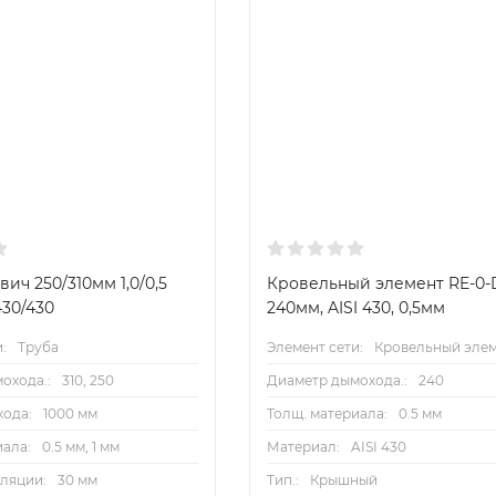
вич 250/310мм 1,0/0,5
Кровельный элемент RE-0-D
430/430
240мм, AISI 430, 0,5мм
:
Труба
Элемент сети:
Кровельный эле
охода.:
310, 250
Диаметр дымохода.:
240
ода:
1000 мм
Толщ. материала:
0.5 мм
иала:
0.5 мм, 1 мм
Материал:
AISI 430
ляции:
30 мм
Тип.:
Крышный