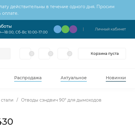
лату действительны в течение одного дня. Просим
 оплате.
аботы
Личный кабинет
—18:00; Сб-Вс 10:00-17:00
Корзина пуста
0
0
0
Распродажа
Актуальное
Новинки
 стали
/
Отводы сэндвич 90° для дымоходов
430