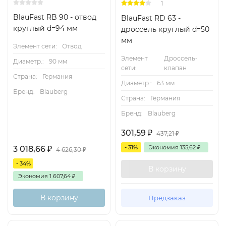
1
BlauFast RB 90 - отвод
BlauFast RD 63 -
круглый d=94 мм
дроссель круглый d=50
мм
Элемент сети:
Отвод
Элемент
Дроссель-
Диаметр.:
90 мм
сети:
клапан
Страна:
Германия
Диаметр.:
63 мм
Бренд:
Blauberg
Страна:
Германия
Бренд:
Blauberg
301,59
₽
437,21
₽
- 31%
Экономия
135,62
₽
3 018,66
₽
4 626,30
₽
- 34%
В корзину
Экономия
1 607,64
₽
В корзину
Предзаказ