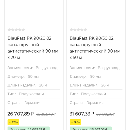
BlauFast RK 90/20 02
BlauFast RK 90/50 02
канал круглый
канал круглый
антистатический 90 мм
антистатический 90 мм
х 20 м
х 50 м
Элемент сети:
Воздуховод
Элемент сети:
Воздуховод
Диаметр.:
90 мм
Диаметр.:
90 мм
Длина изделия:
20 м
Длина изделия:
20 м
Тип.:
Полужесткий
Тип.:
Полужесткий
Страна:
Германия
Страна:
Германия
26 707,89
₽
31 607,33
₽
42 393,48
₽
50 170,36
₽
- 37%
- 36%
Экономия
15 685,59
₽
Экономия
18 563,03
₽