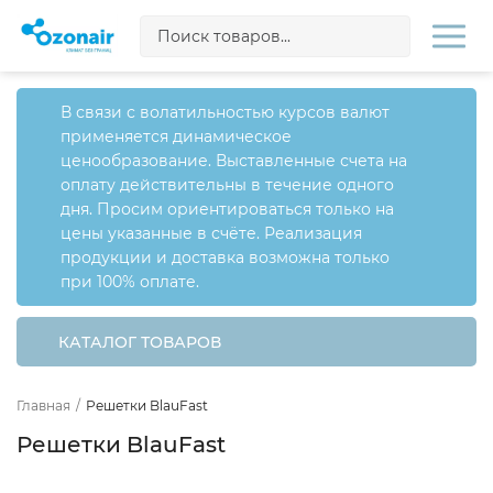
В связи с волатильностью курсов валют
применяется динамическое
ценообразование. Выставленные счета на
оплату действительны в течение одного
дня. Просим ориентироваться только на
цены указанные в счёте. Реализация
продукции и доставка возможна только
при 100% оплате.
КАТАЛОГ ТОВАРОВ
Главная
/
Решетки BlauFast
Решетки BlauFast