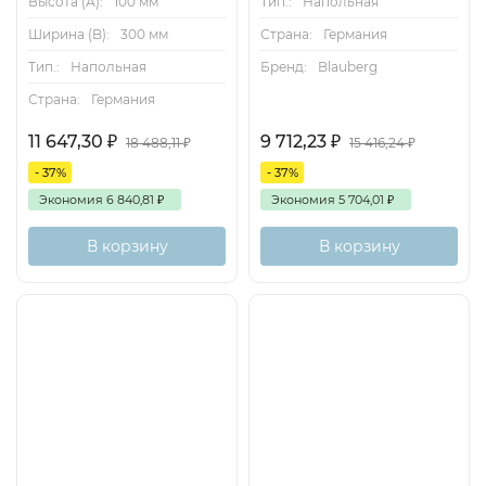
Высота (А):
100 мм
Тип.:
Напольная
Ширина (B):
300 мм
Страна:
Германия
Тип.:
Напольная
Бренд:
Blauberg
Страна:
Германия
11 647,30
₽
9 712,23
₽
18 488,11
₽
15 416,24
₽
- 37%
- 37%
Экономия
6 840,81
₽
Экономия
5 704,01
₽
В корзину
В корзину