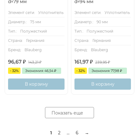
d=79 мм
d=94 мм
Элемент сети:
Уплотнитель
Элемент сети:
Уплотнитель
Диаметр.:
75 мм
Диаметр.:
90 мм
Тип.:
Полужесткий
Тип.:
Полужесткий
Страна:
Германия
Страна:
Германия
Бренд:
Blauberg
Бренд:
Blauberg
96,67
₽
161,97
₽
143,21
₽
239,95
₽
- 32%
Экономия
46,54
₽
- 32%
Экономия
77,98
₽
В корзину
В корзину
Показать еще
1
2
...
6
→