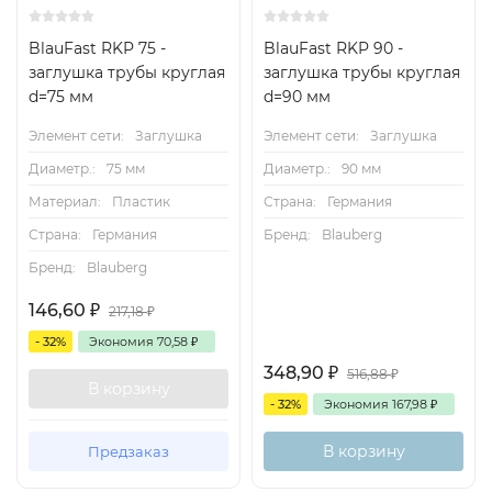
BlauFast RKP 75 -
BlauFast RKP 90 -
заглушка трубы круглая
заглушка трубы круглая
d=75 мм
d=90 мм
Элемент сети:
Заглушка
Элемент сети:
Заглушка
Диаметр.:
75 мм
Диаметр.:
90 мм
Материал:
Пластик
Страна:
Германия
Страна:
Германия
Бренд:
Blauberg
Бренд:
Blauberg
146,60
₽
217,18
₽
- 32%
Экономия
70,58
₽
348,90
₽
516,88
₽
В корзину
- 32%
Экономия
167,98
₽
В корзину
Предзаказ