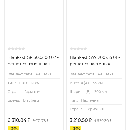
BlauFast GF 300х100 07 -
BlauFast GW 200x55 01 -
решетка напольная
решетка настенная
Элемент сети:
Решетка
Элемент сети:
Решетка
Тип.:
Напольная
Высота (А):
55 мм
Страна:
Германия
Ширина (B):
200 мм
Бренд:
Blauberg
Тип.:
Настенная
Страна:
Германия
6 310,84
₽
3 210,50
₽
9 671,78
₽
4 920,30
₽
- 34%
- 34%