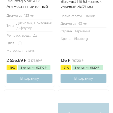
Blauberg VMBR 125
BlauFast RS 63 - замок
Анемостат приточный
круглый d=69 мм
Диаметр.:
125 мм
Элемент сети:
Замок
Дисковый, Приточный
Диаметр.:
63 мм
Тип.:
диффузор
Страна:
Германия
Рег. расх. возд.:
Да
Бренд:
Blauberg
Цвет.:
Материал:
сталь
2 556,89
₽
136
₽
3 179,99
₽
197,20
₽
- 19%
Экономия
623,10
₽
- 31%
Экономия
61,20
₽
В корзину
В корзину