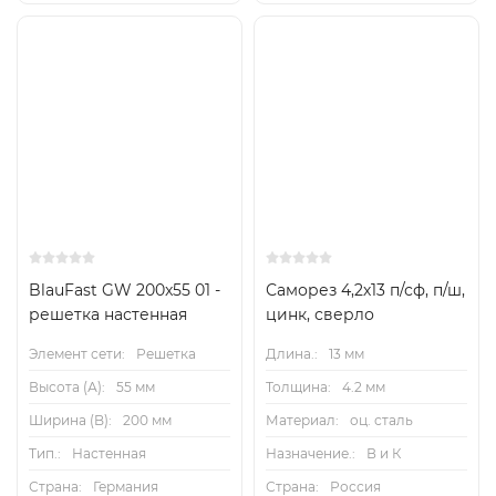
BlauFast GW 200x55 01 -
Саморез 4,2х13 п/сф, п/ш,
решетка настенная
цинк, сверло
Элемент сети:
Решетка
Длина.:
13 мм
Высота (А):
55 мм
Толщина:
4.2 мм
Ширина (B):
200 мм
Материал:
оц. сталь
Тип.:
Настенная
Назначение.:
В и К
Страна:
Германия
Страна:
Россия