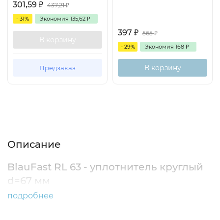
301,59
₽
437,21
₽
- 31%
Экономия
135,62
₽
397
₽
565
₽
В корзину
- 29%
Экономия
168
₽
В корзину
Предзаказ
Описание
Характеристики
Отзывы (0)
Описание
BlauFast RL 63 - уплотнитель круглый
d=67 мм
подробнее