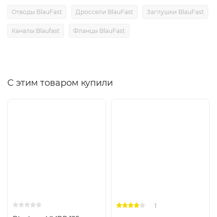
Отводы BlauFast
Дроссели BlauFast
Заглушки BlauFast
Каналы Blaufast
Фланцы BlauFast
С этим товаром купили
1