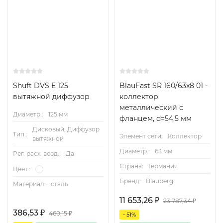
Shuft DVS E 125
BlauFast SR 160/63x8 01 -
вытяжной диффузор
коллектор
металлический с
Диаметр.:
125 мм
фланцем, d=54,5 мм
Дисковый, Диффузор
Тип.:
Элемент сети:
Коллектор
вытяжной
Диаметр.:
63 мм
Рег. расх. возд.:
Да
Страна:
Германия
Цвет.:
Бренд:
Blauberg
Материал:
сталь
11 653,26
₽
23 787,34
₽
386,53
₽
460,15
₽
- 51%