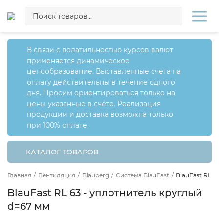
В связи с волатильностью курсов валют
применяется динамическое
ценообразование. Выставленные счета на
оплату действительны в течение одного
дня. Просим ориентироваться только на
цены указанные в счёте. Реализация
продукции и доставка возможна только
при 100% оплате.
КАТАЛОГ ТОВАРОВ
Главная
/
Вентиляция
/
Blauberg
/
Система BlauFast
/
BlauFast RL 6
BlauFast RL 63 - уплотнитель круглый
d=67 мм