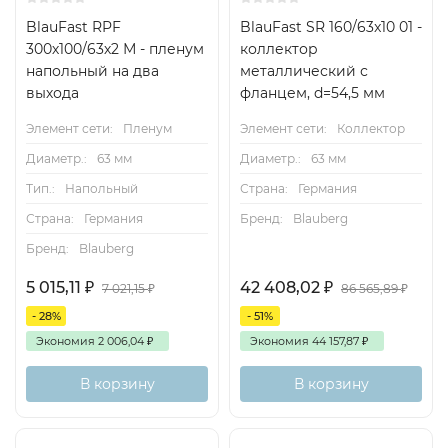
BlauFast RPF
BlauFast SR 160/63x10 01 -
300х100/63х2 М - пленум
коллектор
напольный на два
металлический с
выхода
фланцем, d=54,5 мм
Элемент сети:
Пленум
Элемент сети:
Коллектор
Диаметр.:
63 мм
Диаметр.:
63 мм
Тип.:
Напольный
Страна:
Германия
Страна:
Германия
Бренд:
Blauberg
Бренд:
Blauberg
5 015,11
₽
42 408,02
₽
7 021,15
₽
86 565,89
₽
- 28%
- 51%
Экономия
2 006,04
₽
Экономия
44 157,87
₽
В корзину
В корзину