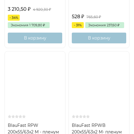
3 210,50
₽
4 920,30
₽
528
₽
765,60
₽
- 34%
Экономия
1 709,80
₽
- 31%
Экономия
237,60
₽
В корзину
В корзину
BlauFast RPW
BlauFast RPWB
200х55/63х2 M - пленум
200х55/63х2 M- пленум