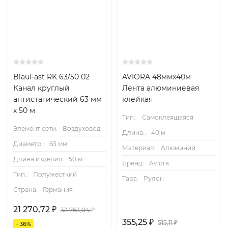
BlauFast RK 63/50 02
AVIORA 48ммх40м
Канал круглый
Лента алюминиевая
антистатический 63 мм
клейкая
х 50 м
Тип.:
Самоклеящаяся
Элемент сети:
Воздуховод
Длина.:
40 м
Диаметр.:
63 мм
Материал:
Алюминий
Длина изделия:
50 м
Бренд:
Aviora
Тип.:
Полужесткий
Тара:
Рулон
Страна:
Германия
21 270,72
₽
33 763,04
₽
355,25
₽
515,11
₽
- 36%