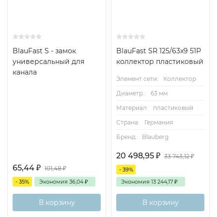
BlauFast S - замок
BlauFast SR 125/63x9 51P
универсальный для
коллектор пластиковый
канала
Элемент сети:
Коллектор
Диаметр.:
63 мм
Материал:
пластиковый
Страна:
Германия
Бренд:
Blauberg
20 498,95
₽
33 743,12
₽
65,44
₽
101,48
₽
- 39%
- 35%
Экономия
36,04
₽
Экономия
13 244,17
₽
В корзину
В корзину