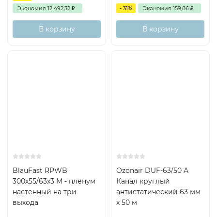
Экономия
12 492,32
₽
- 31%
Экономия
159,86
₽
В корзину
В корзину
Хит
BlauFast RPWB
Ozonair DUF-63/50 A
300x55/63x3 M - пленум
Канал круглый
настенный на три
антистатический 63 мм
выхода
х 50 м