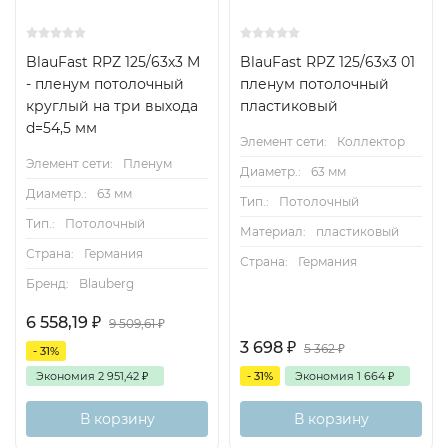
BlauFast RPZ 125/63х3 M
BlauFast RPZ 125/63x3 01
- пленум потолочный
пленум потолочный
круглый на три выхода
пластиковый
d=54,5 мм
Элемент сети:
Коллектор
Элемент сети:
Пленум
Диаметр.:
63 мм
Диаметр.:
63 мм
Тип.:
Потолочный
Тип.:
Потолочный
Материал:
пластиковый
Страна:
Германия
Страна:
Германия
Бренд:
Blauberg
6 558,19
₽
9 509,61
₽
3 698
₽
5 362
₽
- 31%
Экономия
2 951,42
₽
- 31%
Экономия
1 664
₽
В корзину
В корзину