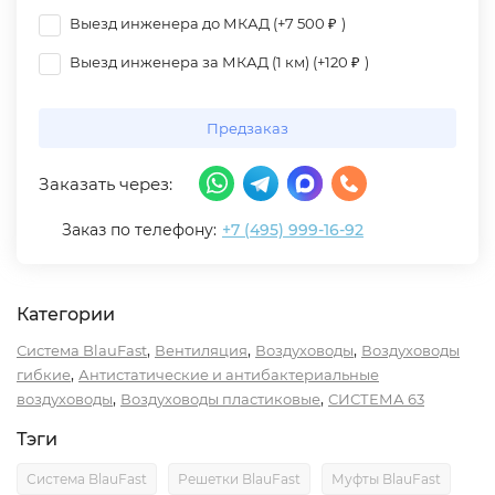
Выезд инженера до МКАД (+
7 500
₽
)
Выезд инженера за МКАД (1 км) (+
120
₽
)
Предзаказ
Заказать через:
Заказ по телефону:
+7 (495) 999-16-92
Категории
,
,
,
Система BlauFast
Вентиляция
Воздуховоды
Воздуховоды
,
гибкие
Антистатические и антибактериальные
,
,
воздуховоды
Воздуховоды пластиковые
СИСТЕМА 63
Тэги
Система BlauFast
Решетки BlauFast
Муфты BlauFast