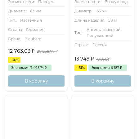
Элемент сети:
Пленум
Элемент сети:
Воздуховод
Диаметр.:
63 мм
Диаметр.:
63 мм
Тип.:
Настенный
Длина изделия:
50 м
Страна:
Германия
Антистатический,
Тип.:
Полужесткий
Бренд:
Blauberg
Страна:
Россия
12 763,03
₽
20 258,77
₽
13 749
₽
19 936
₽
- 36%
Экономия
7 495,74
₽
- 31%
Экономия
6 187
₽
В корзину
В корзину
Хит