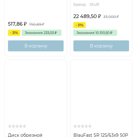
Бренд:
Shuft
22 489,50
₽
33 000
₽
517,86
₽
750,89
₽
- 31%
- 31%
Экономия
233,03
₽
Экономия
10 510,50
₽
В корзину
В корзину
Диск обрезной
BlauFast SR 125/63x9 50P