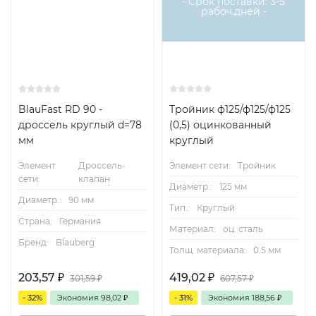
- Срок поставки: 3-5
рабоч.дней -
BlauFast RD 90 -
Тройник ф125/ф125/ф125
дроссель круглый d=78
(0,5) оцинкованный
мм
круглый
Элемент
Дроссель-
Элемент сети:
Тройник
сети:
клапан
Диаметр.:
125 мм
Диаметр.:
90 мм
Тип.:
Круглый
Страна:
Германия
Материал:
оц. сталь
Бренд:
Blauberg
Толщ. материала:
0.5 мм
203,57
₽
419,02
₽
301,59
₽
607,57
₽
- 32%
Экономия
98,02
₽
- 31%
Экономия
188,56
₽