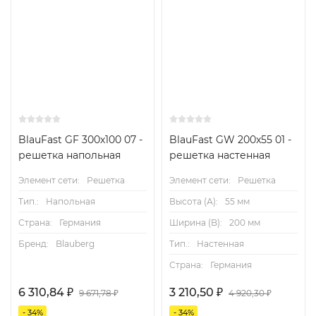
BlauFast GF 300х100 07 -
BlauFast GW 200x55 01 -
решетка напольная
решетка настенная
Элемент сети:
Решетка
Элемент сети:
Решетка
Тип.:
Напольная
Высота (А):
55 мм
Страна:
Германия
Ширина (B):
200 мм
Бренд:
Blauberg
Тип.:
Настенная
Страна:
Германия
6 310,84
₽
3 210,50
₽
9 671,78
₽
4 920,30
₽
- 34%
- 34%