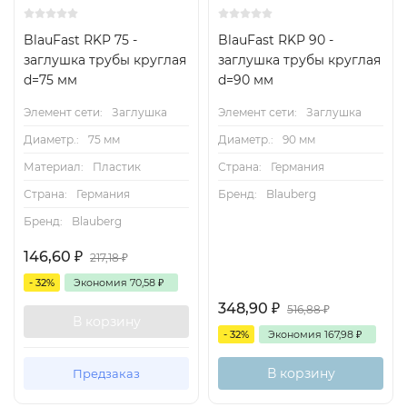
BlauFast RKP 75 -
BlauFast RKP 90 -
заглушка трубы круглая
заглушка трубы круглая
d=75 мм
d=90 мм
Элемент сети:
Заглушка
Элемент сети:
Заглушка
Диаметр.:
75 мм
Диаметр.:
90 мм
Материал:
Пластик
Страна:
Германия
Страна:
Германия
Бренд:
Blauberg
Бренд:
Blauberg
146,60
₽
217,18
₽
- 32%
Экономия
70,58
₽
348,90
₽
516,88
₽
В корзину
- 32%
Экономия
167,98
₽
В корзину
Предзаказ