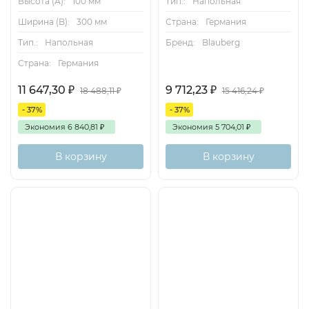
Высота (А):
100 мм
Тип.:
Напольная
Ширина (B):
300 мм
Страна:
Германия
Тип.:
Напольная
Бренд:
Blauberg
Страна:
Германия
11 647,30
₽
9 712,23
₽
18 488,11
₽
15 416,24
₽
- 37%
- 37%
Экономия
6 840,81
₽
Экономия
5 704,01
₽
В корзину
В корзину