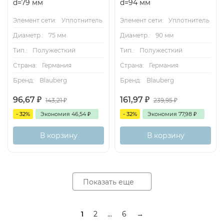
d=79 мм
d=94 мм
Элемент сети:
Уплотнитель
Элемент сети:
Уплотнитель
Диаметр.:
75 мм
Диаметр.:
90 мм
Тип.:
Полужесткий
Тип.:
Полужесткий
Страна:
Германия
Страна:
Германия
Бренд:
Blauberg
Бренд:
Blauberg
96,67
₽
161,97
₽
143,21
₽
239,95
₽
- 32%
Экономия
46,54
₽
- 32%
Экономия
77,98
₽
В корзину
В корзину
Показать еще
1
2
...
6
→