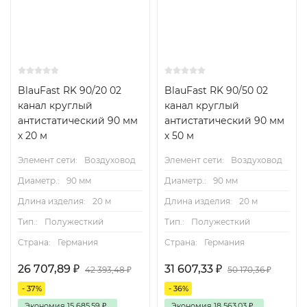
BlauFast RK 90/20 02
BlauFast RK 90/50 02
канал круглый
канал круглый
антистатический 90 мм
антистатический 90 мм
х 20 м
х 50 м
Элемент сети:
Воздуховод
Элемент сети:
Воздуховод
Диаметр.:
90 мм
Диаметр.:
90 мм
Длина изделия:
20 м
Длина изделия:
20 м
Тип.:
Полужесткий
Тип.:
Полужесткий
Страна:
Германия
Страна:
Германия
26 707,89
₽
31 607,33
₽
42 393,48
₽
50 170,36
₽
- 37%
- 36%
Экономия
15 685,59
₽
Экономия
18 563,03
₽