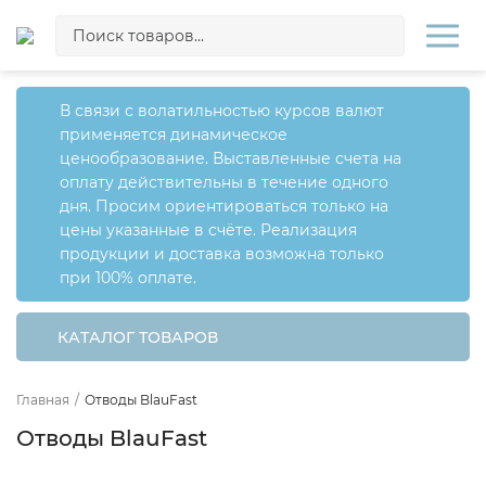
В связи с волатильностью курсов валют
применяется динамическое
ценообразование. Выставленные счета на
оплату действительны в течение одного
дня. Просим ориентироваться только на
цены указанные в счёте. Реализация
продукции и доставка возможна только
при 100% оплате.
КАТАЛОГ ТОВАРОВ
Главная
/
Отводы BlauFast
Отводы BlauFast