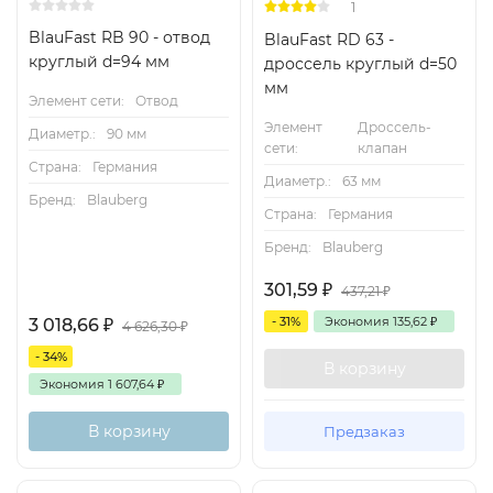
1
BlauFast RB 90 - отвод
BlauFast RD 63 -
круглый d=94 мм
дроссель круглый d=50
мм
Элемент сети:
Отвод
Элемент
Дроссель-
Диаметр.:
90 мм
сети:
клапан
Страна:
Германия
Диаметр.:
63 мм
Бренд:
Blauberg
Страна:
Германия
Бренд:
Blauberg
301,59
₽
437,21
₽
- 31%
Экономия
135,62
₽
3 018,66
₽
4 626,30
₽
- 34%
В корзину
Экономия
1 607,64
₽
В корзину
Предзаказ