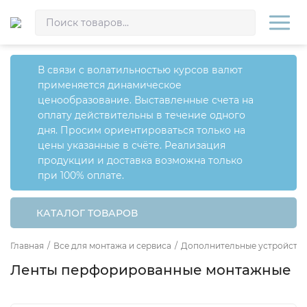
В связи с волатильностью курсов валют
применяется динамическое
ценообразование. Выставленные счета на
оплату действительны в течение одного
дня. Просим ориентироваться только на
цены указанные в счёте. Реализация
продукции и доставка возможна только
при 100% оплате.
КАТАЛОГ ТОВАРОВ
Главная
/
Все для монтажа и сервиса
/
Дополнительные устройства
Ленты перфорированные монтажные