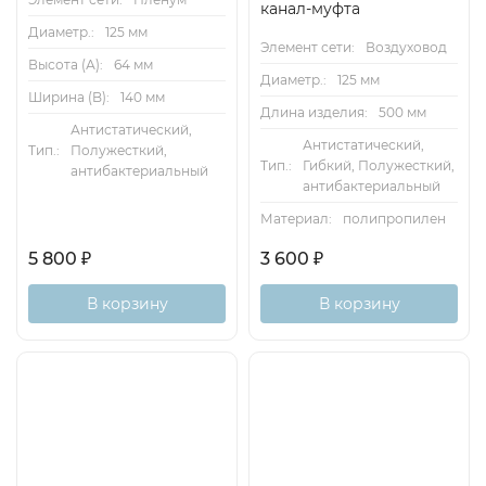
канал-муфта
Диаметр.:
125 мм
Элемент сети:
Воздуховод
Высота (А):
64 мм
Диаметр.:
125 мм
Ширина (B):
140 мм
Длина изделия:
500 мм
Антистатический,
Антистатический,
Тип.:
Полужесткий,
Тип.:
Гибкий, Полужесткий,
антибактериальный
антибактериальный
Материал:
полипропилен
5 800
₽
3 600
₽
В корзину
В корзину