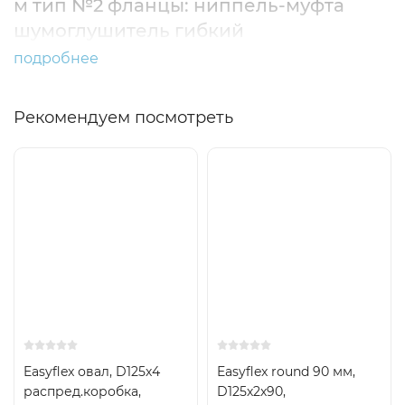
м тип №2 фланцы: ниппель-муфта
шумоглушитель гибкий
подробнее
Рекомендуем посмотреть
Easyflex овал, D125х4
Easyflex round 90 мм,
распред.коробка,
D125х2х90,