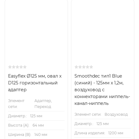
Easyflex Ø125 мм, овал х
Smoothdec тип1 Blue
D125 горизонтальный
(синий) - 125мм х 1,2м,
адаптер
воздуховод с
коннекторами ниппель-
Элемент
Адаптер,
канал-ниппель
сети:
Переход
Элемент сети:
Воздуховод
Диаметр.:
125 мм
Диаметр.:
125 мм
Высота (А):
64 мм
Длина изделия:
1200 мм
Ширина (B):
140 мм