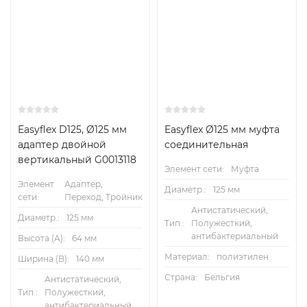
Easyflex D125, Ø125 мм
Easyflex Ø125 мм муфта
адаптер двойной
соединительная
вертикальный G0013118
Элемент сети:
Муфта
Элемент
Адаптер,
Диаметр.:
125 мм
сети:
Переход, Тройник
Антистатический,
Диаметр.:
125 мм
Тип.:
Полужесткий,
антибактериальный
Высота (А):
64 мм
Материал:
полиэтилен
Ширина (B):
140 мм
Страна:
Бельгия
Антистатический,
Тип.:
Полужесткий,
антибактериальный