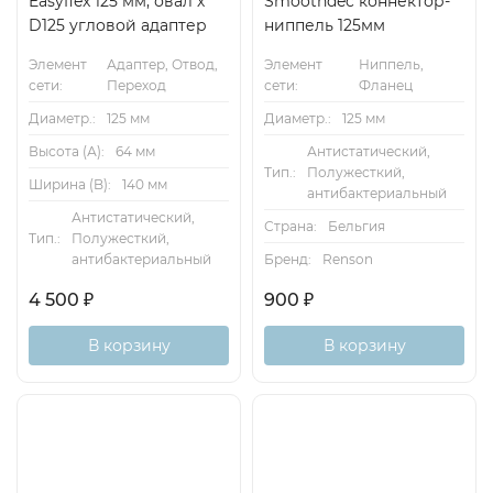
Easyflex 125 мм, овал х
Smoothdec коннектор-
D125 угловой адаптер
ниппель 125мм
Элемент
Адаптер, Отвод,
Элемент
Ниппель,
сети:
Переход
сети:
Фланец
Диаметр.:
125 мм
Диаметр.:
125 мм
Высота (А):
64 мм
Антистатический,
Тип.:
Полужесткий,
Ширина (B):
140 мм
антибактериальный
Антистатический,
Страна:
Бельгия
Тип.:
Полужесткий,
антибактериальный
Бренд:
Renson
4 500
₽
900
₽
В корзину
В корзину