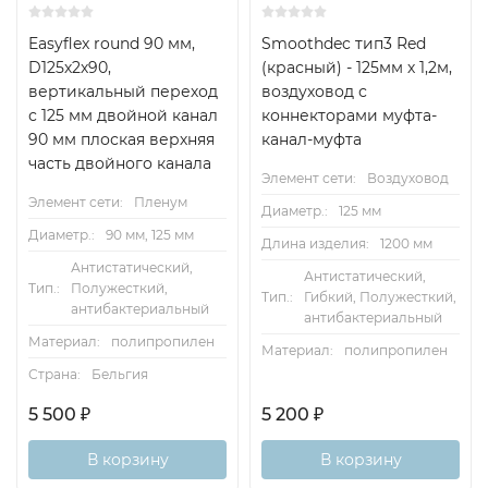
Easyflex round 90 мм,
Smoothdec тип3 Red
D125х2х90,
(красный) - 125мм х 1,2м,
вертикальный переход
воздуховод с
с 125 мм двойной канал
коннекторами муфта-
90 мм плоская верхняя
канал-муфта
часть двойного канала
Элемент сети:
Воздуховод
Элемент сети:
Пленум
Диаметр.:
125 мм
Диаметр.:
90 мм, 125 мм
Длина изделия:
1200 мм
Антистатический,
Антистатический,
Тип.:
Полужесткий,
Тип.:
Гибкий, Полужесткий,
антибактериальный
антибактериальный
Материал:
полипропилен
Материал:
полипропилен
Страна:
Бельгия
5 500
₽
5 200
₽
В корзину
В корзину