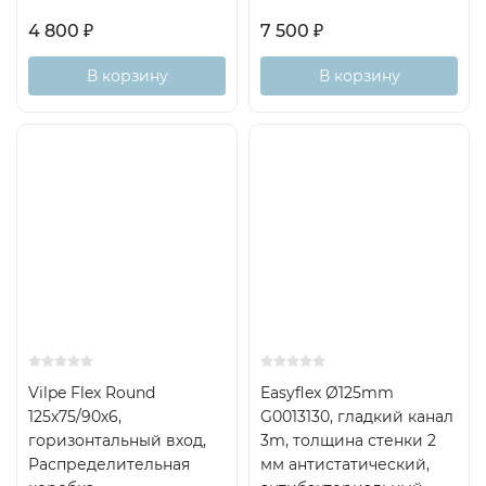
4 800
₽
7 500
₽
В корзину
В корзину
Vilpe Flex Round
Easyflex Ø125mm
125х75/90х6,
G0013130, гладкий канал
горизонтальный вход,
3m, толщина стенки 2
Распределительная
мм антистатический,