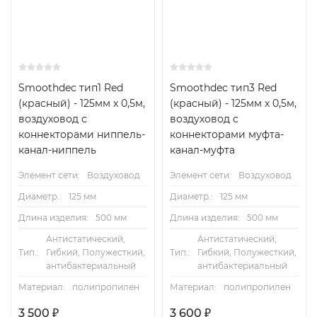
Smoothdec тип1 Red
Smoothdec тип3 Red
(красный) - 125мм х 0,5м,
(красный) - 125мм х 0,5м,
воздуховод с
воздуховод с
коннекторами ниппель-
коннекторами муфта-
канал-ниппель
канал-муфта
Элемент сети:
Воздуховод
Элемент сети:
Воздуховод
Диаметр.:
125 мм
Диаметр.:
125 мм
Длина изделия:
500 мм
Длина изделия:
500 мм
Антистатический,
Антистатический,
Тип.:
Гибкий, Полужесткий,
Тип.:
Гибкий, Полужесткий,
антибактериальный
антибактериальный
Материал:
полипропилен
Материал:
полипропилен
3 500
₽
3 600
₽