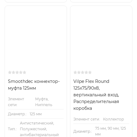
Smoothdec коннектор-
Vilpe Flex Round
муфта 125мм
125х75/90х8,
вертикальный вход,
Элемент
Муфта,
Распределительная
сети:
Ниппель
коробка
Диаметр.:
125 мм
Элемент сети:
Коллектор
Антистатический,
75 мм, 90 мм, 125
Тип.:
Полужесткий,
Диаметр.:
мм
антибактериальный