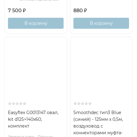
7 500
₽
880
₽
В корзину
В корзину
Easyflex G0013147 овал,
Smoothdec тип3 Blue
kit d125>140x60,
(синий) - 125мм х 0,5м,
комплект
воздуховод с
коннекторами муфта-
Элемент сети:
Пленум