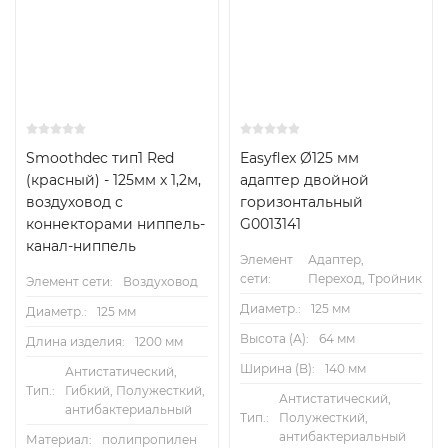
Smoothdec тип1 Red
Easyflex Ø125 мм
(красный) - 125мм х 1,2м,
адаптер двойной
воздуховод с
горизонтальный
коннекторами ниппель-
G0013141
канал-ниппель
Элемент
Адаптер,
сети:
Переход, Тройник
Элемент сети:
Воздуховод
Диаметр.:
125 мм
Диаметр.:
125 мм
Высота (А):
64 мм
Длина изделия:
1200 мм
Ширина (B):
140 мм
Антистатический,
Тип.:
Гибкий, Полужесткий,
Антистатический,
антибактериальный
Тип.:
Полужесткий,
антибактериальный
Материал:
полипропилен