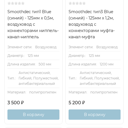
Smoothdec тип1 Blue
Smoothdec тип3 Blue
(синий) - 125мм х 0,5м,
(синий) - 125мм х 1,2м,
воздуховод с
воздуховод с
коннекторами ниппель-
коннекторами муфта-
канал-ниппель
канал-муфта
Элемент сети:
Воздуховод
Элемент сети:
Воздуховод
Диаметр.:
125 мм
Диаметр.:
125 мм
Длина изделия:
500 мм
Длина изделия:
1200 мм
Антистатический,
Антистатический,
Тип.:
Гибкий, Полужесткий,
Тип.:
Гибкий, Полужесткий,
антибактериальный
антибактериальный
Материал:
полипропилен
Материал:
полипропилен
3 500
₽
5 200
₽
В корзину
В корзину