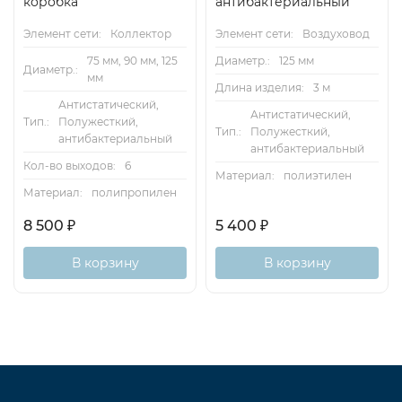
коробка
антибактериальный
Элемент сети:
Коллектор
Элемент сети:
Воздуховод
75 мм, 90 мм, 125
Диаметр.:
125 мм
Диаметр.:
мм
Длина изделия:
3 м
Антистатический,
Антистатический,
Тип.:
Полужесткий,
Тип.:
Полужесткий,
антибактериальный
антибактериальный
Кол-во выходов:
6
Материал:
полиэтилен
Материал:
полипропилен
8 500
₽
5 400
₽
В корзину
В корзину