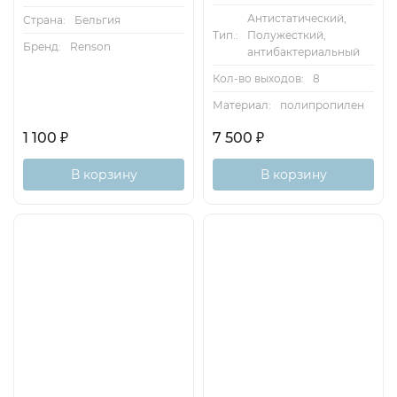
Антистатический,
Страна:
Бельгия
Тип.:
Полужесткий,
Бренд:
Renson
антибактериальный
Кол-во выходов:
8
Материал:
полипропилен
1 100
₽
7 500
₽
В корзину
В корзину