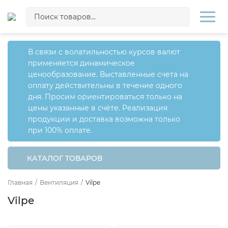
В связи с волатильностью курсов валют
применяется динамическое
ценообразование. Выставленные счета на
оплату действительны в течение одного
дня. Просим ориентироваться только на
цены указанные в счёте. Реализация
продукции и доставка возможна только
при 100% оплате.
КАТАЛОГ ТОВАРОВ
Главная
/
Вентиляция
/
Vilpe
Vilpe