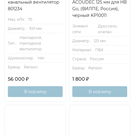
канальный вентилятор
ACOUDEC 125 мм для HB
801234
Go, (ВИЛПЕ, Россия),
черный KP10011
Max, м³/ч:
75
Элемент
Дроссель-
Диаметр.:
100 мм
сети:
клапан
Накладной,
Диаметр.:
125 мм
Тип.:
Накладной
вентилятор
Материал:
ПВХ
Шумоизолир.:
Нет
Страна:
Россия
Бренд:
Renson
Бренд:
Renson
56 000
₽
1 800
₽
В корзину
В корзину