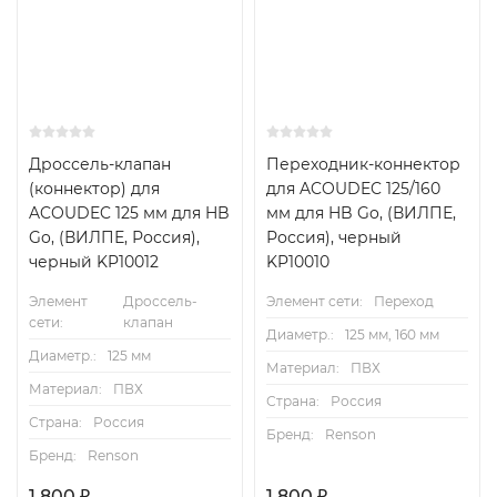
Дроссель-клапан
Переходник-коннектор
(коннектор) для
для ACOUDEC 125/160
ACOUDEC 125 мм для HB
мм для HB Go, (ВИЛПЕ,
Go, (ВИЛПЕ, Россия),
Россия), черный
черный KP10012
KP10010
Элемент
Дроссель-
Элемент сети:
Переход
сети:
клапан
Диаметр.:
125 мм, 160 мм
Диаметр.:
125 мм
Материал:
ПВХ
Материал:
ПВХ
Страна:
Россия
Страна:
Россия
Бренд:
Renson
Бренд:
Renson
1 800
₽
1 800
₽