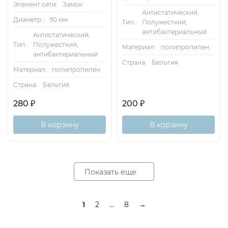
Элемент сети:
Замок
Антистатический,
Диаметр.:
90 мм
Тип.:
Полужесткий,
антибактериальный
Антистатический,
Тип.:
Полужесткий,
Материал:
полипропилен
антибактериальный
Страна:
Бельгия
Материал:
полипропилен
Страна:
Бельгия
280
₽
200
₽
В корзину
В корзину
Показать еще
1
2
...
8
→