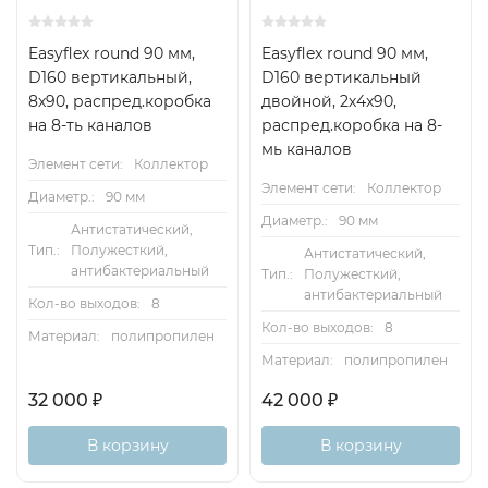
Easyflex round 90 мм,
Easyflex round 90 мм,
D160 вертикальный,
D160 вертикальный
8x90, распред.коробка
двойной, 2х4x90,
на 8-ть каналов
распред.коробка на 8-
мь каналов
Элемент сети:
Коллектор
Элемент сети:
Коллектор
Диаметр.:
90 мм
Диаметр.:
90 мм
Антистатический,
Тип.:
Полужесткий,
Антистатический,
антибактериальный
Тип.:
Полужесткий,
антибактериальный
Кол-во выходов:
8
Кол-во выходов:
8
Материал:
полипропилен
Материал:
полипропилен
32 000
₽
42 000
₽
В корзину
В корзину