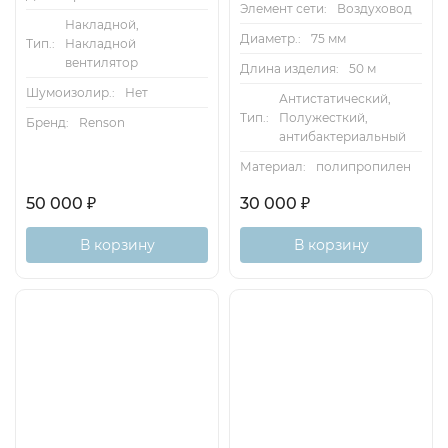
Элемент сети:
Воздуховод
Накладной,
Диаметр.:
75 мм
Тип.:
Накладной
вентилятор
Длина изделия:
50 м
Шумоизолир.:
Нет
Антистатический,
Тип.:
Полужесткий,
Бренд:
Renson
антибактериальный
Материал:
полипропилен
50 000
₽
30 000
₽
В корзину
В корзину