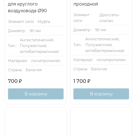
для круглого
проходной
воздуховода Ø90
Элемент
Дроссель-
сети:
клапан
Элемент сети:
Муфта
Диаметр.:
90 мм
Диаметр.:
90 мм
Антистатический,
Антистатический,
Тип.:
Полужесткий,
Тип.:
Полужесткий,
антибактериальный
антибактериальный
Материал:
полипропилен
Материал:
полипропилен
Страна:
Бельгия
Страна:
Бельгия
700
₽
1 700
₽
В корзину
В корзину