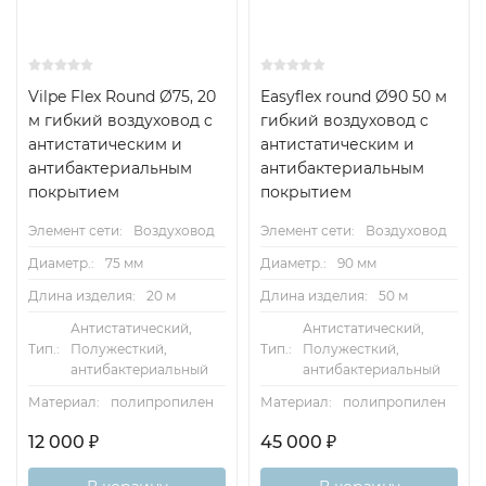
Vilpe Flex Round Ø75, 20
Easyflex round Ø90 50 м
м гибкий воздуховод c
гибкий воздуховод c
антистатическим и
антистатическим и
антибактериальным
антибактериальным
покрытием
покрытием
Элемент сети:
Воздуховод
Элемент сети:
Воздуховод
Диаметр.:
75 мм
Диаметр.:
90 мм
Длина изделия:
20 м
Длина изделия:
50 м
Антистатический,
Антистатический,
Тип.:
Полужесткий,
Тип.:
Полужесткий,
антибактериальный
антибактериальный
Материал:
полипропилен
Материал:
полипропилен
12 000
₽
45 000
₽