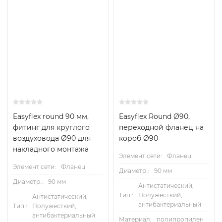
Easyflex round 90 мм,
Easyflex Round Ø90,
фитинг для круглого
переходной фланец на
воздуховода Ø90 для
короб Ø90
накладного монтажа
Элемент сети:
Фланец
Элемент сети:
Фланец
Диаметр.:
90 мм
Диаметр.:
90 мм
Антистатический,
Тип.:
Полужесткий,
Антистатический,
антибактериальный
Тип.:
Полужесткий,
антибактериальный
Материал:
полипропилен