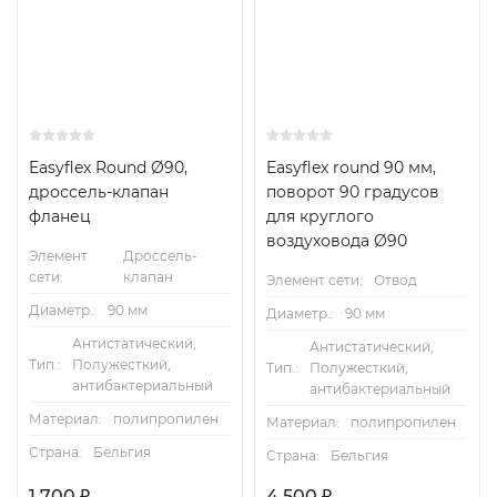
Easyflex Round Ø90,
Easyflex round 90 мм,
дроссель-клапан
поворот 90 градусов
фланец
для круглого
воздуховода Ø90
Элемент
Дроссель-
сети:
клапан
Элемент сети:
Отвод
Диаметр.:
90 мм
Диаметр.:
90 мм
Антистатический,
Антистатический,
Тип.:
Полужесткий,
Тип.:
Полужесткий,
антибактериальный
антибактериальный
Материал:
полипропилен
Материал:
полипропилен
Страна:
Бельгия
Страна:
Бельгия
1 700
₽
4 500
₽