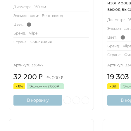
изолиров
Диаметр.:
160 мм
выход выс
Элемент сети:
Вент. выход
Диаметр.:
1
Цвет.:
Элемент сети
Бренд:
Vilpe
Цвет.:
Страна:
Финляндия
Бренд:
Vilp
Страна:
Фи
Артикул:
336477
Артикул:
33
32 200
₽
19 303
35 000
₽
- 8%
Экономия
2 800
₽
- 3%
Эко
В корзину
В ко