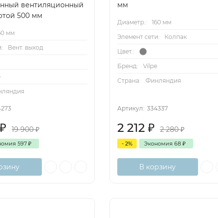
анный вентиляционный
мм
отой 500 мм
Диаметр.:
160 мм
60 мм
Элемент сети:
Колпак
:
Вент. выход
Цвет.:
Бренд:
Vilpe
e
Страна:
Финляндия
нляндия
4273
Артикул:
334337
₽
2 212
₽
19 900
₽
2 280
₽
номия
597
₽
- 2%
Экономия
68
₽
рзину
В корзину