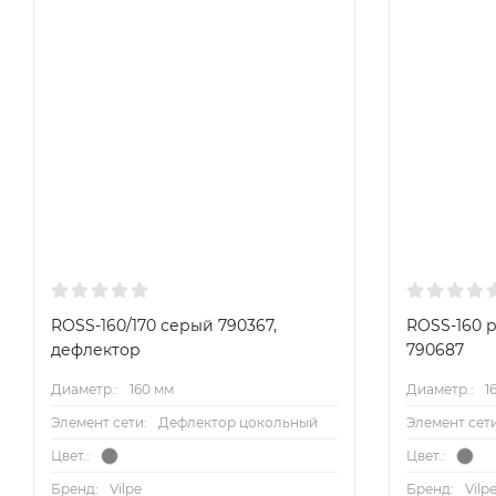
ROSS-160/170 серый 790367,
ROSS-160 
дефлектор
790687
Диаметр.:
160 мм
Диаметр.:
1
Элемент сети:
Дефлектор цокольный
Элемент сети
Цвет.:
Цвет.:
Бренд:
Vilpe
Бренд:
Vilp