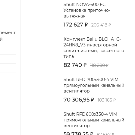
Shuft NOVA-600 EC
Установка приточно-
вытяжная
172 627
₽
206 418
₽
элемент
Комплект Ballu BLCI_A_C-
й
24HN8_V3 инверторной
сплит-системы, кассетного
типа
82 740
₽
118 200
₽
Shuft RFD 700x400-4 VIM
прямоугольный канальный
вентилятор
70 306,95
₽
103 165
₽
Shuft RFE 600x350-4 VIM
прямоугольный канальный
вентилятор
59 738,25
₽
87 657
₽