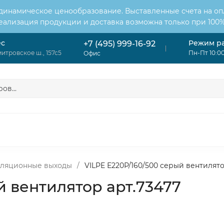
 динамическое ценообразование. Выставленные счета на оп
Реализация продукции и доставка возможна только при 100%
ес
Режим р
+7 (495) 999-16-92
итровское ш., 157с5
Пн-Пт 10:00
Офис
ОНДИЦИОНЕРЫ
ВЕНТИЛЯЦИЯ
ОТОПЛЕНИЕ
ЦИЯ
иляционные выходы
/
VILPE Е220Р/160/500 серый вентилято
й вентилятор арт.73477