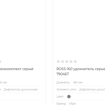
ремкомплект серый
ROSS-160 удлинитель серы
790467
60 мм
Диаметр.:
160 мм
:
Дефлектор цокольный
Элемент сети:
Дефлектор цоко
Цвет.:
e
Бренд:
Vilpe