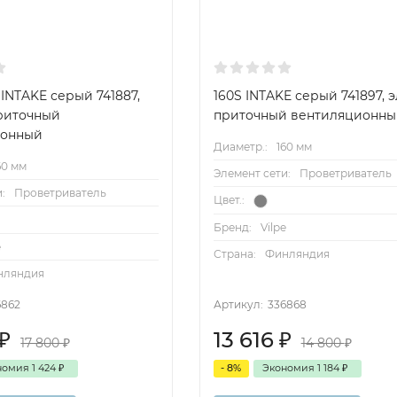
 INTAKE серый 741887,
160S INTAKE серый 741897, 
риточный
приточный вентиляционны
ионный
Диаметр.:
160 мм
60 мм
Элемент сети:
Проветриватель
:
Проветриватель
Цвет.:
Бренд:
Vilpe
e
Страна:
Финляндия
нляндия
6862
Артикул:
336868
₽
13 616
₽
17 800
₽
14 800
₽
номия
1 424
₽
- 8%
Экономия
1 184
₽