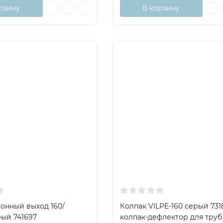
рзину
В корзину
онный выход 160/
Колпак VILPE-160 серый 731
рый 741697
колпак-дефлектор для труб