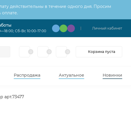
лату действительны в течение одного дня. Просим
 оплате.
аботы
Личный кабинет
—18:00; Сб-Вс 10:00-17:00
Корзина пуста
0
0
0
Распродажа
Актуальное
Новинки
р арт.73477