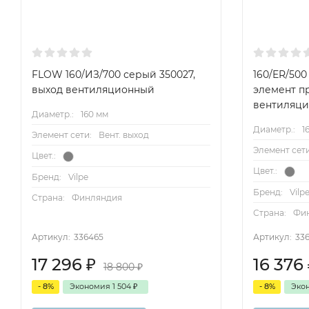
FLOW 160/ИЗ/700 серый 350027,
160/ER/500
выход вентиляционный
элемент п
вентиляц
Диаметр.:
160 мм
Диаметр.:
1
Элемент сети:
Вент. выход
Элемент сети
Цвет.:
Цвет.:
Бренд:
Vilpe
Бренд:
Vilp
Страна:
Финляндия
Страна:
Фи
Артикул:
336465
Артикул:
33
17 296
₽
16 376
18 800
₽
- 8%
Экономия
1 504
₽
- 8%
Эко