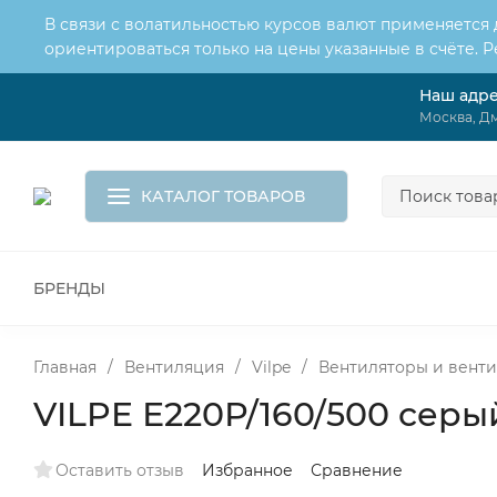
В связи с волатильностью курсов валют применяется
ориентироваться только на цены указанные в счёте. 
Наш адр
О нас
Услуги
Доставка и оплата
Москва, Дм
Обмен и возврат
Контакты
Корзина
КАТАЛОГ ТОВАРОВ
БРЕНДЫ
ВСЕ ДЛЯ МОНТАЖА И СЕРВИСА
К
ВОДОСНАБЖЕНИЕ
КАНАЛИЗА
Главная
/
Вентиляция
/
Vilpe
/
Вентиляторы и вент
VILPE Е220Р/160/500 серы
Оставить отзыв
Избранное
Сравнение