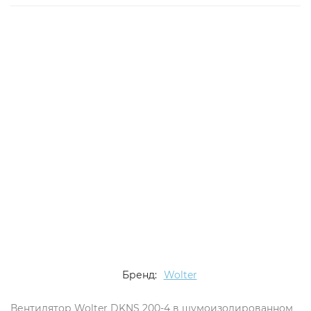
Есть аналог
Снят с поставок
Бренд:
Wolter
Вентилятор Wolter DKNS 200-4 в шумоизолированном