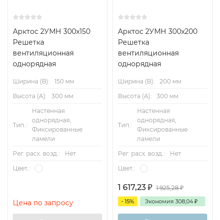
Арктос 2УМН 300x150
Арктос 2УМН 300x200
Решетка
Решетка
вентиляционная
вентиляционная
однорядная
однорядная
Ширина (B):
150 мм
Ширина (B):
200 мм
Высота (А):
300 мм
Высота (А):
300 мм
Настенная
Настенная
однорядная,
однорядная,
Тип.:
Тип.:
Фиксированные
Фиксированные
ламели
ламели
Рег. расх. возд.:
Нет
Рег. расх. возд.:
Нет
Цвет.:
Цвет.:
1 617,23
₽
1 925,28
₽
- 15%
Экономия
308,04
₽
Цена по запросу