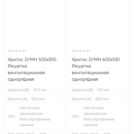
Арктос 2УМН 500x300
Арктос 2УМН 600x100
Решетка
Решетка
вентиляционная
вентиляционная
однорядная
однорядная
Ширина (B):
300 мм
Ширина (B):
100 мм
Высота (А):
500 мм
Высота (А):
600 мм
Настенная
Настенная
однорядная,
однорядная,
Тип.:
Тип.:
Фиксированные
Фиксированные
ламели
ламели
Рег. расх. возд.:
Нет
Рег. расх. возд.:
Нет