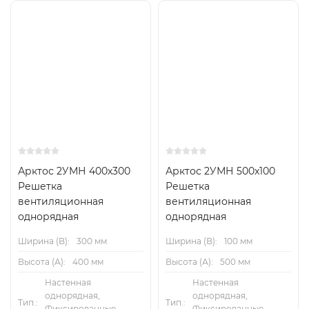
Арктос 2УМН 400x300
Арктос 2УМН 500x100
Решетка
Решетка
вентиляционная
вентиляционная
однорядная
однорядная
Ширина (B):
300 мм
Ширина (B):
100 мм
Высота (А):
400 мм
Высота (А):
500 мм
Настенная
Настенная
однорядная,
однорядная,
Тип.:
Тип.:
Фиксированные
Фиксированные