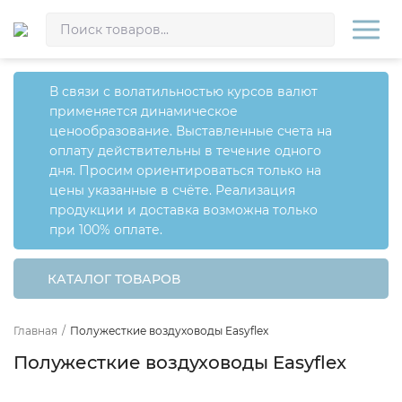
В связи с волатильностью курсов валют
применяется динамическое
ценообразование. Выставленные счета на
оплату действительны в течение одного
дня. Просим ориентироваться только на
цены указанные в счёте. Реализация
продукции и доставка возможна только
при 100% оплате.
КАТАЛОГ ТОВАРОВ
Главная
/
Полужесткие воздуховоды Easyflex
Полужесткие воздуховоды Easyflex