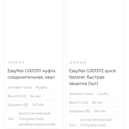
Easyflex G0013111 муфта
Easyflex G0013112 quick
соединительная, овал
fastener быстрая
защелка (1шт)
Элемент сети:
Муфта
Элемент сети:
Скоба
Высота (А):
64 мм
Высота (А):
64 мм
Ширина (B):
140 мм
Ширина (B):
140 мм
Антистатический,
Тип.:
Полужесткий,
Антистатический,
антибактериальный
Тип.:
Полужесткий,