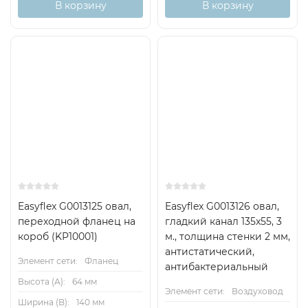
В корзину
В корзину
Easyflex G0013125 овал,
Easyflex G0013126 овал,
переходной фланец на
гладкий канал 135x55, 3
короб (KP10001)
м., толщина стенки 2 мм,
антистатический,
Элемент сети:
Фланец
антибактериальный
Высота (А):
64 мм
Элемент сети:
Воздуховод
Ширина (B):
140 мм