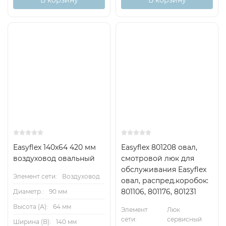
В корзину
В корзину
Easyflex 140х64 420 мм
Easyflex 801208 овал,
воздуховод овальный
смотровой люк для
обслуживания Easyflex
Элемент сети:
Воздуховод
овал, распред.коробок:
801106, 801176, 801231
Диаметр.:
90 мм
Высота (А):
64 мм
Элемент
Люк
сети:
сервисный
Ширина (B):
140 мм