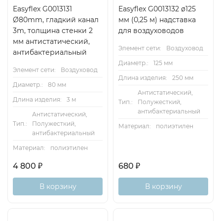
Easyflex G0013131
Easyflex G0013132 ø125
Ø80mm, гладкий канал
мм (0,25 м) надставка
3m, толщина стенки 2
для воздуховодов
мм антистатический,
Элемент сети:
Воздуховод
антибактериальный
Диаметр.:
125 мм
Элемент сети:
Воздуховод
Длина изделия:
250 мм
Диаметр.:
80 мм
Антистатический,
Длина изделия:
3 м
Тип.:
Полужесткий,
антибактериальный
Антистатический,
Тип.:
Полужесткий,
Материал:
полиэтилен
антибактериальный
Материал:
полиэтилен
4 800
₽
680
₽
В корзину
В корзину