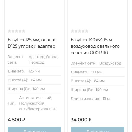
Easyflex 125 мм, овал х
Easyflex 140x64 15 м
D125 угловой адаптер
воздуховод овального
сечения G0013110
Элемент
Адаптер, Отвод,
сети:
Переход
Элемент сети:
Воздуховод
Диаметр.:
125 мм
Диаметр.:
90 мм
Высота (А):
64 мм
Высота (А):
64 мм
Ширина (B):
140 мм
Ширина (B):
140 мм
Антистатический,
Длина изделия:
15 м
Тип.:
Полужесткий,
антибактериальный
4 500
₽
34 000
₽