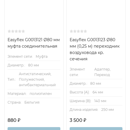
Easyflex G0013121 Ø80 мм
Easyflex G0013123 Ø80
муфта соединительная
мм (0,25 м) переходник
воздуховода кр.
Элемент сети:
Муфта
сечения
Диаметр.:
80 мм
Элемент
Адаптер,
Антистатический,
сети:
Переход
Тип.:
Полужесткий,
Диаметр.:
80 мм
антибактериальный
Высота (А):
64 мм
Материал:
полиэтилен
Ширина (B):
140 мм
Страна:
Бельгия
Длина изделия:
250 мм
880
₽
3 500
₽