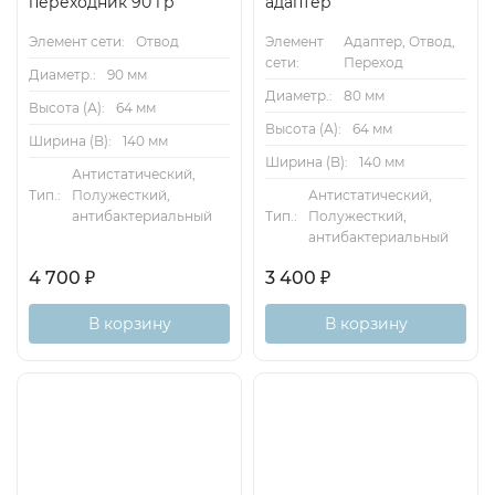
переходник 90 гр
адаптер
Элемент сети:
Отвод
Элемент
Адаптер, Отвод,
сети:
Переход
Диаметр.:
90 мм
Диаметр.:
80 мм
Высота (А):
64 мм
Высота (А):
64 мм
Ширина (B):
140 мм
Ширина (B):
140 мм
Антистатический,
Тип.:
Полужесткий,
Антистатический,
антибактериальный
Тип.:
Полужесткий,
антибактериальный
4 700
₽
3 400
₽
В корзину
В корзину