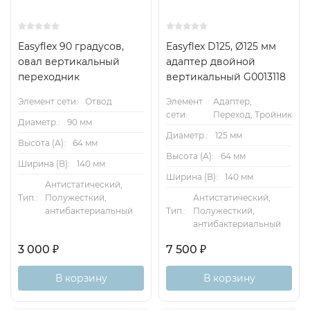
Easyflex 90 градусов,
Easyflex D125, Ø125 мм
овал вертикальный
адаптер двойной
переходник
вертикальный G0013118
Элемент сети:
Отвод
Элемент
Адаптер,
сети:
Переход, Тройник
Диаметр.:
90 мм
Диаметр.:
125 мм
Высота (А):
64 мм
Высота (А):
64 мм
Ширина (B):
140 мм
Ширина (B):
140 мм
Антистатический,
Тип.:
Полужесткий,
Антистатический,
антибактериальный
Тип.:
Полужесткий,
антибактериальный
3 000
₽
7 500
₽
В корзину
В корзину