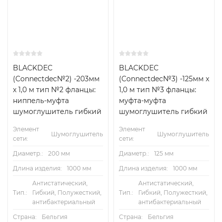
BLACKDEC
BLACKDEC
(Connectdec№2) -203мм
(Connectdec№3) -125мм x
x 1,0 м тип №2 фланцы:
1,0 м тип №3 фланцы:
ниппель-муфта
муфта-муфта
шумоглушитель гибкий
шумоглушитель гибкий
Элемент
Элемент
Шумоглушитель
Шумоглушитель
сети:
сети:
Диаметр.:
200 мм
Диаметр.:
125 мм
Длина изделия:
1000 мм
Длина изделия:
1000 мм
Антистатический,
Антистатический,
Тип.:
Гибкий, Полужесткий,
Тип.:
Гибкий, Полужесткий,
антибактериальный
антибактериальный
Страна:
Бельгия
Страна:
Бельгия