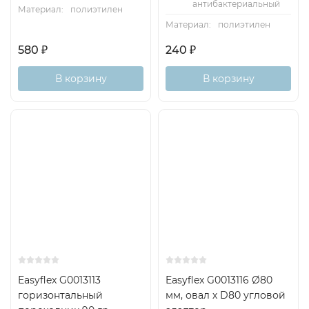
антибактериальный
Материал:
полиэтилен
Материал:
полиэтилен
580
₽
240
₽
В корзину
В корзину
Easyflex G0013113
Easyflex G0013116 Ø80
горизонтальный
мм, овал х D80 угловой