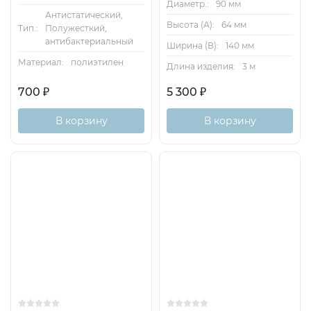
Диаметр.:
90 мм
Антистатический,
Высота (А):
64 мм
Тип.:
Полужесткий,
антибактериальный
Ширина (B):
140 мм
Материал:
полиэтилен
Длина изделия:
3 м
700
₽
5 300
₽
В корзину
В корзину