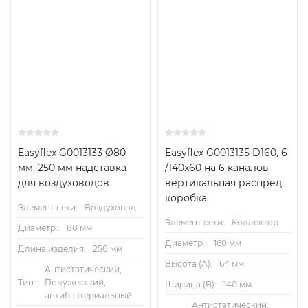
Easyflex G0013133 Ø80
Easyflex G0013135 D160, 6
мм, 250 мм надставка
/140x60 на 6 каналов
для воздуховодов
вертикальная распред.
коробка
Элемент сети:
Воздуховод
Элемент сети:
Коллектор
Диаметр.:
80 мм
Диаметр.:
160 мм
Длина изделия:
250 мм
Высота (А):
64 мм
Антистатический,
Тип.:
Полужесткий,
Ширина (B):
140 мм
антибактериальный
Антистатический,