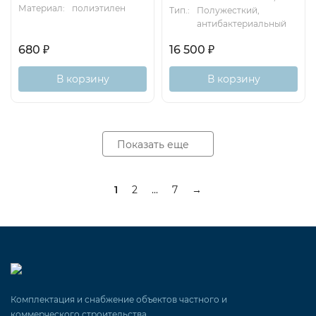
Материал:
полиэтилен
Тип.:
Полужесткий,
антибактериальный
680
₽
16 500
₽
В корзину
В корзину
Показать еще
1
2
...
7
→
Комплектация и снабжение объектов частного и
коммерческого строительства