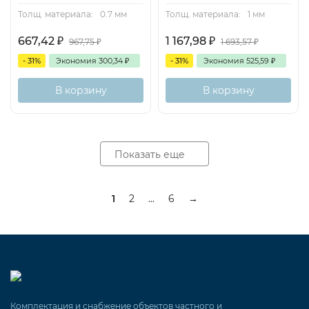
Толщ. материала:
0.7 мм
Толщ. материала:
1 мм
667,42
₽
1 167,98
₽
967,75
₽
1 693,57
₽
- 31%
Экономия
300,34
₽
- 31%
Экономия
525,59
₽
В корзину
В корзину
Показать еще
1
2
...
6
→
Комплектация и снабжение объектов частного и