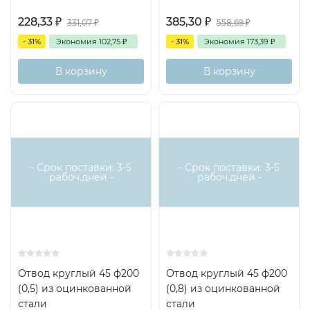
228,33
₽
385,30
₽
331,07
₽
558,69
₽
- 31%
Экономия
102,75
₽
- 31%
Экономия
173,39
₽
В корзину
В корзину
- Срок поставки: 3-5
- Срок поставки: 3-5
рабоч.дней -
рабоч.дней -
Отвод круглый 45 ф200
Отвод круглый 45 ф200
(0,5) из оцинкованной
(0,8) из оцинкованной
стали
стали