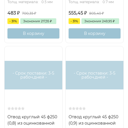
Толщ. материала:
0.5 мм
Толщ. материала:
0.7 мм
483
₽
555,45
₽
700,35
₽
805,40
₽
- 31%
Экономия
217,35
₽
- 31%
Экономия
249,95
₽
В корзину
В корзину
- Срок поставки: 3-5
- Срок поставки: 3-5
рабоч.дней -
рабоч.дней -
Отвод круглый 45 ф250
Отвод круглый 45 ф250
(0,8) из оцинкованной
(0,9) из оцинкованной