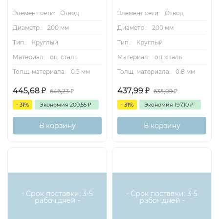
Элемент сети:
Отвод
Элемент сети:
Отвод
Диаметр.:
200 мм
Диаметр.:
200 мм
Тип.:
Круглый
Тип.:
Круглый
Материал:
оц. сталь
Материал:
оц. сталь
Толщ. материала:
0.5 мм
Толщ. материала:
0.8 мм
445,68
₽
437,99
₽
646,23
₽
635,09
₽
- 31%
Экономия
200,55
₽
- 31%
Экономия
197,10
₽
В корзину
В корзину
- Срок поставки: 3-5
- Срок поставки: 3-5
рабоч.дней -
рабоч.дней -