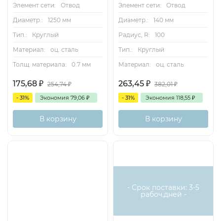
Элемент сети:
Отвод
Элемент сети:
Отвод
Диаметр.:
1250 мм
Диаметр.:
140 мм
Тип.:
Круглый
Радиус, R:
100
Материал:
оц. сталь
Тип.:
Круглый
Толщ. материала:
0.7 мм
Материал:
оц. сталь
175,68
₽
263,45
₽
254,74
₽
382,01
₽
- 31%
Экономия
79,06
₽
- 31%
Экономия
118,55
₽
В корзину
В корзину
- Срок поставки: 3-5
рабоч.дней -