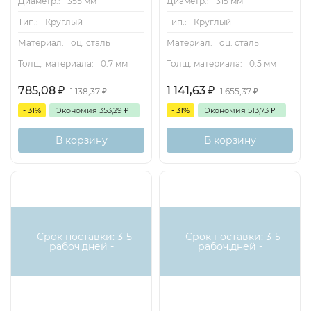
Диаметр.:
355 мм
Диаметр.:
315 мм
Тип.:
Круглый
Тип.:
Круглый
Материал:
оц. сталь
Материал:
оц. сталь
Толщ. материала:
0.7 мм
Толщ. материала:
0.5 мм
785,08
₽
1 141,63
₽
1 138,37
₽
1 655,37
₽
- 31%
Экономия
353,29
₽
- 31%
Экономия
513,73
₽
В корзину
В корзину
- Срок поставки: 3-5
- Срок поставки: 3-5
рабоч.дней -
рабоч.дней -