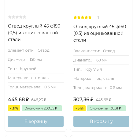
1
Отвод круглый 45 ф150
Отвод круглый 45 ф160
(0,5) из оцинкованной
(0,5) из оцинкованной
стали
стали
Элемент сети:
Отвод
Элемент сети:
Отвод
Диаметр.:
150 мм
Диаметр.:
160 мм
Тип.:
Круглый
Тип.:
Круглый
Материал:
оц. сталь
Материал:
оц. сталь
Толщ. материала:
0.5 мм
Толщ. материала:
0.5 мм
445,68
₽
307,36
₽
646,23
₽
445,68
₽
- 31%
Экономия
200,55
₽
- 31%
Экономия
138,31
₽
В корзину
В корзину