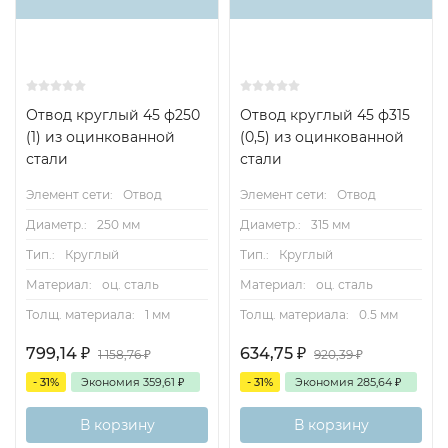
Отвод круглый 45 ф250
Отвод круглый 45 ф315
(1) из оцинкованной
(0,5) из оцинкованной
стали
стали
Элемент сети:
Отвод
Элемент сети:
Отвод
Диаметр.:
250 мм
Диаметр.:
315 мм
Тип.:
Круглый
Тип.:
Круглый
Материал:
оц. сталь
Материал:
оц. сталь
Толщ. материала:
1 мм
Толщ. материала:
0.5 мм
799,14
₽
634,75
₽
1 158,76
₽
920,39
₽
- 31%
Экономия
359,61
₽
- 31%
Экономия
285,64
₽
В корзину
В корзину