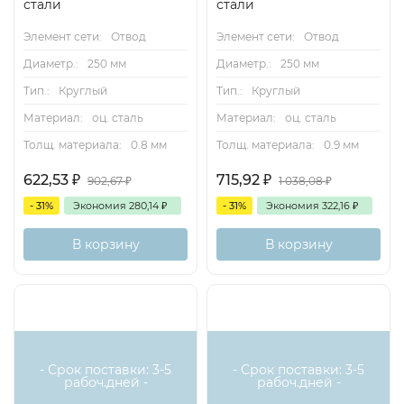
стали
стали
Элемент сети:
Отвод
Элемент сети:
Отвод
Диаметр.:
250 мм
Диаметр.:
250 мм
Тип.:
Круглый
Тип.:
Круглый
Материал:
оц. сталь
Материал:
оц. сталь
Толщ. материала:
0.8 мм
Толщ. материала:
0.9 мм
622,53
₽
715,92
₽
902,67
₽
1 038,08
₽
- 31%
Экономия
280,14
₽
- 31%
Экономия
322,16
₽
В корзину
В корзину
- Срок поставки: 3-5
- Срок поставки: 3-5
рабоч.дней -
рабоч.дней -