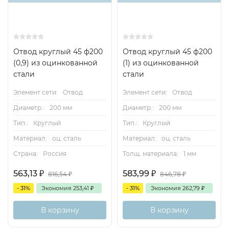
Отвод круглый 45 ф200
Отвод круглый 45 ф200
(0,9) из оцинкованной
(1) из оцинкованной
стали
стали
Элемент сети:
Отвод
Элемент сети:
Отвод
Диаметр.:
200 мм
Диаметр.:
200 мм
Тип.:
Круглый
Тип.:
Круглый
Материал:
оц. сталь
Материал:
оц. сталь
Страна:
Россия
Толщ. материала:
1 мм
563,13
₽
583,99
₽
816,54
₽
846,78
₽
- 31%
Экономия
253,41
₽
- 31%
Экономия
262,79
₽
В корзину
В корзину