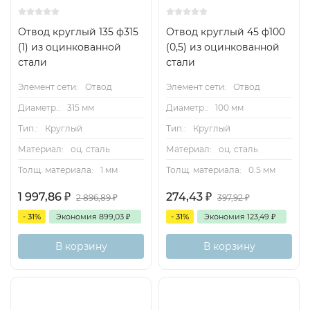
Отвод круглый 135 ф315
Отвод круглый 45 ф100
(1) из оцинкованной
(0,5) из оцинкованной
стали
стали
Элемент сети:
Отвод
Элемент сети:
Отвод
Диаметр.:
315 мм
Диаметр.:
100 мм
Тип.:
Круглый
Тип.:
Круглый
Материал:
оц. сталь
Материал:
оц. сталь
Толщ. материала:
1 мм
Толщ. материала:
0.5 мм
1 997,86
₽
274,43
₽
2 896,89
₽
397,92
₽
- 31%
Экономия
899,03
₽
- 31%
Экономия
123,49
₽
В корзину
В корзину