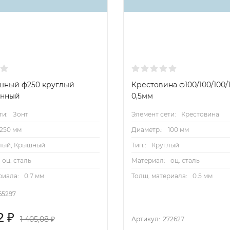
шный ф250 круглый
Крестовина ф100/100/100/1
анный
0,5мм
ти:
Зонт
Элемент сети:
Крестовина
250 мм
Диаметр.:
100 мм
лый, Крышный
Тип.:
Круглый
оц. сталь
Материал:
оц. сталь
риала:
0.7 мм
Толщ. материала:
0.5 мм
65297
2
₽
1 405,08
₽
Артикул:
272627