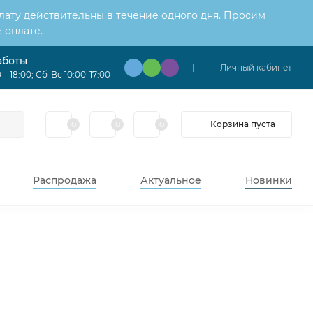
лату действительны в течение одного дня. Просим
 оплате.
аботы
Личный кабинет
—18:00; Сб-Вс 10:00-17:00
Корзина пуста
0
0
0
Распродажа
Актуальное
Новинки