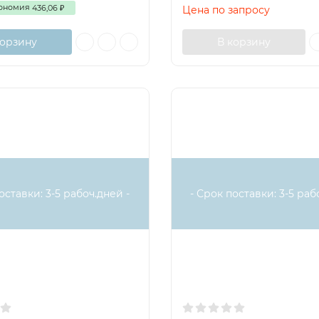
ономия
436,06
Цена по запросу
₽
корзину
В корзину
оставки: 3-5 рабоч.дней -
- Срок поставки: 3-5 раб