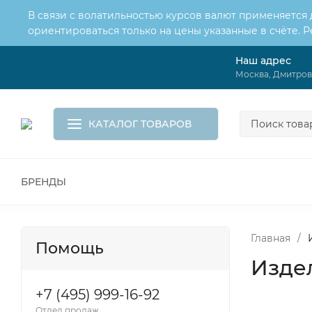
В связи с волатильностью курсов валют применяется
ориентироваться только на цены указанные в счёте. 
Наш адрес
О нас
Услуги
Москва, Дмитровс
Доставка и оплата
Обмен и возврат
Контакты
Корзина
КАТАЛОГ ТОВАРОВ
БРЕНДЫ
ВСЕ ДЛЯ МОНТАЖА И СЕРВИСА
К
ВОДОСНАБЖЕНИЕ
КАНАЛИЗА
Главная
/
Помощь
Издел
+7 (495) 999-16-92
Отдел продаж