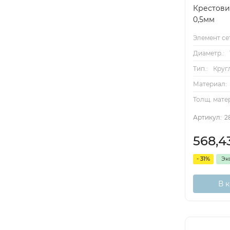
Крестовин
0,5мм
Элемент се
Диаметр.:
Тип.:
Круг
Материал:
Толщ. мате
Артикул:
2
568,4
- 31%
Эк
В 