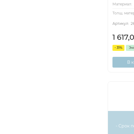
Материал:
Толщ. мате
Артикул:
2
1 617,
- 31%
Эк
В 
- Срок п