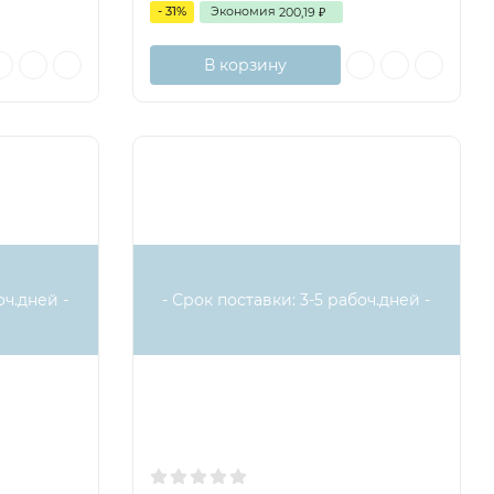
- 31%
Экономия
200,19
₽
В корзину
оч.дней -
- Срок поставки: 3-5 рабоч.дней -