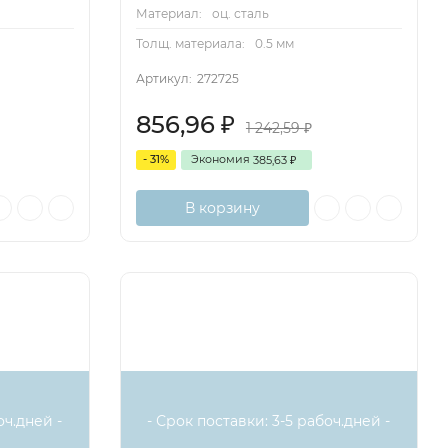
Материал:
оц. сталь
Толщ. материала:
0.5 мм
Артикул:
272725
856,96
₽
1 242,59
₽
- 31%
Экономия
385,63
₽
В корзину
оч.дней -
- Срок поставки: 3-5 рабоч.дней -