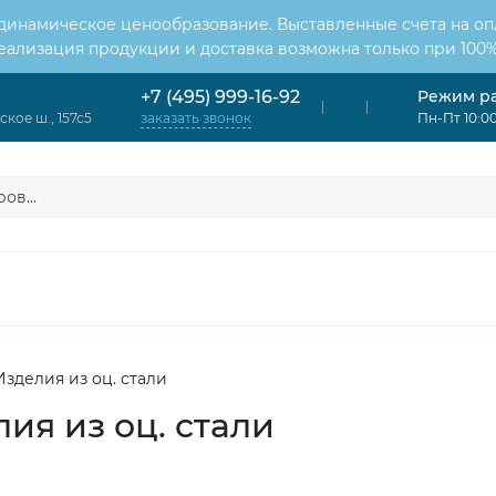
 динамическое ценообразование. Выставленные счета на оп
Реализация продукции и доставка возможна только при 100%
Режим р
+7 (495) 999-16-92
кое ш., 157с5
Пн-Пт 10:00
заказать звонок
ОНДИЦИОНЕРЫ
ВЕНТИЛЯЦИЯ
ОТОПЛЕНИЕ
ЦИЯ
Изделия из оц. стали
ия из оц. стали