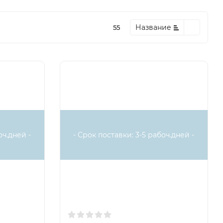
Название
55
оч.дней -
- Срок поставки: 3-5 рабоч.дней -