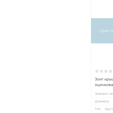
- Срок п
Зонт кры
оцинков
Элемент се
Диаметр.:
Тип.:
Круг