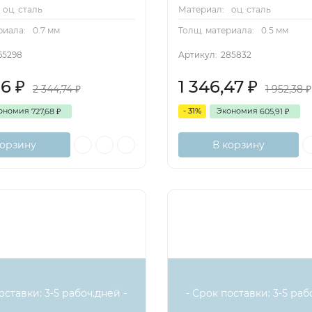
оц. сталь
Материал:
оц. сталь
риала:
0.7 мм
Толщ. материала:
0.5 мм
65298
Артикул:
285832
06
1 346,47
₽
₽
2 344,74
1 952,38
₽
₽
ономия
- 31%
Экономия
727,68
605,91
₽
₽
корзину
В корзину
оставки: 3-5 рабоч.дней -
- Срок поставки: 3-5 раб