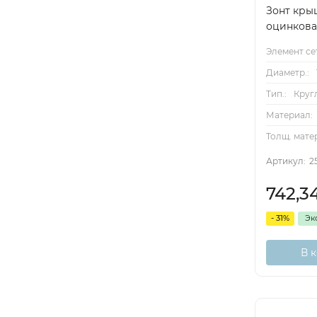
Зонт кры
оцинков
Элемент се
Диаметр.:
Тип.:
Круг
Материал:
Толщ. мате
Артикул:
2
742,3
- 31%
Эк
В 