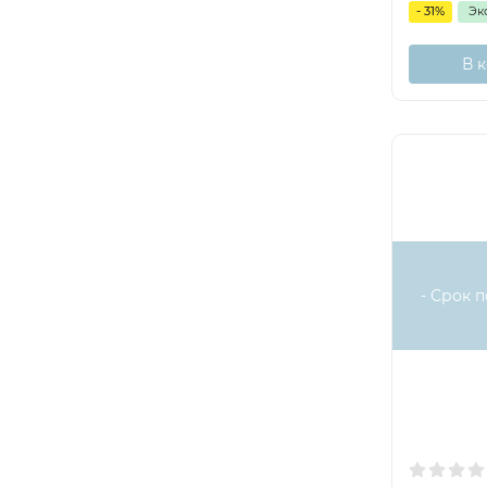
- 31%
Эк
В 
- Срок п