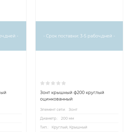
оч.дней -
- Срок поставки: 3-5 рабоч.дней -
лый
Зонт крышный ф200 круглый
оцинкованный
Элемент сети:
Зонт
Диаметр.:
200 мм
Тип.:
Круглый, Крышный