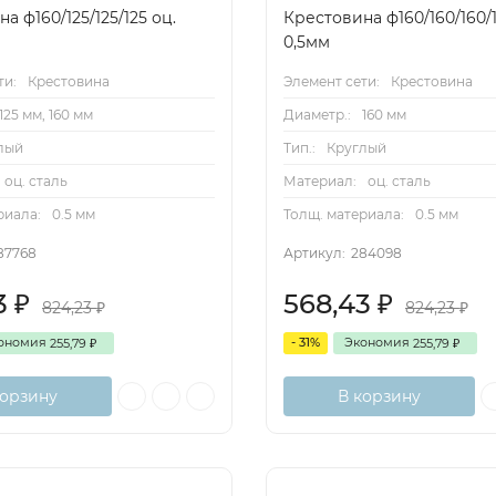
а ф160/125/125/125 оц.
Крестовина ф160/160/160/1
0,5мм
ти:
Крестовина
Элемент сети:
Крестовина
125 мм, 160 мм
Диаметр.:
160 мм
лый
Тип.:
Круглый
оц. сталь
Материал:
оц. сталь
риала:
0.5 мм
Толщ. материала:
0.5 мм
87768
Артикул:
284098
3
568,43
₽
₽
824,23
824,23
₽
₽
ономия
- 31%
Экономия
255,79
255,79
₽
₽
корзину
В корзину