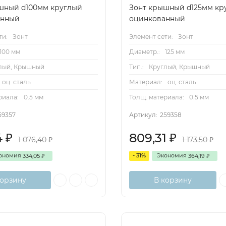
шный d100мм круглый
Зонт крышный d125мм кр
анный
оцинкованный
ти:
Зонт
Элемент сети:
Зонт
100 мм
Диаметр.:
125 мм
лый, Крышный
Тип.:
Круглый, Крышный
оц. сталь
Материал:
оц. сталь
риала:
0.5 мм
Толщ. материала:
0.5 мм
59357
Артикул:
259358
4
809,31
₽
₽
1 076,40
1 173,50
₽
₽
ономия
- 31%
Экономия
334,05
364,19
₽
₽
корзину
В корзину