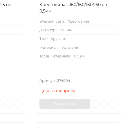
25 оц.
Крестовина ф160/160/160/160 оц.
0,5мм
Элемент сети:
Крестовина
Диаметр.:
160 мм
Тип.:
Круглый
Материал:
оц. сталь
Толщ. материала:
0.5 мм
Артикул:
274004
Цена по запросу
В корзину