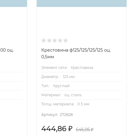
00 оц.
Крестовина ф125/125/125/125 оц.
0,5мм
Элемент сети:
Крестовина
Диаметр.:
125 мм
Тип.:
Круглый
Материал:
оц. сталь
Толщ. материала:
0.5 мм
Артикул:
272628
444,86
₽
645,05
₽