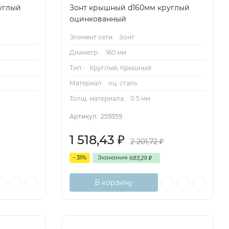
углый
Зонт крышный d160мм круглый
оцинкованный
Элемент сети:
Зонт
Диаметр.:
160 мм
Тип.:
Круглый, Крышный
Материал:
оц. сталь
Толщ. материала:
0.5 мм
Артикул:
259359
1 518,43
₽
2 201,72
₽
- 31%
Экономия
683,29
₽
В корзину