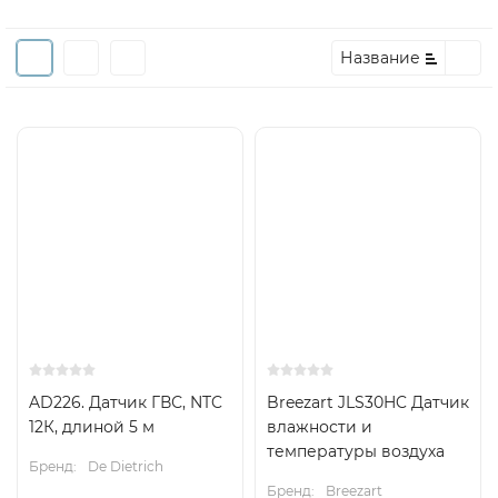
Название
AD226. Датчик ГВС, NTC
Breezart JLS30HC Датчик
12К, длиной 5 м
влажности и
температуры воздуха
Бренд:
De Dietrich
Бренд:
Breezart