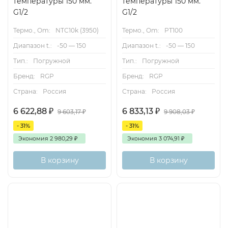
температуры 150 мм.
температуры 150 мм.
G1/2
G1/2
Термо., Om:
NTC10k (3950)
Термо., Om:
PT100
Диапазон t.:
-50 — 150
Диапазон t.:
-50 — 150
Тип.:
Погружной
Тип.:
Погружной
Бренд:
RGP
Бренд:
RGP
Страна:
Россия
Страна:
Россия
6 622,88
₽
6 833,13
₽
9 603,17
₽
9 908,03
₽
- 31%
- 31%
Экономия
2 980,29
₽
Экономия
3 074,91
₽
В корзину
В корзину