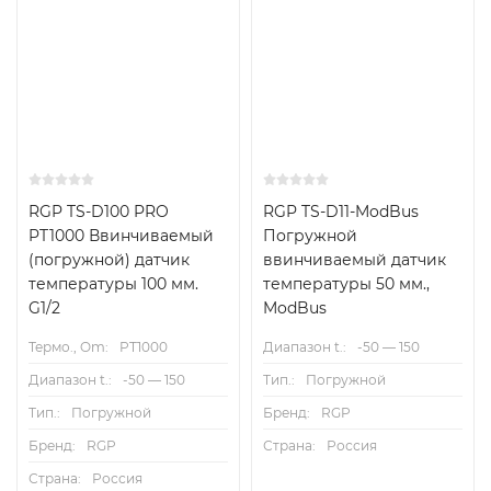
RGP TS-D100 PRO
RGP TS-D11-ModBus
PT1000 Ввинчиваемый
Погружной
(погружной) датчик
ввинчиваемый датчик
температуры 100 мм.
температуры 50 мм.,
G1/2
ModBus
Термо., Om:
PT1000
Диапазон t.:
-50 — 150
Диапазон t.:
-50 — 150
Тип.:
Погружной
Тип.:
Погружной
Бренд:
RGP
Бренд:
RGP
Страна:
Россия
Страна:
Россия