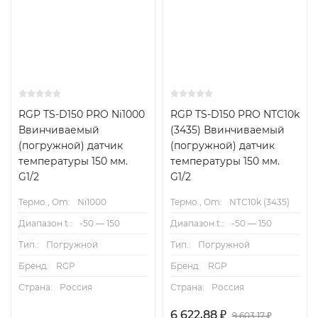
RGP TS-D150 PRO Ni1000
RGP TS-D150 PRO NTC10k
Ввинчиваемый
(3435) Ввинчиваемый
(погружной) датчик
(погружной) датчик
температуры 150 мм.
температуры 150 мм.
G1/2
G1/2
Термо., Om:
Ni1000
Термо., Om:
NTC10k (3435)
Диапазон t.:
-50 — 150
Диапазон t.:
-50 — 150
Тип.:
Погружной
Тип.:
Погружной
Бренд:
RGP
Бренд:
RGP
Страна:
Россия
Страна:
Россия
6 622,88
₽
9 603,17
₽