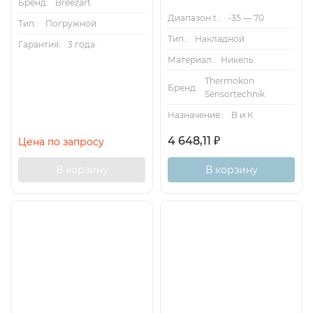
Бренд:
Breezart
Диапазон t.:
-35 — 70
Тип.:
Погружной
Тип.:
Накладной
Гарантия:
3 года.
Материал:
Никель
Thermokon
Бренд:
Sensortechnik
Назначение.:
В и К
4 648,11
₽
Цена по запросу
В корзину
В корзину