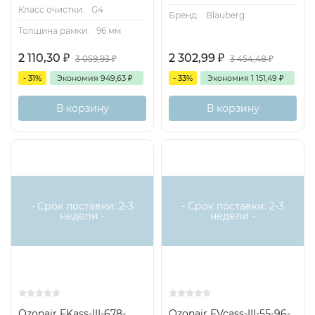
Класс очистки:
G4
Бренд:
Blauberg
Толщина рамки:
96 мм
2 110,30
₽
2 302,99
₽
3 059,93
₽
3 454,48
₽
- 31%
Экономия
949,63
₽
- 33%
Экономия
1 151,49
₽
В корзину
В корзину
- Срок поставки: 2-3
- Срок поставки: 2-3
недели -
недели -
Ozonair FKass-III-678-
Ozonair FVcass-III-55-96-