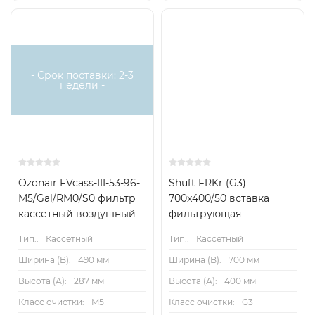
- Срок поставки: 2-3
недели -
Ozonair FVcass-III-53-96-
Shuft FRKr (G3)
M5/Gal/RM0/S0 фильтр
700x400/50 вставка
кассетный воздушный
фильтрующая
Тип.:
Кассетный
Тип.:
Кассетный
Ширина (B):
490 мм
Ширина (B):
700 мм
Высота (А):
287 мм
Высота (А):
400 мм
Класс очистки:
M5
Класс очистки:
G3