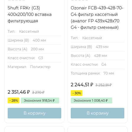
Shuft FRKr (G3)
Ozonair FCB-439-428-70-
400х200/100 вставка
G4 фильтр кассетный
фильтрующая
(аналог FP 439х428х70
G4 - фильтр сменный)
Тип.:
Кассетный
Тип.:
Кассетный
Ширина (B):
400 мм
Ширина (B):
439 мм
Высота (А):
200 мм
Высота (А):
428 мм
Класс очистки:
G3
Класс очистки:
G4
Материал:
Полиэстер
Толщина рамки:
70 мм
2 244,51
₽
3 252,91
₽
2 351,46
₽
3 270
₽
- 30%
- 28%
Экономия
918,54
₽
Экономия
1 008,40
₽
В корзину
В корзину