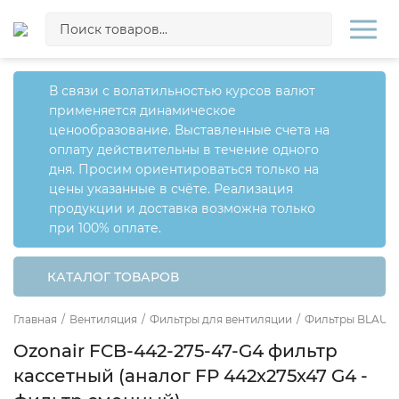
В связи с волатильностью курсов валют
применяется динамическое
ценообразование. Выставленные счета на
оплату действительны в течение одного
дня. Просим ориентироваться только на
цены указанные в счёте. Реализация
продукции и доставка возможна только
при 100% оплате.
КАТАЛОГ ТОВАРОВ
Главная
/
Вентиляция
/
Фильтры для вентиляции
/
Фильтры BLAUB
Ozonair FCB-442-275-47-G4 фильтр
кассетный (аналог FP 442х275х47 G4 -