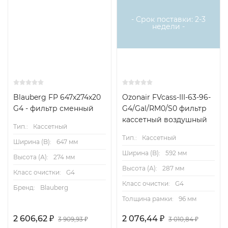
- Срок поставки: 2-3
недели -
Blauberg FP 647х274х20
Ozonair FVcass-III-63-96-
G4 - фильтр сменный
G4/Gal/RM0/S0 фильтр
кассетный воздушный
Тип.:
Кассетный
Тип.:
Кассетный
Ширина (B):
647 мм
Ширина (B):
592 мм
Высота (А):
274 мм
Высота (А):
287 мм
Класс очистки:
G4
Класс очистки:
G4
Бренд:
Blauberg
Толщина рамки:
96 мм
2 606,62
₽
2 076,44
₽
3 909,93
₽
3 010,84
₽