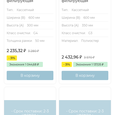
фильтрующая
фильтрующая
Тип.:
Кассетный
Тип.:
Кассетный
Ширина (B):
600 мм
Ширина (B):
600 мм
Высота (А):
300 мм
Высота (А):
350 мм
Класс очистки:
G4
Класс очистки:
G3
Толщина рамки:
50 мм
Материал:
Полиэстер
2 235,32
₽
3 280
₽
2 432,96
₽
3 570
₽
- 31%
Экономия
1 044,68
₽
- 31%
Экономия
1 137,05
₽
В корзину
В корзину
- Срок поставки: 2-3
- Срок поставки: 2-3
недели -
недели -