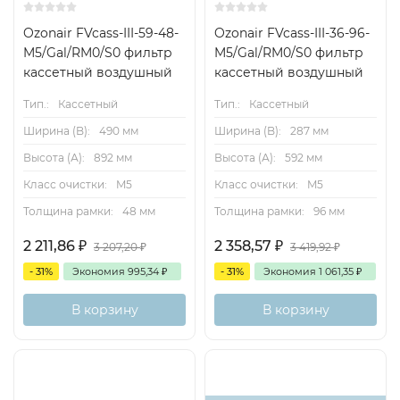
Ozonair FVcass-III-59-48-
Ozonair FVcass-III-36-96-
M5/Gal/RM0/S0 фильтр
M5/Gal/RM0/S0 фильтр
кассетный воздушный
кассетный воздушный
Тип.:
Кассетный
Тип.:
Кассетный
Ширина (B):
490 мм
Ширина (B):
287 мм
Высота (А):
892 мм
Высота (А):
592 мм
Класс очистки:
M5
Класс очистки:
M5
Толщина рамки:
48 мм
Толщина рамки:
96 мм
2 211,86
₽
2 358,57
₽
3 207,20
₽
3 419,92
₽
- 31%
Экономия
995,34
₽
- 31%
Экономия
1 061,35
₽
В корзину
В корзину