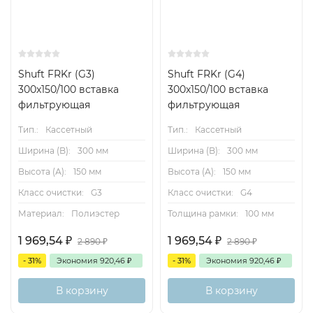
Shuft FRKr (G3)
Shuft FRKr (G4)
300x150/100 вставка
300x150/100 вставка
фильтрующая
фильтрующая
Тип.:
Кассетный
Тип.:
Кассетный
Ширина (B):
300 мм
Ширина (B):
300 мм
Высота (А):
150 мм
Высота (А):
150 мм
Класс очистки:
G3
Класс очистки:
G4
Материал:
Полиэстер
Толщина рамки:
100 мм
1 969,54
₽
1 969,54
₽
2 890
₽
2 890
₽
- 31%
Экономия
920,46
₽
- 31%
Экономия
920,46
₽
В корзину
В корзину