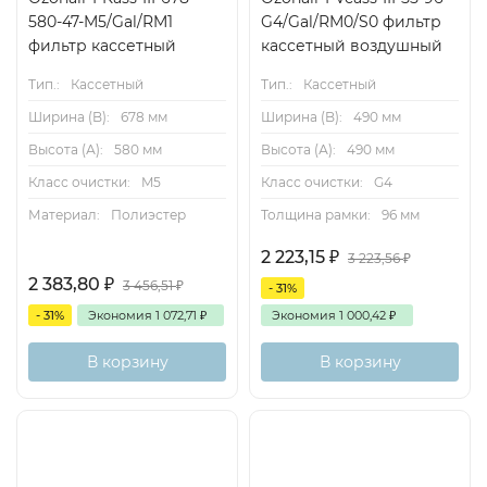
580-47-M5/Gal/RM1
G4/Gal/RM0/S0 фильтр
фильтр кассетный
кассетный воздушный
Тип.:
Кассетный
Тип.:
Кассетный
Ширина (B):
678 мм
Ширина (B):
490 мм
Высота (А):
580 мм
Высота (А):
490 мм
Класс очистки:
M5
Класс очистки:
G4
Материал:
Полиэстер
Толщина рамки:
96 мм
2 223,15
₽
3 223,56
₽
2 383,80
₽
3 456,51
₽
- 31%
- 31%
Экономия
1 072,71
₽
Экономия
1 000,42
₽
В корзину
В корзину