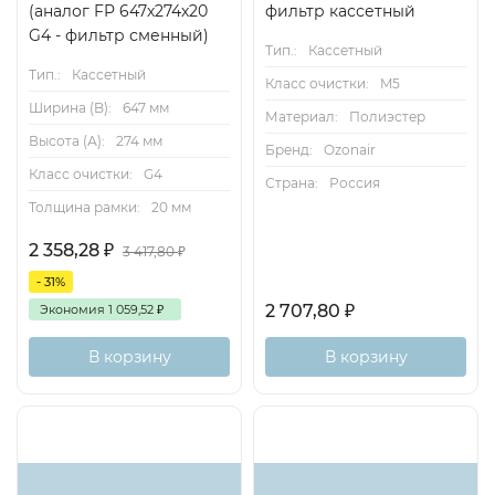
(аналог FP 647х274х20
фильтр кассетный
G4 - фильтр сменный)
Тип.:
Кассетный
Тип.:
Кассетный
Класс очистки:
M5
Ширина (B):
647 мм
Материал:
Полиэстер
Высота (А):
274 мм
Бренд:
Ozonair
Класс очистки:
G4
Страна:
Россия
Толщина рамки:
20 мм
2 358,28
₽
3 417,80
₽
- 31%
2 707,80
₽
Экономия
1 059,52
₽
В корзину
В корзину