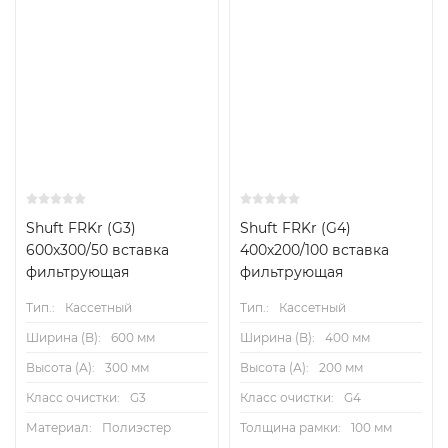
Shuft FRKr (G3)
Shuft FRKr (G4)
600x300/50 вставка
400х200/100 вставка
фильтрующая
фильтрующая
Тип.:
Кассетный
Тип.:
Кассетный
Ширина (B):
600 мм
Ширина (B):
400 мм
Высота (А):
300 мм
Высота (А):
200 мм
Класс очистки:
G3
Класс очистки:
G4
Материал:
Полиэстер
Толщина рамки:
100 мм