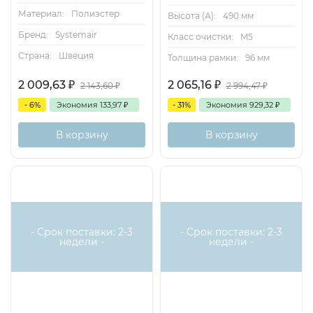
Материал:
Полиэстер
Высота (А):
490 мм
Бренд:
Systemair
Класс очистки:
M5
Страна:
Швеция
Толщина рамки:
96 мм
2 009,63
₽
2 065,16
₽
2 143,60
₽
2 994,47
₽
- 6%
Экономия
133,97
₽
- 31%
Экономия
929,32
₽
В корзину
В корзину
- Срок поставки: 2-3
- Срок поставки: 2-3
недели -
недели -