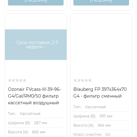
В корзину
В корзину
- Срок поставки: 2-3
недели -
Ozonair FVcass-III-39-96-
Blauberg FP 397х364х70
G4/Gal/RM0/S0 фильтр
G4 - фильтр сменный
кассетный воздушный
Тип.:
Кассетный
Тип.:
Кассетный
Ширина (B):
397 мм
Ширина (B):
287 мм
Высота (А):
364 мм
Высота (А):
892 мм
Класс очистки:
G4