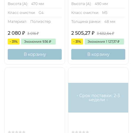
Высота (А):
470 мм
Высота (А):
490 мм
Класс очистки:
G4
Класс очистки:
M5
Материал:
Полиэстер
Толщина рамки:
48 мм
2 080
₽
2 505,27
₽
3 016
₽
3 632,64
₽
- 31%
Экономия
936
₽
- 31%
Экономия
1 127,37
₽
В корзину
В корзину
- Срок поставки: 2-3
недели -