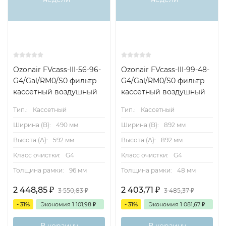
Ozonair FVcass-III-56-96-
Ozonair FVcass-III-99-48-
G4/Gal/RM0/S0 фильтр
G4/Gal/RM0/S0 фильтр
кассетный воздушный
кассетный воздушный
Тип.:
Кассетный
Тип.:
Кассетный
Ширина (B):
490 мм
Ширина (B):
892 мм
Высота (А):
592 мм
Высота (А):
892 мм
Класс очистки:
G4
Класс очистки:
G4
Толщина рамки:
96 мм
Толщина рамки:
48 мм
2 448,85
₽
2 403,71
₽
3 550,83
₽
3 485,37
₽
- 31%
Экономия
1 101,98
₽
- 31%
Экономия
1 081,67
₽