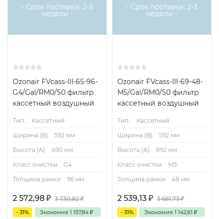
- Срок поставки: 2-3
- Срок поставки: 2-3
недели -
недели -
Ozonair FVcass-III-65-96-
Ozonair FVcass-III-69-48-
G4/Gal/RM0/S0 фильтр
M5/Gal/RM0/S0 фильтр
кассетный воздушный
кассетный воздушный
Тип.:
Кассетный
Тип.:
Кассетный
Ширина (B):
592 мм
Ширина (B):
592 мм
Высота (А):
490 мм
Высота (А):
892 мм
Класс очистки:
G4
Класс очистки:
M5
Толщина рамки:
96 мм
Толщина рамки:
48 мм
2 572,98
₽
2 539,13
₽
3 730,82
₽
3 681,73
₽
- 31%
Экономия
1 157,84
₽
- 31%
Экономия
1 142,61
₽