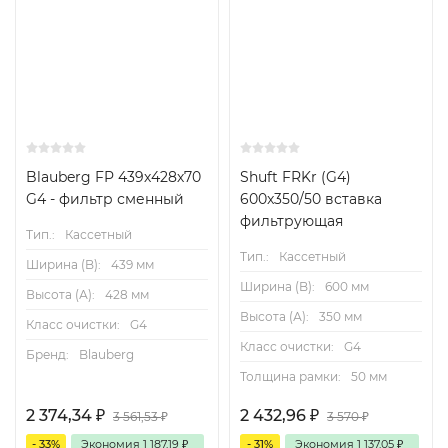
Blauberg FP 439х428х70
Shuft FRKr (G4)
G4 - фильтр сменный
600x350/50 вставка
фильтрующая
Тип.:
Кассетный
Тип.:
Кассетный
Ширина (B):
439 мм
Ширина (B):
600 мм
Высота (А):
428 мм
Высота (А):
350 мм
Класс очистки:
G4
Класс очистки:
G4
Бренд:
Blauberg
Толщина рамки:
50 мм
2 374,34
₽
2 432,96
₽
3 561,53
₽
3 570
₽
- 33%
Экономия
1 187,19
₽
- 31%
Экономия
1 137,05
₽