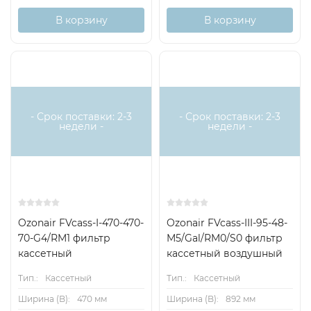
В корзину
В корзину
- Срок поставки: 2-3
- Срок поставки: 2-3
недели -
недели -
Ozonair FVcass-I-470-470-
Ozonair FVcass-III-95-48-
70-G4/RM1 фильтр
M5/Gal/RM0/S0 фильтр
кассетный
кассетный воздушный
Тип.:
Кассетный
Тип.:
Кассетный
Ширина (B):
470 мм
Ширина (B):
892 мм