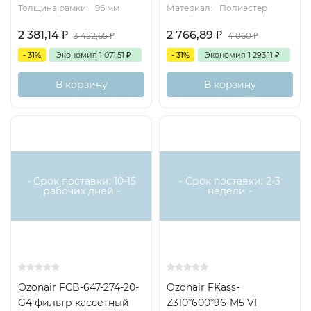
Толщина рамки:
96 мм
Материал:
Полиэстер
2 381,14
₽
2 766,89
₽
3 452,65
₽
4 060
₽
- 31%
Экономия
1 071,51
₽
- 31%
Экономия
1 293,11
₽
В корзину
В корзину
- Срок поставки: 10-15
- Срок поставки: 2-3
рабочих дней -
недели -
Ozonair FCB-647-274-20-
Ozonair FKass-
G4 фильтр кассетный
Z310*600*96-M5 VI