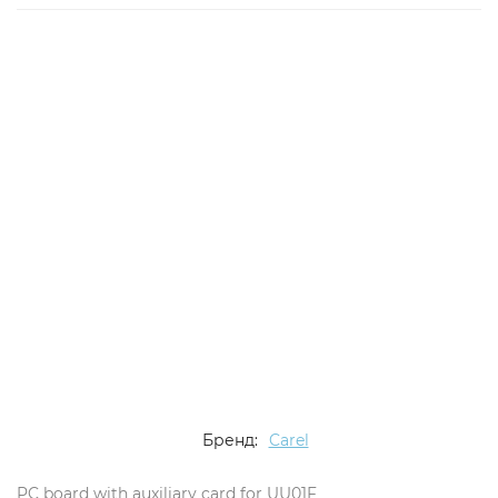
Бренд:
Carel
PC board with auxiliary card for UU01F