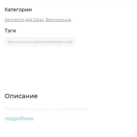
Категории
,
Запчасти для Carel
Вентиляция
Тэги
Запчасти для увлажнителей Carel
Описание
Характеристики
Отзывы (0)
Описание
PC board with auxiliary card for UU01F
подробнее