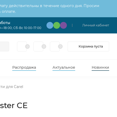
лату действительны в течение одного дня. Просим
 оплате.
аботы
Личный кабинет
—18:00; Сб-Вс 10:00-17:00
Корзина пуста
0
0
0
Распродажа
Актуальное
Новинки
ти для Carel
ster CE