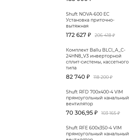
Shuft NOVA-600 EC
Установка приточно-
вытяжная
172 627
₽
206 418
₽
Комплект Ballu BLCI_A_C-
24HN8_V3 инверторной
сплит-системы, кассетного
типа
82 740
₽
118 200
₽
Shuft RFD 700x400-4 VIM
прямоугольный канальный
вентилятор
70 306,95
₽
103 165
₽
Shuft RFE 600x350-4 VIM
прямоугольный канальный
вентилятор