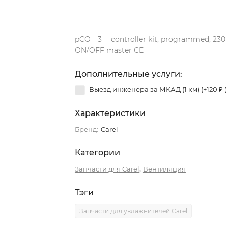
pCO__3__ controller kit, programmed, 230 
ON/OFF master CE
Дополнительные услуги:
Выезд инженера за МКАД (1 км) (+
120
₽
)
Характеристики
Бренд:
Carel
Категории
,
Запчасти для Carel
Вентиляция
Тэги
Запчасти для увлажнителей Carel