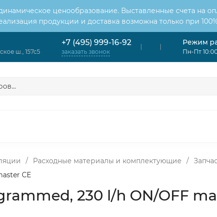
 динамическое ценообразование. Выставленные счета на оп
Реализация продукции и доставка возможна только при 100%
Режим р
+7 (495) 999-16-92
кое ш., 157с5
Пн-Пт 10:00
заказать звонок
ОНДИЦИОНЕРЫ
ВЕНТИЛЯЦИЯ
ОТОПЛЕНИЕ
ЦИЯ
ляции
/
Расходные материалы и комплектующие
/
Запчас
master CE
rogrammed, 230 l/h ON/OFF ma