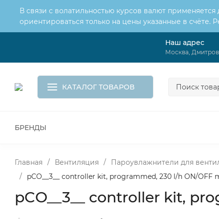
В связи с волатильностью курсов валют применяется
ориентироваться только на цены указанные в счёте. 
Наш адрес
О нас
Услуги
Москва, Дмитровс
Доставка и оплата
Обмен и возврат
Контакты
Корзина
КАТАЛОГ ТОВАРОВ
БРЕНДЫ
ВСЕ ДЛЯ МОНТАЖА И СЕРВИСА
К
ВОДОСНАБЖЕНИЕ
КАНАЛИЗА
Главная
/
Вентиляция
/
Пароувлажнители для венти
/
pCO__3__ controller kit, programmed, 230 l/h ON/OFF 
pCO__3__ controller kit, p