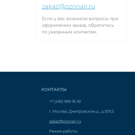
zakaz@ozonair.ru
Если у вас возникли вопросы при
оформлении заказа, обратитесь
по указанным контактам.
КОНТАКТЫ
+7 (495) 999-16-92
г. Москва, Дмитровское ш., д.157с5
zakaz@ozonair.ru
Режим работы: