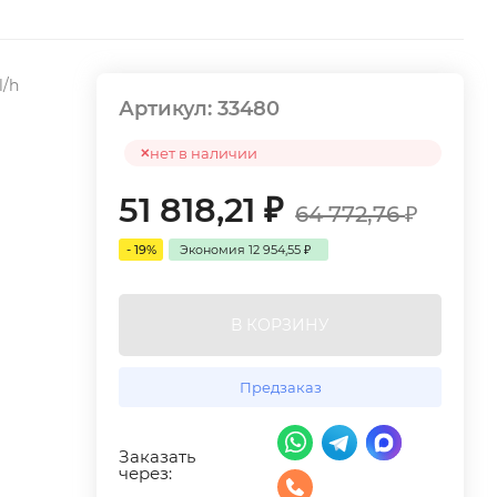
l/h
Артикул:
33480
нет в наличии
51 818,21
₽
64 772,76
₽
- 19%
Экономия
12 954,55
₽
В КОРЗИНУ
Предзаказ
Заказать
через: