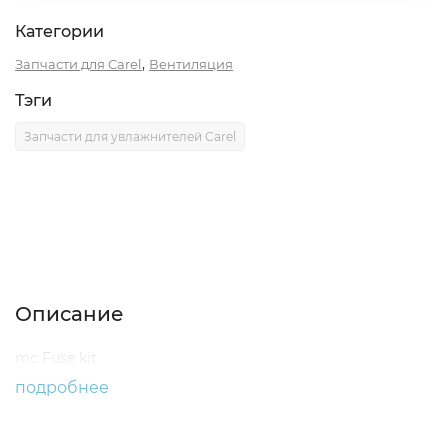
Категории
,
Запчасти для Carel
Вентиляция
Тэги
Запчасти для увлажнителей Carel
Описание
Характеристики
Отзывы (0)
Описание
mc Fuse kit
подробнее