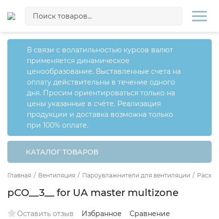
В связи с волатильностью курсов валют
применяется динамическое
ценообразование. Выставленные счета на
оплату действительны в течение одного
дня. Просим ориентироваться только на
цены указанные в счёте. Реализация
продукции и доставка возможна только
при 100% оплате.
КАТАЛОГ ТОВАРОВ
Главная
/
Вентиляция
/
Пароувлажнители для вентиляции
/
Расход
pCO__3__ for UA master multizone
Оставить отзыв
Избранное
Сравнение