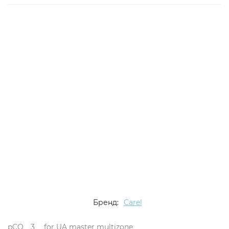
Бренд:
Carel
pCO__3__ for UA master multizone