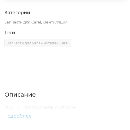
Категории
,
Запчасти для Carel
Вентиляция
Тэги
Запчасти для увлажнителей Carel
Описание
Характеристики
Отзывы (0)
Описание
pCO__3__ for UA master multizone
подробнее