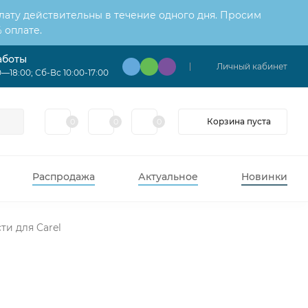
лату действительны в течение одного дня. Просим
 оплате.
аботы
Личный кабинет
—18:00; Сб-Вс 10:00-17:00
Корзина пуста
0
0
0
Распродажа
Актуальное
Новинки
ти для Carel