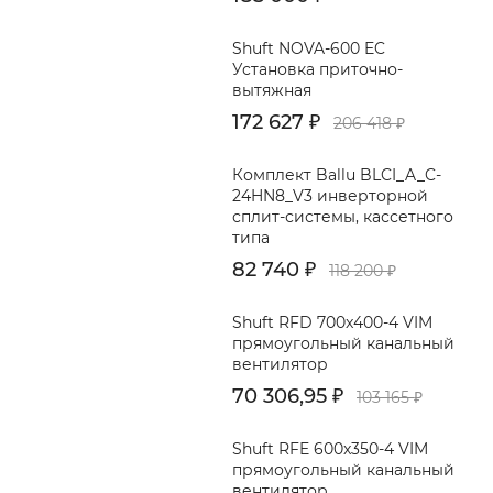
Shuft NOVA-600 EC
Установка приточно-
вытяжная
172 627
₽
206 418
₽
Комплект Ballu BLCI_A_C-
24HN8_V3 инверторной
сплит-системы, кассетного
типа
82 740
₽
118 200
₽
Shuft RFD 700x400-4 VIM
прямоугольный канальный
вентилятор
70 306,95
₽
103 165
₽
Shuft RFE 600x350-4 VIM
прямоугольный канальный
вентилятор