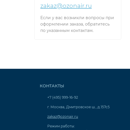
zakaz@ozonair.ru
Если у вас возникли вопросы при
оформлении заказа, обратитесь
по указанным контактам.
КОНТАКТЫ
+7 (495) 999-16-92
г. Москва, Дмитровское ш., д.157с5
zakaz@ozonair.ru
Режим работы: