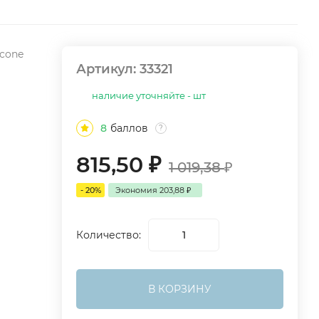
icone
Артикул:
33321
наличие уточняйте - шт
8
баллов
?
815,50
₽
1 019,38
₽
- 20%
Экономия
203,88
₽
Количество:
В КОРЗИНУ