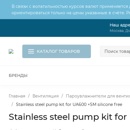
В связи с волатильностью курсов валют применяется
ориентироваться только на цены указанные в счёте. 
Наш адр
О нас
Услуги
Доставка и оплата
Москва, Дм
Обмен и возврат
Контакты
Корзина
КАТАЛОГ ТОВАРОВ
БРЕНДЫ
ВСЕ ДЛЯ МОНТАЖА И СЕРВИСА
К
ВОДОСНАБЖЕНИЕ
КАНАЛИЗА
Главная
/
Вентиляция
/
Пароувлажнители для венти
/
Stainless steel pump kit for UA600 +SM silicone free
Stainless steel pump kit fo