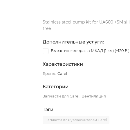
Stainless steel pump kit for UA600 +SM sil
free
Дополнительные услуги:
Выезд инженера за МКАД (1 км) (+
120
₽
)
Характеристики
Бренд:
Carel
Категории
,
Запчасти для Carel
Вентиляция
Тэги
Запчасти для увлажнителей Carel