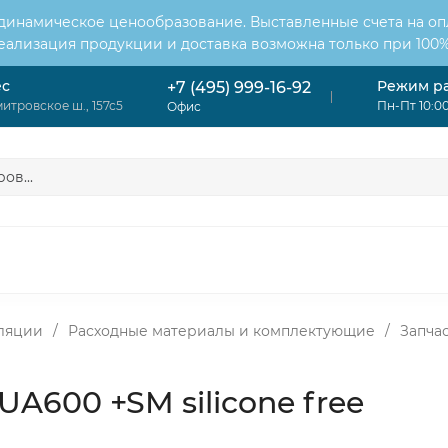
 динамическое ценообразование. Выставленные счета на оп
Реализация продукции и доставка возможна только при 100%
ес
Режим р
+7 (495) 999-16-92
итровское ш., 157с5
Пн-Пт 10:00
Офис
ОНДИЦИОНЕРЫ
ВЕНТИЛЯЦИЯ
ОТОПЛЕНИЕ
ЦИЯ
ляции
/
Расходные материалы и комплектующие
/
Запчас
r UA600 +SM silicone free