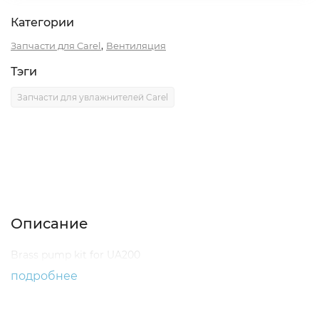
Категории
,
Запчасти для Carel
Вентиляция
Тэги
Запчасти для увлажнителей Carel
Описание
Характеристики
Отзывы (0)
Описание
Brass pump kit for UA200
подробнее