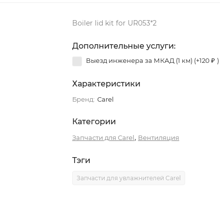
Boiler lid kit for UR053*2
Дополнительные услуги:
Выезд инженера за МКАД (1 км) (+
120
₽
)
Характеристики
Бренд:
Carel
Категории
,
Запчасти для Carel
Вентиляция
Тэги
Запчасти для увлажнителей Carel