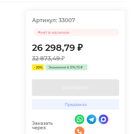
Артикул:
33007
нет в наличии
26 298,79
₽
32 873,49
₽
- 20%
Экономия
6 574,70
₽
В КОРЗИНУ
Предзаказ
Заказать
через: