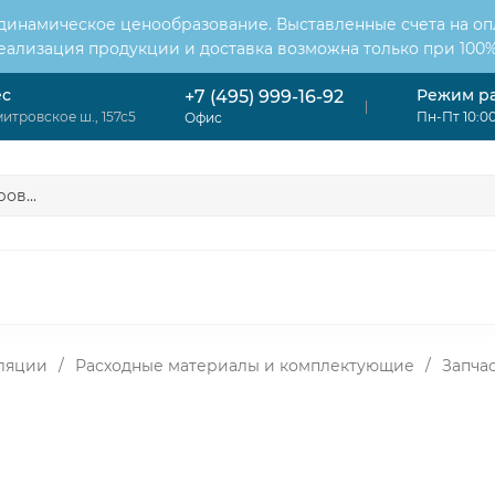
 динамическое ценообразование. Выставленные счета на оп
Реализация продукции и доставка возможна только при 100%
ес
Режим р
+7 (495) 999-16-92
итровское ш., 157с5
Пн-Пт 10:00
Офис
ОНДИЦИОНЕРЫ
ВЕНТИЛЯЦИЯ
ОТОПЛЕНИЕ
ЦИЯ
ляции
/
Расходные материалы и комплектующие
/
Запчас