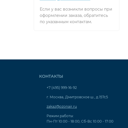
Если у вас возникли вопросы при
оформлении заказа, обратитесь
по указанным контактам.
КОНТАКТЫ
+7 (495) 999-16-92
г. Москва, Дмитровское ш., д.157с5
zakaz@ozonair.ru
Режим работы:
Пн-Пт 10:00 - 18:00; Сб-Вс 10:00 - 17:00