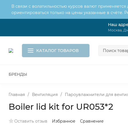
В связи с волатильностью курсов валют применяется
ориентироваться только на цены указанные в счёте. 
Наш адр
О нас
Услуги
Доставка и оплата
Москва, Дм
Обмен и возврат
Контакты
Корзина
КАТАЛОГ ТОВАРОВ
БРЕНДЫ
ВСЕ ДЛЯ МОНТАЖА И СЕРВИСА
К
ВОДОСНАБЖЕНИЕ
КАНАЛИЗА
Главная
/
Вентиляция
/
Пароувлажнители для венти
Boiler lid kit for UR053*2
Оставить отзыв
Избранное
Сравнение