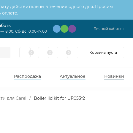
лату действительны в течение одного дня. Просим
 оплате.
аботы
Личный кабинет
—18:00; Сб-Вс 10:00-17:00
Корзина пуста
0
0
0
Распродажа
Актуальное
Новинки
ти для Carel
/
Boiler lid kit for UR053*2