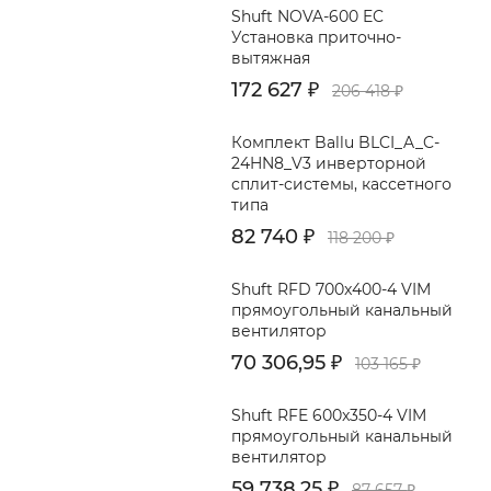
Shuft NOVA-600 EC
Установка приточно-
вытяжная
172 627
₽
206 418
₽
Комплект Ballu BLCI_A_C-
24HN8_V3 инверторной
сплит-системы, кассетного
типа
82 740
₽
118 200
₽
Shuft RFD 700x400-4 VIM
прямоугольный канальный
вентилятор
70 306,95
₽
103 165
₽
Shuft RFE 600x350-4 VIM
прямоугольный канальный
вентилятор
59 738,25
₽
87 657
₽