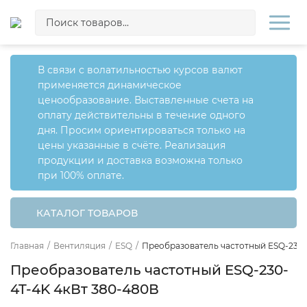
В связи с волатильностью курсов валют
применяется динамическое
ценообразование. Выставленные счета на
оплату действительны в течение одного
дня. Просим ориентироваться только на
цены указанные в счёте. Реализация
продукции и доставка возможна только
при 100% оплате.
КАТАЛОГ ТОВАРОВ
Главная
/
Вентиляция
/
ESQ
/
Преобразователь частотный ESQ-230-
Преобразователь частотный ESQ-230-
4T-4K 4кВт 380-480В