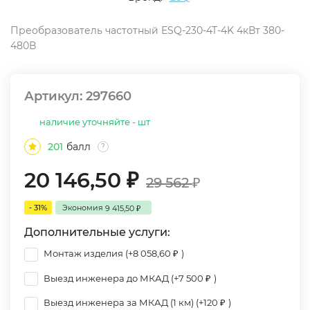
Преобразователь частотный ESQ-230-4T-4K 4кВт 380-
480В
Артикул:
297660
наличие уточняйте - шт
201
балл
?
20 146,50
₽
29 562
₽
- 31%
Экономия
9 415,50
₽
Дополнительные услуги:
Монтаж изделия (+
8 058,60
)
₽
Выезд инженера до МКАД (+
7 500
)
₽
Выезд инженера за МКАД (1 км) (+
120
)
₽