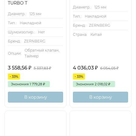
TURBO T
Диаметр.:
125 мм
Диаметр.:
125 мм
Тип.:
Накладной
Тип.:
Накладной
Бренд:
ZERNBERG
Шумоизолир.:
Нет
Страна:
Китай
Бренд:
ZERNBERG
Обратный клапан,
Опции:
Таймер
3 558,56
₽
4 036,03
₽
5 337,83
₽
6 054,05
₽
- 33%
- 33%
Экономия
1 779,28
₽
Экономия
2 018,02
₽
В корзину
В корзину