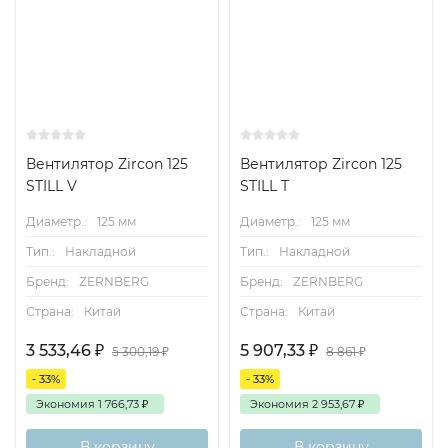
Вентилятор Zircon 125
Вентилятор Zircon 125
STILL V
STILL T
Диаметр.:
125 мм
Диаметр.:
125 мм
Тип.:
Накладной
Тип.:
Накладной
Бренд:
ZERNBERG
Бренд:
ZERNBERG
Страна:
Китай
Страна:
Китай
3 533,46
₽
5 907,33
₽
5 300,19
₽
8 861
₽
- 33%
- 33%
Экономия
1 766,73
₽
Экономия
2 953,67
₽
В корзину
В корзину