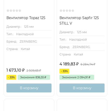
Вентилятор Topaz 125
Вентилятор Sapfir 125
STILL V
Диаметр.:
125 мм
Диаметр.:
125 мм
Тип.:
Накладной
Тип.:
Накладной
Бренд:
ZERNBERG
Бренд:
ZERNBERG
Страна:
Китай
Страна:
Китай
4 189,83
₽
6 284,74
₽
1 673,10
₽
2 509,65
₽
- 33%
- 33%
Экономия
836,55
₽
Экономия
2 094,91
₽
В корзину
В корзину