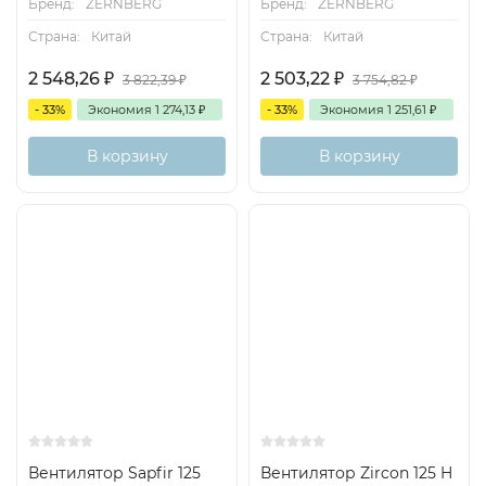
Бренд:
ZERNBERG
Бренд:
ZERNBERG
Страна:
Китай
Страна:
Китай
2 548,26
₽
2 503,22
₽
3 822,39
₽
3 754,82
₽
- 33%
Экономия
1 274,13
₽
- 33%
Экономия
1 251,61
₽
В корзину
В корзину
Вентилятор Sapfir 125
Вентилятор Zircon 125 H