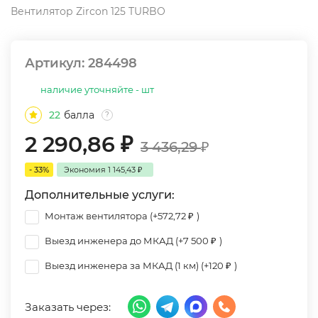
Вентилятор Zircon 125 TURBO
Артикул:
284498
наличие уточняйте - шт
22
балла
?
2 290,86
₽
3 436,29
₽
- 33%
Экономия
1 145,43
₽
Дополнительные услуги:
Монтаж вентилятора (+
572,72
₽
)
Выезд инженера до МКАД (+
7 500
₽
)
Выезд инженера за МКАД (1 км) (+
120
₽
)
Заказать через: