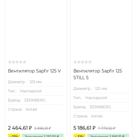
Вентилятор Sapfir 125 V
Вентилятор Sapfir 125
STILL S
Диаметр.:
125 мм
Диаметр.:
125 мм
Тип.:
Накладной
Тип.:
Накладной
Бренд:
ZERNBERG
Бренд:
ZERNBERG
Страна:
Китай
Страна:
Китай
2 464,61
₽
5 186,61
₽
3 696,91
₽
7 779,92
₽
- 33%
Экономия
1 232,30
₽
- 33%
Экономия
2 593,31
₽