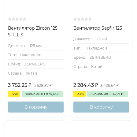
Вентилятор Zircon 125
Вентилятор Sapfir 125
STILL S
Диаметр.:
125 мм
Диаметр.:
125 мм
Тип.:
Накладной
Тип.:
Накладной
Бренд:
ZERNBERG
Бренд:
ZERNBERG
Страна:
Китай
Страна:
Китай
3 752,25
₽
2 284,43
₽
5 628,37
₽
3 426,64
₽
- 33%
Экономия
1 876,12
₽
- 33%
Экономия
1 142,21
₽
В корзину
В корзину