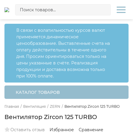
В связи с волатильностью курсов валют
применяется динамическое
ценообразование. Выставленные счета на
оплату действительны в течение одного
дня. Просим ориентироваться только на
цены указанные в счёте. Реализация
продукции и доставка возможна только
при 100% оплате.
КАТАЛОГ ТОВАРОВ
Главная
/
Вентиляция
/
ZERN
/
Вентилятор Zircon 125 TURBO
Вентилятор Zircon 125 TURBO
Оставить отзыв
Избранное
Сравнение