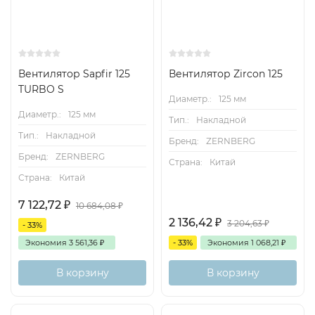
Вентилятор Sapfir 125
Вентилятор Zircon 125
TURBO S
Диаметр.:
125 мм
Диаметр.:
125 мм
Тип.:
Накладной
Тип.:
Накладной
Бренд:
ZERNBERG
Бренд:
ZERNBERG
Страна:
Китай
Страна:
Китай
7 122,72
₽
10 684,08
₽
2 136,42
₽
3 204,63
₽
- 33%
Экономия
3 561,36
₽
- 33%
Экономия
1 068,21
₽
В корзину
В корзину