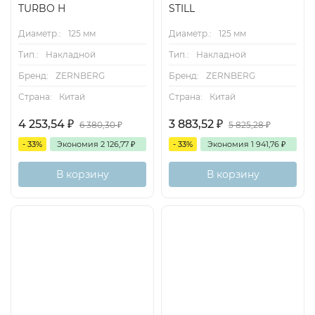
TURBO H
STILL
Диаметр.:
125 мм
Диаметр.:
125 мм
Тип.:
Накладной
Тип.:
Накладной
Бренд:
ZERNBERG
Бренд:
ZERNBERG
Страна:
Китай
Страна:
Китай
4 253,54
₽
3 883,52
₽
6 380,30
₽
5 825,28
₽
- 33%
Экономия
2 126,77
₽
- 33%
Экономия
1 941,76
₽
В корзину
В корзину