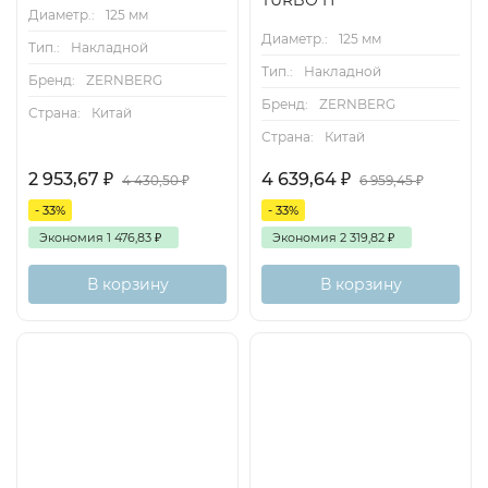
TURBO H
Диаметр.:
125 мм
Диаметр.:
125 мм
Тип.:
Накладной
Тип.:
Накладной
Бренд:
ZERNBERG
Бренд:
ZERNBERG
Страна:
Китай
Страна:
Китай
2 953,67
₽
4 639,64
₽
4 430,50
₽
6 959,45
₽
- 33%
- 33%
Экономия
1 476,83
₽
Экономия
2 319,82
₽
В корзину
В корзину