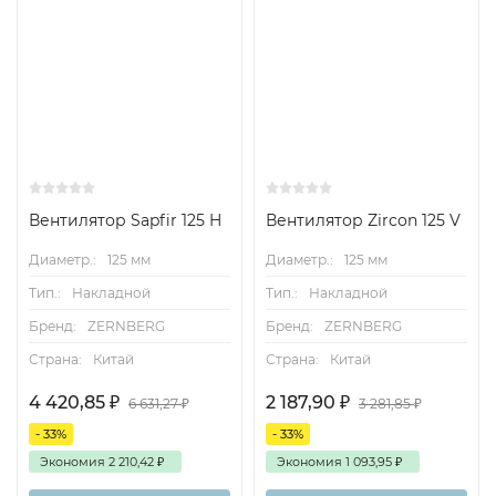
Вентилятор Sapfir 125 H
Вентилятор Zircon 125 V
Диаметр.:
125 мм
Диаметр.:
125 мм
Тип.:
Накладной
Тип.:
Накладной
Бренд:
ZERNBERG
Бренд:
ZERNBERG
Страна:
Китай
Страна:
Китай
4 420,85
₽
2 187,90
₽
6 631,27
₽
3 281,85
₽
- 33%
- 33%
Экономия
2 210,42
₽
Экономия
1 093,95
₽