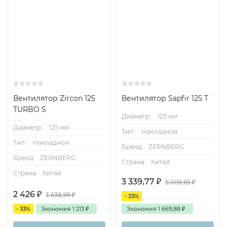
Вентилятор Zircon 125
Вентилятор Sapfir 125 T
TURBO S
Диаметр.:
125 мм
Диаметр.:
125 мм
Тип.:
Накладной
Тип.:
Накладной
Бренд:
ZERNBERG
Бренд:
ZERNBERG
Страна:
Китай
Страна:
Китай
3 339,77
₽
5 009,65
₽
2 426
₽
3 638,99
₽
- 33%
- 33%
Экономия
1 213
₽
Экономия
1 669,88
₽