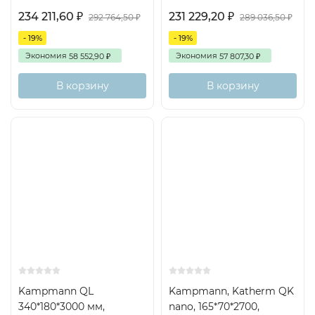
234 211,60
231 229,20
₽
₽
292 764,50
289 036,50
₽
₽
- 19%
- 19%
Экономия
Экономия
58 552,90
57 807,30
₽
₽
В корзину
В корзину
Kampmann QL
Kampmann, Katherm QK
340*180*3000 мм,
nano, 165*70*2700,