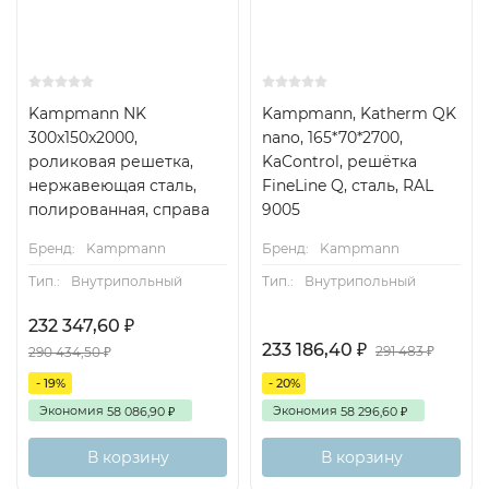
Kampmann NK
Kampmann, Katherm QK
300x150x2000,
nano, 165*70*2700,
роликовая решетка,
KaControl, решётка
нержавеющая сталь,
FineLine Q, сталь, RAL
полированная, справа
9005
Бренд:
Kampmann
Бренд:
Kampmann
Тип.:
Внутрипольный
Тип.:
Внутрипольный
232 347,60
₽
233 186,40
₽
291 483
290 434,50
₽
₽
- 19%
- 20%
Экономия
Экономия
58 086,90
58 296,60
₽
₽
В корзину
В корзину