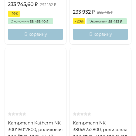
233 745,60
₽
292 182
₽
233 932
₽
292 415
₽
- 19%
Экономия
- 20%
Экономия
58 436,40
58 483
₽
₽
В корзину
В корзину
Kampmann Katherm NK
Kampmann NK
300*150*2600, роликовая
380x92x2800, роликовая