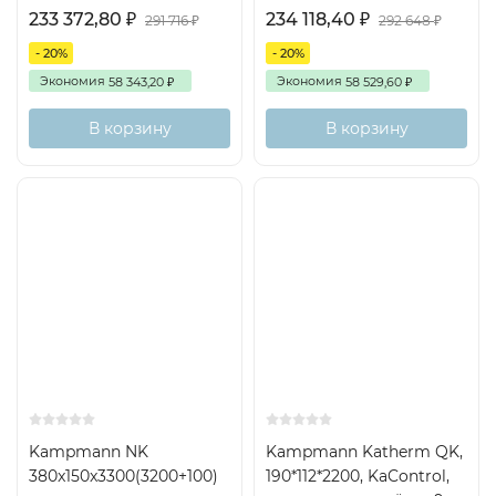
233 372,80
234 118,40
₽
₽
291 716
292 648
₽
₽
- 20%
- 20%
Экономия
Экономия
58 343,20
58 529,60
₽
₽
В корзину
В корзину
Kampmann NK
Kampmann Katherm QK,
380x150x3300(3200+100)
190*112*2200, KaControl,