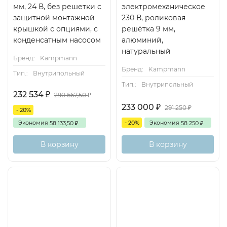
мм, 24 В, без решетки с
электромеханическое
защитной монтажной
230 В, роликовая
крышкой с опциями, с
решётка 9 мм,
конденсатным насосом
алюминий,
натуральный
Бренд:
Kampmann
Бренд:
Kampmann
Тип.:
Внутрипольный
Тип.:
Внутрипольный
232 534
₽
290 667,50
₽
233 000
₽
291 250
₽
- 20%
Экономия
- 20%
Экономия
58 133,50
58 250
₽
₽
В корзину
В корзину