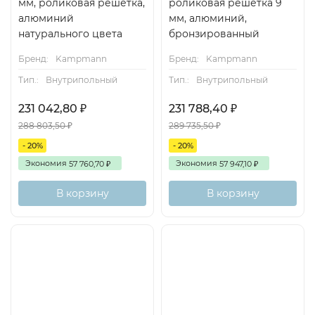
мм, роликовая решетка,
роликовая решётка 9
алюминий
мм, алюминий,
натурального цвета
бронзированный
Бренд:
Kampmann
Бренд:
Kampmann
Тип.:
Внутрипольный
Тип.:
Внутрипольный
231 042,80
231 788,40
₽
₽
288 803,50
289 735,50
₽
₽
- 20%
- 20%
Экономия
Экономия
57 760,70
57 947,10
₽
₽
В корзину
В корзину