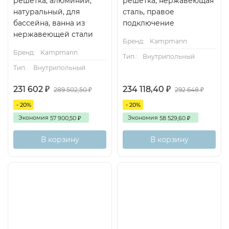
решётка, алюминий,
решетка, нержавеющая
натуральный, для
сталь, правое
бассейна, ванна из
подключение
нержавеющей стали
Бренд:
Kampmann
Бренд:
Kampmann
Тип.:
Внутрипольный
Тип.:
Внутрипольный
231 602
234 118,40
₽
₽
289 502,50
292 648
₽
₽
- 20%
- 20%
Экономия
Экономия
57 900,50
58 529,60
₽
₽
В корзину
В корзину