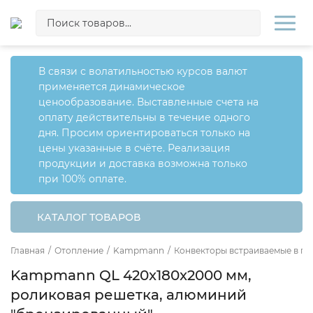
В связи с волатильностью курсов валют
применяется динамическое
ценообразование. Выставленные счета на
оплату действительны в течение одного
дня. Просим ориентироваться только на
цены указанные в счёте. Реализация
продукции и доставка возможна только
при 100% оплате.
КАТАЛОГ ТОВАРОВ
Главная
/
Отопление
/
Kampmann
/
Конвекторы встраиваемые в по
Kampmann QL 420x180x2000 мм,
роликовая решетка, алюминий