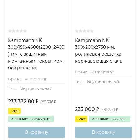
Kampmann NK
Kampmann NK
300x150x4600(2200+2400
300x200x2750 мм,
) мм, с защитным
роликовая решетка,
монтажным покрытием,
нержавеющая сталь
без решетки
Бренд:
Kampmann
Бренд:
Kampmann
Тип.:
Внутрипольный
Тип.:
Внутрипольный
233 372,80
₽
291 716
₽
233 000
₽
291 250
₽
- 20%
Экономия
- 20%
Экономия
58 343,20
58 250
₽
₽
В корзину
В корзину