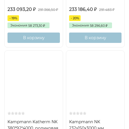
233 093,20
233 186,40
₽
₽
291 366,50
291 483
₽
₽
- 19%
- 20%
Экономия
Экономия
58 273,30
58 296,60
₽
₽
В корзину
В корзину
Kampmann Katherm NK
Kampmann NK
380*92*4000, роликовая
232x150x3000 мм,