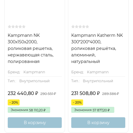
Kampmann NK
Kampmann Katherm NK
300x150x2000,
300*200*4000,
роликовая решетка,
роликовая решётка,
нержавеющая сталь,
алюминий,
полированная
натуральный
Бренд:
Kampmann
Бренд:
Kampmann
Тип.:
Внутрипольный
Тип.:
Внутрипольный
232 440,80
231 508,80
₽
₽
290 551
289 386
₽
₽
- 20%
- 20%
Экономия
Экономия
58 110,20
57 877,20
₽
₽
В корзину
В корзину