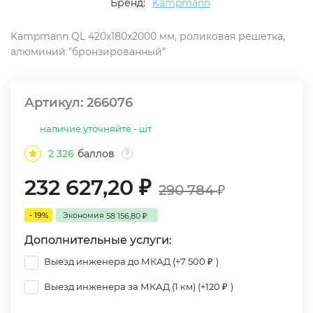
Бренд:
Kampmann
Kampmann QL 420x180x2000 мм, роликовая решетка,
алюминий "бронзированный"
Артикул:
266076
наличие уточняйте - шт
2 326
баллов
?
232 627,20
₽
290 784
₽
- 19%
Экономия
58 156,80
₽
Дополнительные услуги:
Выезд инженера до МКАД (+
7 500
)
₽
Выезд инженера за МКАД (1 км) (+
120
)
₽