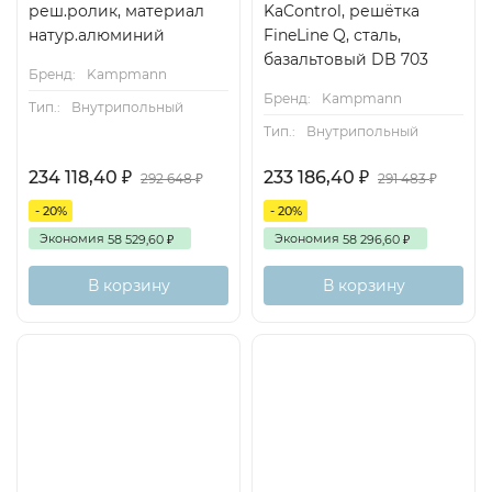
реш.ролик, материал
KaControl, решётка
натур.алюминий
FineLine Q, сталь,
базальтовый DB 703
Бренд:
Kampmann
Бренд:
Kampmann
Тип.:
Внутрипольный
Тип.:
Внутрипольный
234 118,40
233 186,40
₽
₽
292 648
291 483
₽
₽
- 20%
- 20%
Экономия
Экономия
58 529,60
58 296,60
₽
₽
В корзину
В корзину