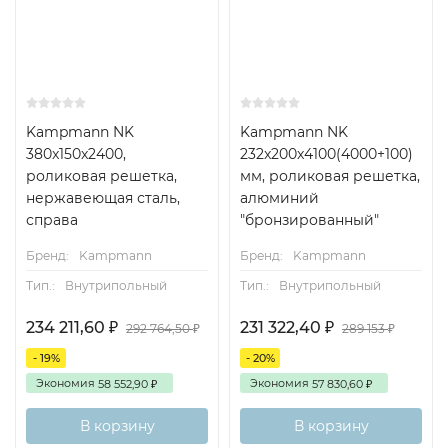
Kampmann NK
Kampmann NK
380x150x2400,
232x200x4100(4000+100)
роликовая решетка,
мм, роликовая решетка,
нержавеющая сталь,
алюминий
справа
"бронзированный"
Бренд:
Kampmann
Бренд:
Kampmann
Тип.:
Внутрипольный
Тип.:
Внутрипольный
234 211,60
231 322,40
₽
₽
292 764,50
289 153
₽
₽
- 19%
- 20%
Экономия
Экономия
58 552,90
57 830,60
₽
₽
В корзину
В корзину