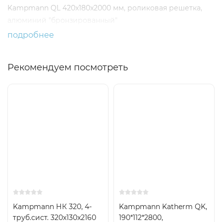
Kampmann QL 420x180x2000 мм, роликовая решетка,
алюминий "бронзированный"
подробнее
Рекомендуем посмотреть
Kampmann НК 320, 4-
Kampmann Katherm QK,
труб.сист. 320x130x2160
190*112*2800,