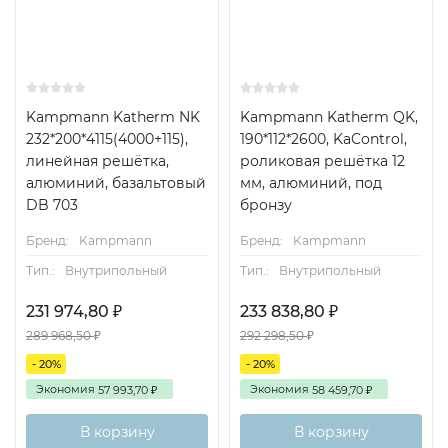
Kampmann Katherm NK
Kampmann Katherm QK,
232*200*4115(4000+115),
190*112*2600, KaControl,
линейная решётка,
роликовая решётка 12
алюминий, базальтовый
мм, алюминий, под
DB 703
бронзу
Бренд:
Kampmann
Бренд:
Kampmann
Тип.:
Внутрипольный
Тип.:
Внутрипольный
231 974,80
233 838,80
₽
₽
289 968,50
292 298,50
₽
₽
- 20%
- 20%
Экономия
Экономия
57 993,70
58 459,70
₽
₽
В корзину
В корзину