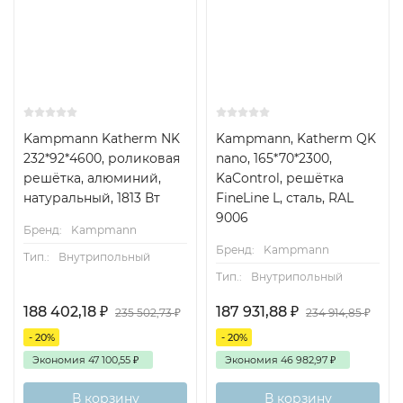
Kampmann Katherm NK
Kampmann, Katherm QK
232*92*4600, роликовая
nano, 165*70*2300,
решётка, алюминий,
KaControl, решётка
натуральный, 1813 Вт
FineLine L, сталь, RAL
9006
Бренд:
Kampmann
Бренд:
Kampmann
Тип.:
Внутрипольный
Тип.:
Внутрипольный
188 402,18
₽
187 931,88
₽
235 502,73
₽
234 914,85
₽
- 20%
- 20%
Экономия
47 100,55
₽
Экономия
46 982,97
₽
В корзину
В корзину