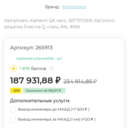
Бренд:
Kampmann
Kampmann, Katherm QK nano, 165*70*2300, KaControl,
решётка FineLine Q, сталь, RAL 9006
Артикул:
265913
наличие уточняйте - шт
1 879
баллов
?
187 931,88
₽
234 914,85
₽
- 20%
Экономия
46 982,97
₽
Дополнительные услуги:
Выезд инженера до МКАД (+
7 500
₽
)
Выезд инженера за МКАД (1 км) (+
120
₽
)