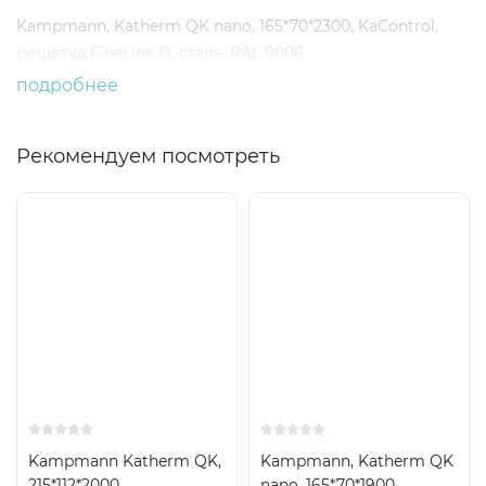
Kampmann, Katherm QK nano, 165*70*2300, KaControl,
решётка FineLine Q, сталь, RAL 9006
подробнее
Рекомендуем посмотреть
Kampmann Katherm QK,
Kampmann, Katherm QK
215*112*2000,
nano, 165*70*1900