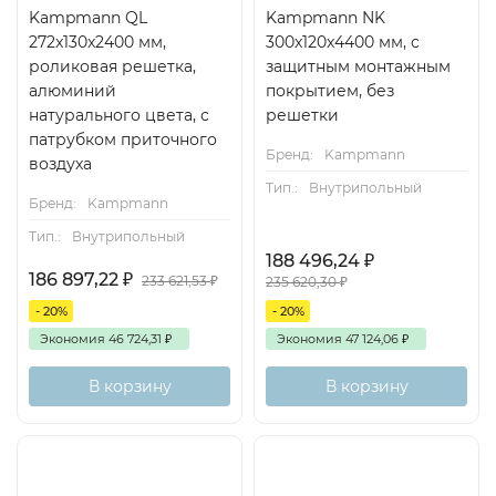
Kampmann QL
Kampmann NK
272x130x2400 мм,
300x120x4400 мм, с
роликовая решетка,
защитным монтажным
алюминий
покрытием, без
натурального цвета, с
решетки
патрубком приточного
Бренд:
Kampmann
воздуха
Тип.:
Внутрипольный
Бренд:
Kampmann
Тип.:
Внутрипольный
188 496,24
₽
186 897,22
₽
233 621,53
₽
235 620,30
₽
- 20%
- 20%
Экономия
46 724,31
₽
Экономия
47 124,06
₽
В корзину
В корзину