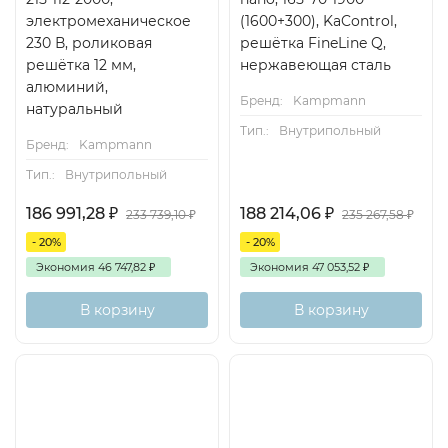
электромеханическое
(1600+300), KaControl,
230 В, роликовая
решётка FineLine Q,
решётка 12 мм,
нержавеющая сталь
алюминий,
Бренд:
Kampmann
натуральный
Тип.:
Внутрипольный
Бренд:
Kampmann
Тип.:
Внутрипольный
186 991,28
₽
188 214,06
₽
233 739,10
₽
235 267,58
₽
- 20%
- 20%
Экономия
46 747,82
₽
Экономия
47 053,52
₽
В корзину
В корзину