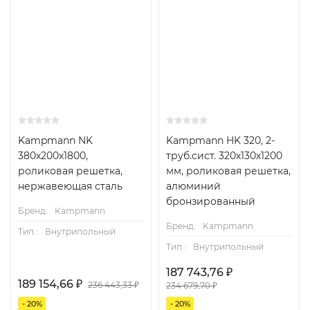
Kampmann NK
Kampmann HK 320, 2-
380x200x1800,
труб.сист. 320х130х1200
роликовая решетка,
мм, роликовая решетка,
нержавеющая сталь
алюминий
бронзированный
Бренд:
Kampmann
Бренд:
Kampmann
Тип.:
Внутрипольный
Тип.:
Внутрипольный
187 743,76
₽
189 154,66
₽
236 443,33
₽
234 679,70
₽
- 20%
- 20%