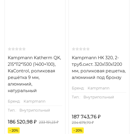
Kampmann Katherm QK,
Kampmann HK 320, 2-
215*112*1500 (1400+100),
труб.сист. 320х130х1200
KaControl, роликовая
мм, роликовая решетка,
решётка 9 мм,
алюминий под бронзу
алюминий,
Бренд:
Kampmann
натуральный
Тип.:
Внутрипольный
Бренд:
Kampmann
Тип.:
Внутрипольный
187 743,76
₽
186 520,98
₽
233 151,23
₽
234 679,70
₽
- 20%
- 20%