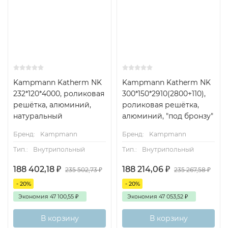
Kampmann Katherm NK
Kampmann Katherm NK
232*120*4000, роликовая
300*150*2910(2800+110),
решётка, алюминий,
роликовая решётка,
натуральный
алюминий, "под бронзу"
Бренд:
Kampmann
Бренд:
Kampmann
Тип.:
Внутрипольный
Тип.:
Внутрипольный
188 402,18
₽
188 214,06
₽
235 502,73
₽
235 267,58
₽
- 20%
- 20%
Экономия
47 100,55
₽
Экономия
47 053,52
₽
В корзину
В корзину