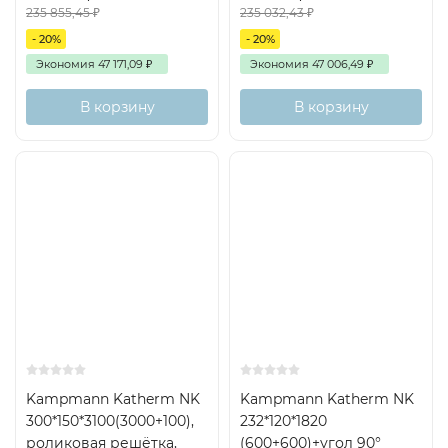
235 855,45
₽
235 032,43
₽
- 20%
- 20%
Экономия
47 171,09
₽
Экономия
47 006,49
₽
В корзину
В корзину
Kampmann Katherm NK
Kampmann Katherm NK
300*150*3100(3000+100),
232*120*1820
роликовая решётка,
(600+600)+угол 90°