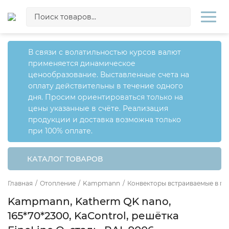
В связи с волатильностью курсов валют
применяется динамическое
ценообразование. Выставленные счета на
оплату действительны в течение одного
дня. Просим ориентироваться только на
цены указанные в счёте. Реализация
продукции и доставка возможна только
при 100% оплате.
КАТАЛОГ ТОВАРОВ
Главная
/
Отопление
/
Kampmann
/
Конвекторы встраиваемые в по
Kampmann, Katherm QK nano,
165*70*2300, KaControl, решётка