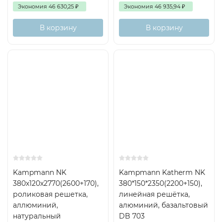
Экономия
46 630,25
₽
Экономия
46 935,94
₽
В корзину
В корзину
Kampmann NK
Kampmann Katherm NK
380x120x2770(2600+170),
380*150*2350(2200+150),
роликовая решетка,
линейная решётка,
аллюминий,
алюминий, базальтовый
натуральный
DB 703