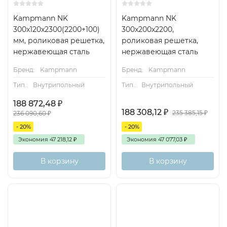
Kampmann NK
Kampmann NK
300x120x2300(2200+100)
300x200x2200,
мм, роликовая решетка,
роликовая решетка,
нержавеющая сталь
нержавеющая сталь
Бренд:
Kampmann
Бренд:
Kampmann
Тип.:
Внутрипольный
Тип.:
Внутрипольный
188 872,48
₽
188 308,12
₽
235 385,15
₽
236 090,60
₽
- 20%
- 20%
Экономия
47 218,12
₽
Экономия
47 077,03
₽
В корзину
В корзину