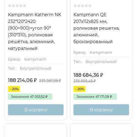
Kampmann Katherm NK
Kampmann QE
232*120*2420
207x112x825 мм,
(900+900)+угол 90°
роликовая решетка,
(310*310), роликовая
алюминий,
решётка, алюминий,
бронзированный
натуральный
Бренд:
Kampmann
Бренд:
Kampmann
Тип.:
Внутрипольный
Тип.:
Внутрипольный
188 684,36
₽
188 214,06
₽
235 267,58
₽
235 855,45
₽
- 20%
- 20%
Экономия
47 053,52
₽
Экономия
47 171,09
₽
В корзину
В корзину