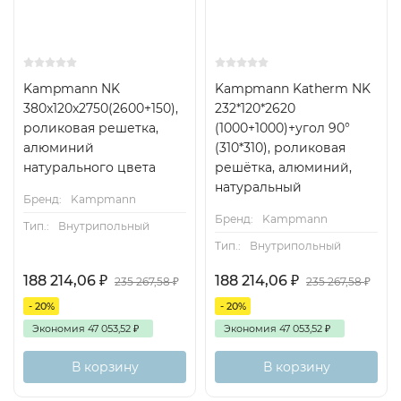
Kampmann NK
Kampmann Katherm NK
380x120x2750(2600+150),
232*120*2620
роликовая решетка,
(1000+1000)+угол 90°
алюминий
(310*310), роликовая
натурального цвета
решётка, алюминий,
натуральный
Бренд:
Kampmann
Бренд:
Kampmann
Тип.:
Внутрипольный
Тип.:
Внутрипольный
188 214,06
₽
188 214,06
₽
235 267,58
₽
235 267,58
₽
- 20%
- 20%
Экономия
47 053,52
₽
Экономия
47 053,52
₽
В корзину
В корзину