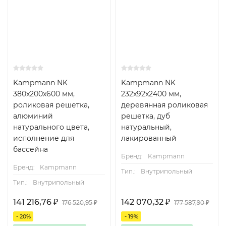
Kampmann NK
Kampmann NK
380x200x600 мм,
232x92x2400 мм,
роликовая решетка,
деревянная роликовая
алюминий
решетка, дуб
натурального цвета,
натуральный,
исполнение для
лакированный
бассейна
Бренд:
Kampmann
Бренд:
Kampmann
Тип.:
Внутрипольный
Тип.:
Внутрипольный
141 216,76
₽
142 070,32
₽
176 520,95
₽
177 587,90
₽
- 20%
- 19%