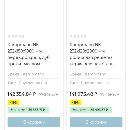
Kampmann NK
Kampmann NK
232x150x1800 мм,
232x120x2000 мм,
дерев.рол.реш, дуб
роликовая решетка,
пропит.маслом
нержавеющая сталь
Бренд:
Kampmann
Бренд:
Kampmann
Тип.:
Внутрипольный
Тип.:
Внутрипольный
142 354,84
₽
141 975,48
₽
177 943,55
₽
177 469,35
₽
- 19%
- 19%
Экономия
35 588,71
₽
Экономия
35 493,87
₽
В корзину
В корзину