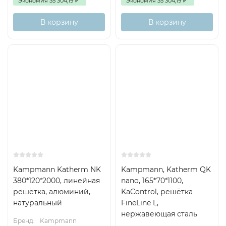
Экономия
35 304,19
₽
Экономия
35 304,19
₽
В корзину
В корзину
Kampmann Katherm NK
Kampmann, Katherm QK
380*120*2000, линейная
nano, 165*70*1100,
решётка, алюминий,
KaControl, решётка
натуральный
FineLine L,
нержавеющая сталь
Бренд:
Kampmann