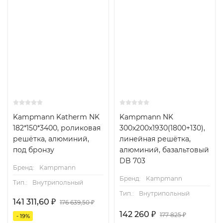
Kampmann Katherm NK
Kampmann NK
182*150*3400, роликовая
300x200x1930(1800+130),
решётка, алюминий,
линейная решётка,
под бронзу
алюминий, базальтовый
DB 703
Бренд:
Kampmann
Бренд:
Kampmann
Тип.:
Внутрипольный
Тип.:
Внутрипольный
141 311,60
₽
176 639,50
₽
142 260
₽
177 825
₽
- 19%