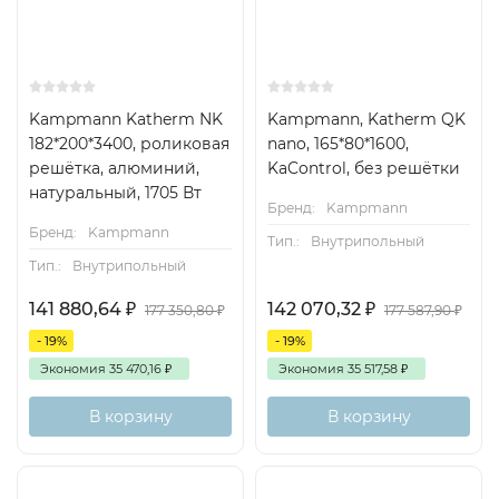
Kampmann Katherm NK
Kampmann, Katherm QK
182*200*3400, роликовая
nano, 165*80*1600,
решётка, алюминий,
KaControl, без решётки
натуральный, 1705 Вт
Бренд:
Kampmann
Бренд:
Kampmann
Тип.:
Внутрипольный
Тип.:
Внутрипольный
141 880,64
₽
142 070,32
₽
177 350,80
₽
177 587,90
₽
- 19%
- 19%
Экономия
35 470,16
₽
Экономия
35 517,58
₽
В корзину
В корзину