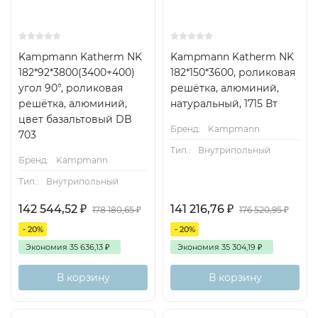
Kampmann Katherm NK
Kampmann Katherm NK
182*92*3800(3400+400)
182*150*3600, роликовая
угол 90°, роликовая
решётка, алюминий,
решётка, алюминий,
натуральный, 1715 Вт
цвет базальтовый DB
Бренд:
Kampmann
703
Тип.:
Внутрипольный
Бренд:
Kampmann
Тип.:
Внутрипольный
142 544,52
₽
141 216,76
₽
178 180,65
₽
176 520,95
₽
- 20%
- 20%
Экономия
35 636,13
₽
Экономия
35 304,19
₽
В корзину
В корзину