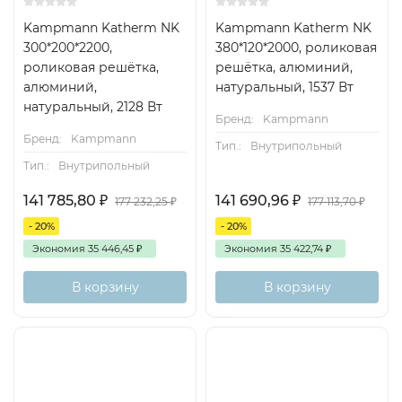
Kampmann Katherm NK
Kampmann Katherm NK
300*200*2200,
380*120*2000, роликовая
роликовая решётка,
решётка, алюминий,
алюминий,
натуральный, 1537 Вт
натуральный, 2128 Вт
Бренд:
Kampmann
Бренд:
Kampmann
Тип.:
Внутрипольный
Тип.:
Внутрипольный
141 785,80
₽
141 690,96
₽
177 232,25
₽
177 113,70
₽
- 20%
- 20%
Экономия
35 446,45
₽
Экономия
35 422,74
₽
В корзину
В корзину