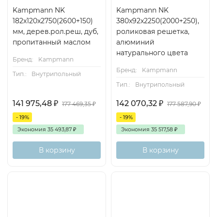
Kampmann NK
Kampmann NK
182x120x2750(2600+150)
380x92x2250(2000+250),
мм, дерев.рол.реш, дуб,
роликовая решетка,
пропитанный маслом
алюминий
натурального цвета
Бренд:
Kampmann
Бренд:
Kampmann
Тип.:
Внутрипольный
Тип.:
Внутрипольный
141 975,48
₽
142 070,32
₽
177 469,35
₽
177 587,90
₽
- 19%
- 19%
Экономия
35 493,87
₽
Экономия
35 517,58
₽
В корзину
В корзину