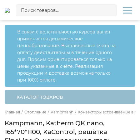
В связи с волатильностью курсов валют
применяется динамическое
ценообразование. Выставленные счета на
оплату действительны в течение одного
дня. Просим ориентироваться только на
цены указанные в счёте. Реализация
продукции и доставка возможна только
при 100% оплате.
КАТАЛОГ ТОВАРОВ
Главная
/
Отопление
/
Kampmann
/
Конвекторы встраиваемые в по
Kampmann, Katherm QK nano,
165*70*1100, KaControl, решётка