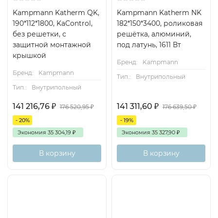
Kampmann Katherm QK,
Kampmann Katherm NK
190*112*1800, KaControl,
182*150*3400, роликовая
без решетки, с
решётка, алюминий,
защитной монтажной
под латунь, 1611 Вт
крышкой
Бренд:
Kampmann
Бренд:
Kampmann
Тип.:
Внутрипольный
Тип.:
Внутрипольный
141 216,76
₽
141 311,60
₽
176 520,95
₽
176 639,50
₽
- 20%
- 19%
Экономия
35 304,19
₽
Экономия
35 327,90
₽
В корзину
В корзину