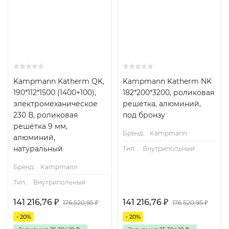
Kampmann Katherm QK,
Kampmann Katherm NK
190*112*1500 (1400+100),
182*200*3200, роликовая
электромеханическое
решётка, алюминий,
230 В, роликовая
под бронзу
решётка 9 мм,
Бренд:
Kampmann
алюминий,
натуральный
Тип.:
Внутрипольный
Бренд:
Kampmann
Тип.:
Внутрипольный
141 216,76
₽
141 216,76
₽
176 520,95
₽
176 520,95
₽
- 20%
- 20%