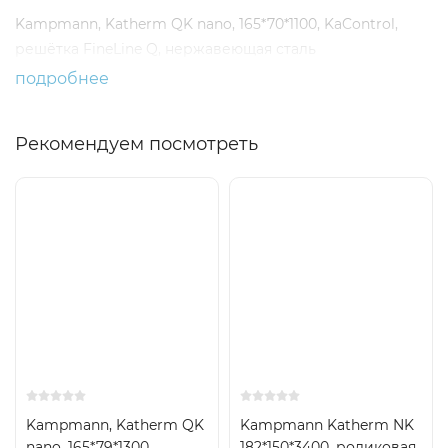
Kampmann, Katherm QK nano, 165*70*1100, KaControl,
решётка FineLine Q, нержавеющая сталь
подробнее
Рекомендуем посмотреть
Kampmann, Katherm QK
Kampmann Katherm NK
nano, 165*79*1300
182*150*3400, роликовая