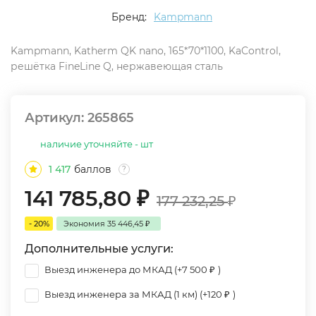
Бренд:
Kampmann
Kampmann, Katherm QK nano, 165*70*1100, KaControl,
решётка FineLine Q, нержавеющая сталь
Артикул:
265865
наличие уточняйте - шт
1 417
баллов
?
141 785,80
₽
177 232,25
₽
- 20%
Экономия
35 446,45
₽
Дополнительные услуги:
Выезд инженера до МКАД (+
7 500
₽
)
Выезд инженера за МКАД (1 км) (+
120
₽
)