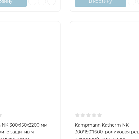
рзину
В корзину
NK 300x150x2200 мм,
Kampmann Katherm NK
ки, с защитным
300*150*1600, роликовая ре
м покрытием
алюминий, под латунь