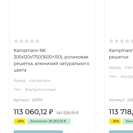
Kampmann NK
Kampmann 
300x120x1750(1600+150), роликовая
решетки
решетка, алюминий натурального
Бренд:
Kam
цвета
Тип.:
Внутр
Бренд:
Kampmann
Тип.:
Внутрипольный
Артикул:
263119
Артикул:
26
113 060,12
₽
113 71
141 325,15
₽
- 20%
Экономия
28 265,03
₽
- 20%
Эко