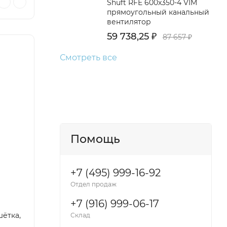
Shuft RFE 600x350-4 VIM
прямоугольный канальный
вентилятор
59 738,25
₽
87 657
₽
Смотреть все
Помощь
+7 (495) 999-16-92
Отдел продаж
+7 (916) 999-06-17
шётка,
Склад