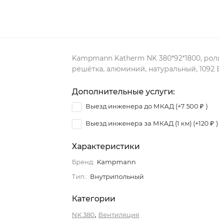
Kampmann Katherm NK 380*92*1800, рол
решётка, алюминий, натуральный, 1092 
Дополнительные услуги:
Выезд инженера до МКАД (+
7 500
₽
)
Выезд инженера за МКАД (1 км) (+
120
₽
)
Характеристики
Бренд:
Kampmann
Тип.:
Внутрипольный
Категории
,
NK 380
Вентиляция