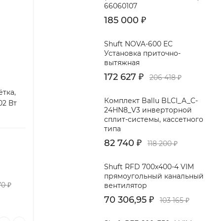
66060107
185 000
₽
Shuft NOVA-600 EC
Установка приточно-
вытяжная
172 627
₽
206 418
₽
ётка,
Комплект Ballu BLCI_A_C-
02 Вт
24HN8_V3 инверторной
сплит-системы, кассетного
типа
82 740
₽
118 200
₽
Shuft RFD 700x400-4 VIM
прямоугольный канальный
70
₽
вентилятор
70 306,95
₽
103 165
₽