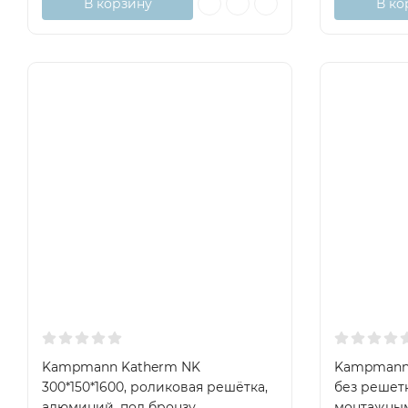
В корзину
В ко
Kampmann Katherm NK
Kampmann 
300*150*1600, роликовая решётка,
без решет
алюминий, под бронзу
монтажны