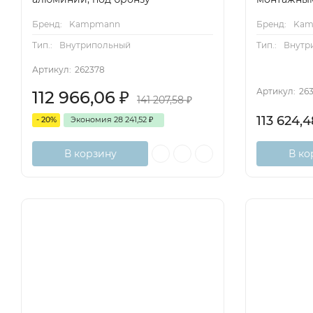
Бренд:
Kampmann
Бренд:
Kam
Тип.:
Внутрипольный
Тип.:
Внутр
Артикул:
262378
Артикул:
26
112 966,06
₽
141 207,58
₽
113 624,
- 20%
Экономия
28 241,52
₽
В корзину
В ко