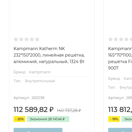
Kampmann Katherm NK
Kampmann,
232*150*2000, линейная решётка,
165*70*110
алюминий, натуральный, 1324 Вт
решётка Fi
9007
Бренд:
Kampmann
Бренд:
Kam
Тип.:
Внутрипольный
Тип.:
Внутр
Артикул:
262038
Артикул:
26
112 589,82
₽
113 81
140 737,28
₽
- 20%
Экономия
28 147,46
₽
- 19%
Эко