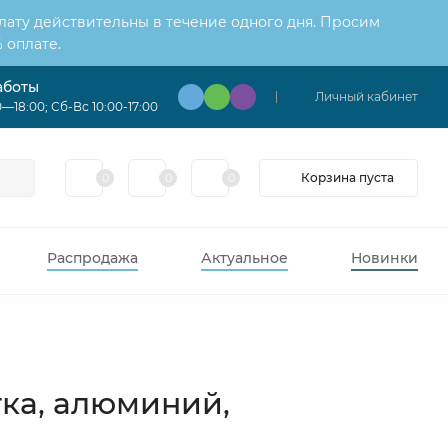
лату действительны в течение одного дня. Просим
 оплате.
аботы
Личный кабинет
—18:00; Сб-Вс 10:00-17:00
Корзина пуста
0
0
0
Распродажа
Актуальное
Новинки
ка, алюминий,