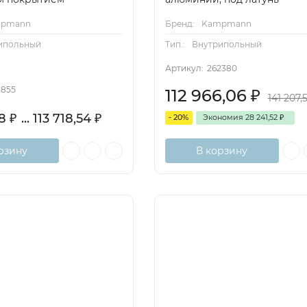
pmann
Бренд:
Kampmann
ипольный
Тип.:
Внутрипольный
Артикул:
262380
3855
112 966,06
₽
141 207,
48
₽
... 113 718,54
₽
- 20%
Экономия
28 241,52
₽
рзину
В корзину