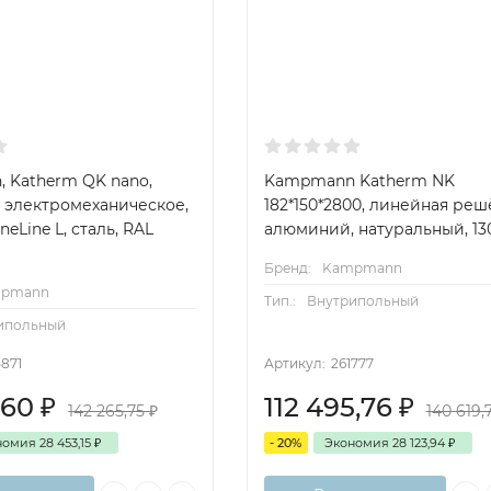
 Katherm QK nano,
Kampmann Katherm NK
0, электромеханическое,
182*150*2800, линейная реш
neLine L, сталь, RAL
алюминий, натуральный, 13
Бренд:
Kampmann
pmann
Тип.:
Внутрипольный
ипольный
5871
Артикул:
261777
2,60
₽
112 495,76
₽
142 265,75
₽
140 619,
номия
28 453,15
₽
- 20%
Экономия
28 123,94
₽