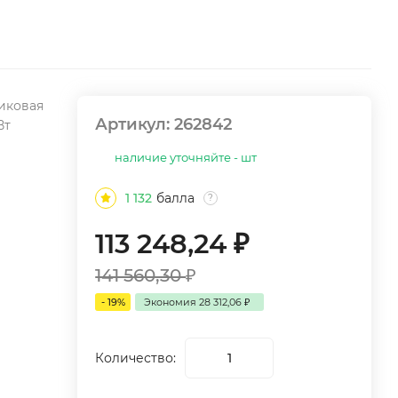
иковая
Артикул:
262842
Вт
наличие уточняйте - шт
1 132
балла
?
113 248,24
₽
141 560,30
₽
- 19%
Экономия
28 312,06
₽
Количество: