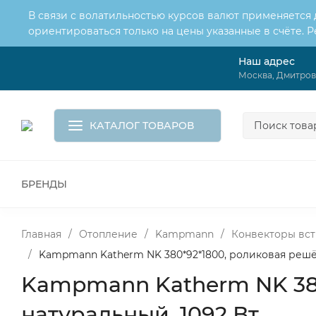
В связи с волатильностью курсов валют применяется
ориентироваться только на цены указанные в счёте. 
Наш адрес
О нас
Услуги
Москва, Дмитровс
Доставка и оплата
Обмен и возврат
Контакты
Корзина
КАТАЛОГ ТОВАРОВ
БРЕНДЫ
ВСЕ ДЛЯ МОНТАЖА И СЕРВИСА
К
ВОДОСНАБЖЕНИЕ
КАНАЛИЗА
Главная
/
Отопление
/
Kampmann
/
Конвекторы вст
/
Kampmann Katherm NK 380*92*1800, роликовая решёт
Kampmann Katherm NK 380
натуральный, 1092 Вт