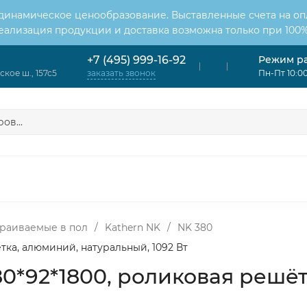
 динамическое ценообразование. Выставленные счета на оп
Реализация продукции и доставка возможна только при 100%
Режим р
+7 (495) 999-16-92
кое ш., 157с5
Пн-Пт 10:00
заказать звонок
ОНДИЦИОНЕРЫ
ВЕНТИЛЯЦИЯ
ОТОПЛЕНИЕ
ЦИЯ
раиваемые в пол
/
Kathern NK
/
NK 380
ка, алюминий, натуральный, 1092 Вт
*92*1800, роликовая решёт