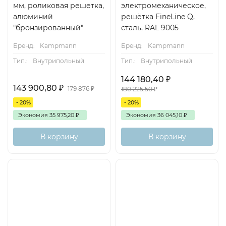
мм, роликовая решетка,
электромеханическое,
алюминий
решётка FineLine Q,
"бронзированный"
сталь, RAL 9005
Бренд:
Kampmann
Бренд:
Kampmann
Тип.:
Внутрипольный
Тип.:
Внутрипольный
144 180,40
₽
143 900,80
₽
179 876
₽
180 225,50
₽
- 20%
- 20%
Экономия
35 975,20
₽
Экономия
36 045,10
₽
В корзину
В корзину