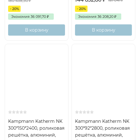
181 041
₽
180 458,50
₽
- 20%
- 20%
Экономия
36 091,70
₽
Экономия
36 208,20
₽
В корзину
В корзину
Kampmann Katherm NK
Kampmann Katherm NK
300*150*2400, роликовая
300*92*2800, роликовая
решётка, алюминий,
решётка, алюминий,