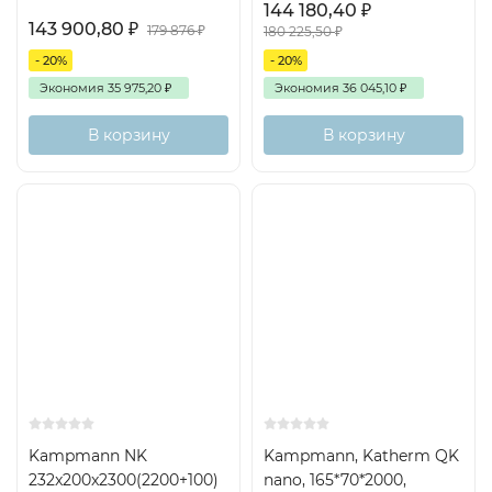
144 180,40
₽
143 900,80
₽
179 876
₽
180 225,50
₽
- 20%
- 20%
Экономия
35 975,20
₽
Экономия
36 045,10
₽
В корзину
В корзину
Kampmann NK
Kampmann, Katherm QK
232x200x2300(2200+100)
nano, 165*70*2000,