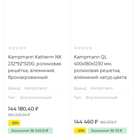
Kampmann Katherm NK
Kampmann QL
232*92*3200, роликовая
400x180x1230 мм,
решётка, алюминий,
роликовая решетка,
бронзированный
алюминий натур.цвета
Бренд:
Kampmann
Бренд:
Kampmann
Тип.:
Внутрипольный
Тип.:
Внутрипольный
144 180,40
₽
180 225,50
₽
144 460
₽
180 575
₽
- 20%
Экономия
36 045,10
₽
- 20%
Экономия
36 115
₽