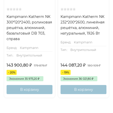
Kampmann Katherm NK
Kampmann Katherm NK
300*120*2400, роликовая
232*200*2600, линейная
решётка, алюминий,
решётка, алюминий,
базальтовый DB 703,
натуральный, 1926 Вт
справа
Бренд:
Kampmann
Бренд:
Kampmann
Тип.:
Внутрипольный
Тип.:
Внутрипольный
143 900,80
₽
144 087,20
₽
179 876
₽
180 109
₽
- 20%
- 19%
Экономия
35 975,20
₽
Экономия
36 021,80
₽
В корзину
В корзину