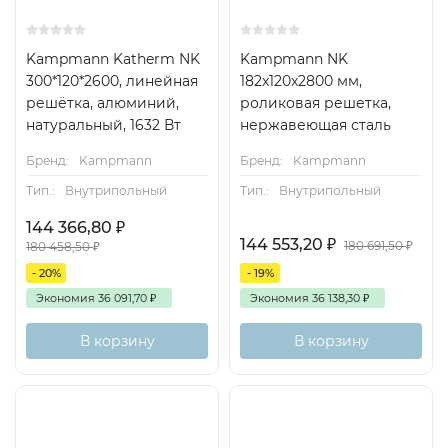
Kampmann Katherm NK
Kampmann NK
300*120*2600, линейная
182x120x2800 мм,
решётка, алюминий,
роликовая решетка,
натуральный, 1632 Вт
нержавеющая сталь
Бренд:
Kampmann
Бренд:
Kampmann
Тип.:
Внутрипольный
Тип.:
Внутрипольный
144 366,80
₽
144 553,20
₽
180 691,50
₽
180 458,50
₽
- 20%
- 19%
Экономия
36 091,70
₽
Экономия
36 138,30
₽
В корзину
В корзину