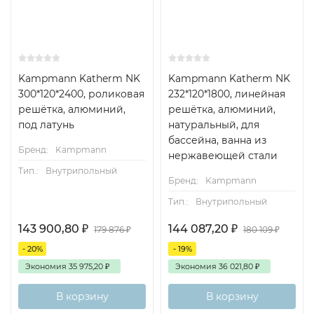
Kampmann Katherm NK
Kampmann Katherm NK
300*120*2400, роликовая
232*120*1800, линейная
решётка, алюминий,
решётка, алюминий,
под латунь
натуральный, для
бассейна, ванна из
Бренд:
Kampmann
нержавеющей стали
Тип.:
Внутрипольный
Бренд:
Kampmann
Тип.:
Внутрипольный
143 900,80
₽
144 087,20
₽
179 876
₽
180 109
₽
- 20%
- 19%
Экономия
35 975,20
₽
Экономия
36 021,80
₽
В корзину
В корзину