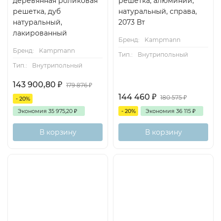
деревянная роликовая
решётка, алюминий,
решетка, дуб
натуральный, справа,
натуральный,
2073 Вт
лакированный
Бренд:
Kampmann
Бренд:
Kampmann
Тип.:
Внутрипольный
Тип.:
Внутрипольный
143 900,80
₽
179 876
₽
144 460
₽
180 575
₽
- 20%
Экономия
35 975,20
₽
- 20%
Экономия
36 115
₽
В корзину
В корзину