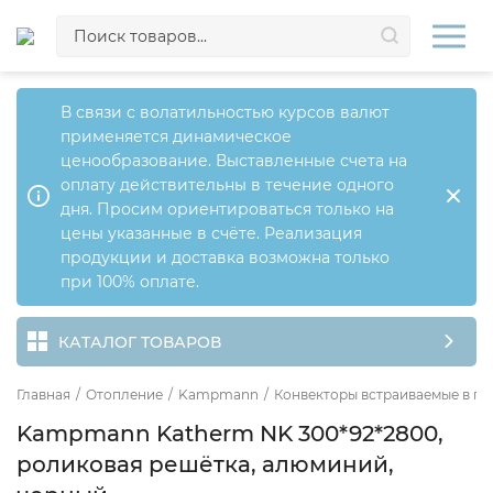
В связи с волатильностью курсов валют
применяется динамическое
ценообразование. Выставленные счета на
оплату действительны в течение одного
дня. Просим ориентироваться только на
цены указанные в счёте. Реализация
продукции и доставка возможна только
при 100% оплате.
КАТАЛОГ ТОВАРОВ
Главная
/
Отопление
/
Kampmann
/
Конвекторы встраиваемые в по
Kampmann Katherm NK 300*92*2800,
роликовая решётка, алюминий,