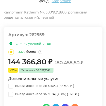
Бренд:
Kampmann
Kampmann Katherm NK 300*92*2800, роликовая
решётка, алюминий, черный
Артикул:
262559
наличие уточняйте - шт
1 443
балла
?
144 366,80
₽
180 458,50
₽
- 20%
Экономия
36 091,70
₽
Дополнительные услуги:
Выезд инженера до МКАД (+
7 500
₽
)
Выезд инженера за МКАД (1 км) (+
120
₽
)