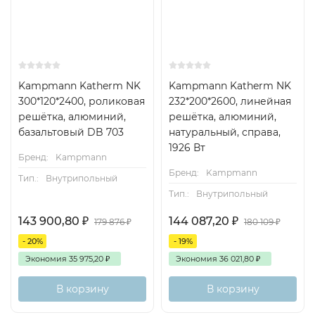
Kampmann Katherm NK
Kampmann Katherm NK
300*120*2400, роликовая
232*200*2600, линейная
решётка, алюминий,
решётка, алюминий,
базальтовый DB 703
натуральный, справа,
1926 Вт
Бренд:
Kampmann
Бренд:
Kampmann
Тип.:
Внутрипольный
Тип.:
Внутрипольный
143 900,80
₽
144 087,20
₽
179 876
₽
180 109
₽
- 20%
- 19%
Экономия
35 975,20
₽
Экономия
36 021,80
₽
В корзину
В корзину