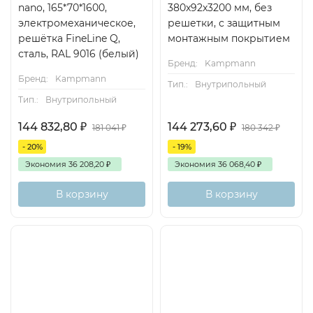
nano, 165*70*1600,
380x92x3200 мм, без
электромеханическое,
решетки, с защитным
решётка FineLine Q,
монтажным покрытием
сталь, RAL 9016 (белый)
Бренд:
Kampmann
Бренд:
Kampmann
Тип.:
Внутрипольный
Тип.:
Внутрипольный
144 832,80
₽
144 273,60
₽
181 041
₽
180 342
₽
- 20%
- 19%
Экономия
36 208,20
₽
Экономия
36 068,40
₽
В корзину
В корзину