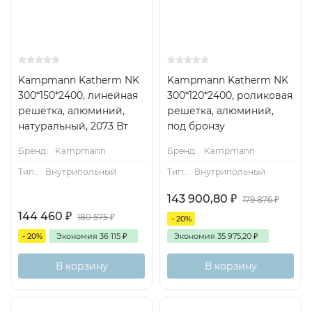
Kampmann Katherm NK
Kampmann Katherm NK
300*150*2400, линейная
300*120*2400, роликовая
решётка, алюминий,
решётка, алюминий,
натуральный, 2073 Вт
под бронзу
Бренд:
Kampmann
Бренд:
Kampmann
Тип.:
Внутрипольный
Тип.:
Внутрипольный
143 900,80
₽
179 876
₽
144 460
₽
180 575
₽
- 20%
- 20%
Экономия
36 115
₽
Экономия
35 975,20
₽
В корзину
В корзину