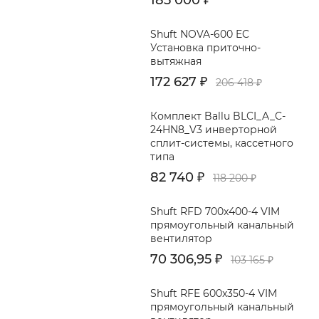
Shuft NOVA-600 EC
Установка приточно-
вытяжная
172 627
₽
206 418
₽
Комплект Ballu BLCI_A_C-
24HN8_V3 инверторной
сплит-системы, кассетного
типа
82 740
₽
118 200
₽
Shuft RFD 700x400-4 VIM
прямоугольный канальный
вентилятор
70 306,95
₽
103 165
₽
Shuft RFE 600x350-4 VIM
прямоугольный канальный