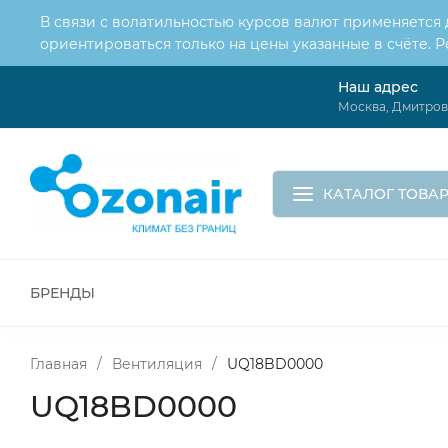
В связи с волатильностью курсов валют применяется
ориентироваться только на цены указанные в счёте. 
Наш адрес
О нас
Услуги
Москва, Дмитровс
Доставка и оплата
Обмен и возврат
Контакты
Корзина
КАТАЛОГ ТОВА
БРЕНДЫ
ВСЕ ДЛЯ МОНТАЖА И СЕРВИСА
К
ВОДОСНАБЖЕНИЕ
КАНАЛИЗА
Главная
/
Вентиляция
/
UQ18BD0000
UQ18BD0000