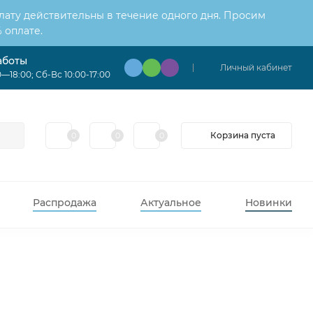
лату действительны в течение одного дня. Просим
 оплате.
аботы
Личный кабинет
—18:00; Сб-Вс 10:00-17:00
Корзина пуста
0
0
0
Распродажа
Актуальное
Новинки