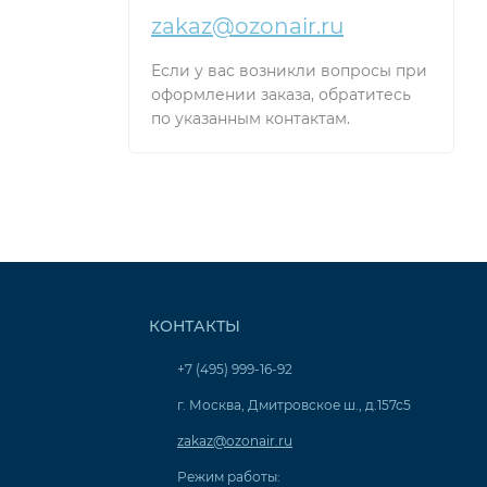
zakaz@ozonair.ru
Если у вас возникли вопросы при
оформлении заказа, обратитесь
по указанным контактам.
КОНТАКТЫ
+7 (495) 999-16-92
г. Москва, Дмитровское ш., д.157с5
zakaz@ozonair.ru
Режим работы: