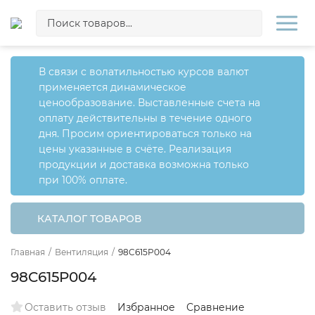
В связи с волатильностью курсов валют
применяется динамическое
ценообразование. Выставленные счета на
оплату действительны в течение одного
дня. Просим ориентироваться только на
цены указанные в счёте. Реализация
продукции и доставка возможна только
при 100% оплате.
КАТАЛОГ ТОВАРОВ
Главная
/
Вентиляция
/
98C615P004
98C615P004
Оставить отзыв
Избранное
Сравнение