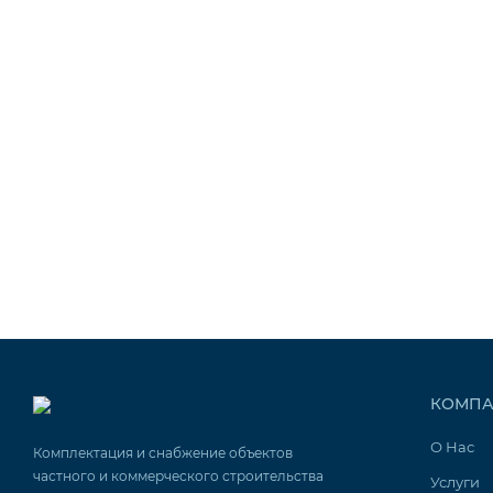
UE003YDC01
UE003YL001
UE003YLC01
Wellness
UE001WD001
UE001WDC01
UE003WD001
UE003WDC01
UE003WL001
КОМПА
UER* thermoSteam
О Нас
Комплектация и снабжение объектов
X-plus
частного и коммерческого строительства
Услуги