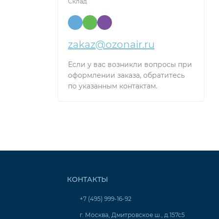
Склад
zakaz@ozonair.ru
Если у вас возникли вопросы при
оформлении заказа, обратитесь
по указанным контактам.
КОНТАКТЫ
+7 (495) 999-16-92
г. Москва, Дмитровское ш., д.157с5