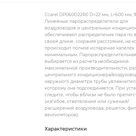
Ccarel DP060D22R0 D=22 мм, L=600 мм, 9
Линейные парораспределители для
воздуховодов и центральных кондицио
обеспечивают распределение пара по 
своей длине, сохраняя расстояние, на 
происходит полное испарение капелек 
минимальным. Парораспределительная
выбирается из расчета необходимой
максимальной производительности, ра
центрального кондиционера/воздухово
наружного диаметра трубы увлажнителя
которому она подсоединяется. При уст
следите, чтобы вблизи не было препят
(изгибов, ответвлений или сужений/
расширений воздуховода, решеток, фил
вентиляторов).
Характеристики