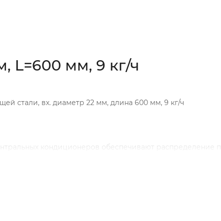
 L=600 мм, 9 кг/ч
стали, вх. диаметр 22 мм, длина 600 мм, 9 кг/ч
ентральных кондиционеров обеспечивают распределение п
роисходит полное испарение капелек пара, минимальным.
а необходимой максимальной производительности, размер
диаметра трубы увлажнителя, к которому она подсоединяе
 (изгибов, ответвлений или сужений/расширений воздухов