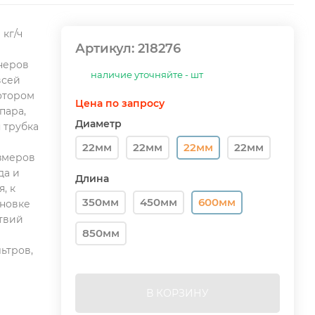
 кг/ч
Артикул:
218276
неров
наличие уточняйте - шт
всей
котором
Цена по запросу
пара,
Диаметр
 трубка
22мм
22мм
22мм
22мм
змеров
да и
Длина
, к
350мм
450мм
600мм
ановке
ствий
850мм
ьтров,
В КОРЗИНУ