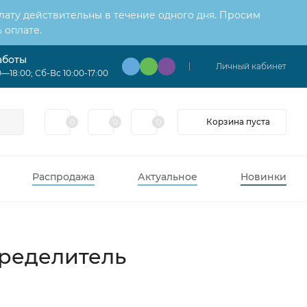
лату действительны в течение одного дня. Просим
 оплате.
аботы
Личный кабинет
—18:00; Сб-Вс 10:00-17:00
Корзина пуста
0
0
0
Распродажа
Актуальное
Новинки
пределитель