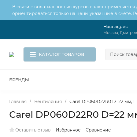
В связи с волатильностью курсов валют применяется
ориентироваться только на цены указанные в счёте. 
Наш адрес
О нас
Услуги
Москва, Дмитровс
Доставка и оплата
Обмен и возврат
Контакты
Корзина
КАТАЛОГ ТОВАРОВ
БРЕНДЫ
ВСЕ ДЛЯ МОНТАЖА И СЕРВИСА
К
ВОДОСНАБЖЕНИЕ
КАНАЛИЗА
Главная
/
Вентиляция
/
Carel DP060D22R0 D=22 мм, L
Carel DP060D22R0 D=22 мм
Оставить отзыв
Избранное
Сравнение