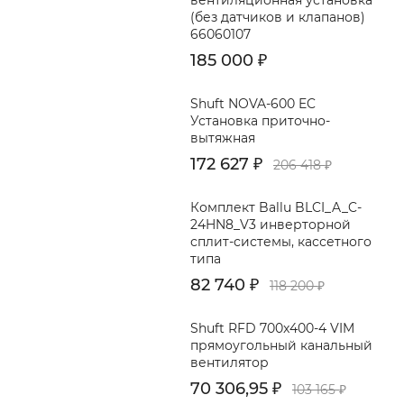
вентиляционная установка
(без датчиков и клапанов)
66060107
185 000
₽
Shuft NOVA-600 EC
Установка приточно-
вытяжная
172 627
₽
206 418
₽
Комплект Ballu BLCI_A_C-
24HN8_V3 инверторной
сплит-системы, кассетного
типа
82 740
₽
118 200
₽
Shuft RFD 700x400-4 VIM
прямоугольный канальный
вентилятор
70 306,95
₽
103 165
₽