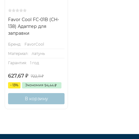
Favor Cool FC-01B (CH-
138) Адаптер для
заправки
Бренд:
FavorCool
Материал:
латунь
Гарантия:
1 год
627,67
₽
722,11
₽
- 13%
Экономия
94,44
₽
В корзину