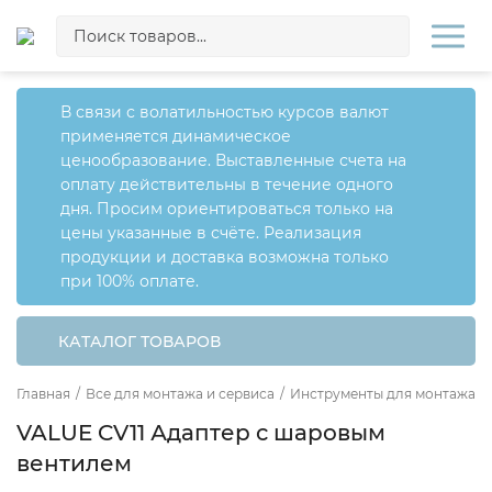
В связи с волатильностью курсов валют
применяется динамическое
ценообразование. Выставленные счета на
оплату действительны в течение одного
дня. Просим ориентироваться только на
цены указанные в счёте. Реализация
продукции и доставка возможна только
при 100% оплате.
КАТАЛОГ ТОВАРОВ
Главная
/
Все для монтажа и сервиса
/
Инструменты для монтажа и
VALUE CV11 Адаптер с шаровым
вентилем