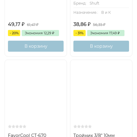
Бренд:
Shuft
Назначение.:
В и К
49,17
₽
38,86
₽
61,47
₽
56,35
₽
- 20%
Экономия
12,29
₽
- 31%
Экономия
17,49
₽
В корзину
В корзину
FavorCool СТ-670
Тройник 3/8" 10мм