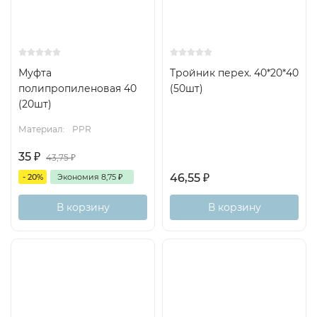
Муфта
Тройник перех. 40*20*40
полипропиленовая 40
(50шт)
(20шт)
Материал:
PPR
35
₽
43,75
₽
46,55
₽
- 20%
Экономия
8,75
₽
В корзину
В корзину