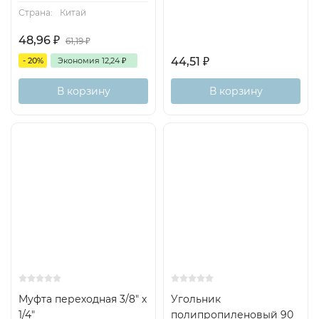
Страна:
Китай
48,96
₽
61,19
₽
44,51
₽
- 20%
Экономия
12,24
₽
В корзину
В корзину
Муфта переходная 3/8" х
Угольник
1/4"
полипропиленовый 90