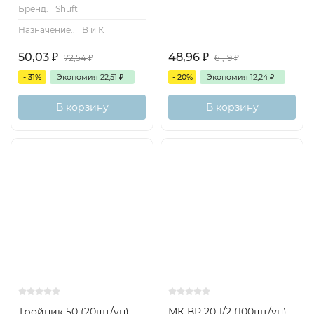
Бренд:
Shuft
Назначение.:
В и К
50,03
₽
48,96
₽
72,54
₽
61,19
₽
- 31%
Экономия
22,51
₽
- 20%
Экономия
12,24
₽
В корзину
В корзину
Тройник 50 (20шт/уп)
МК ВР 20 1/2 (100шт/уп)