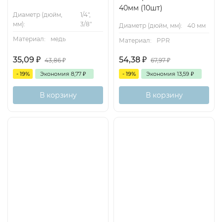
40мм (10шт)
Диаметр (дюйм,
1/4",
мм):
3/8"
Диаметр (дюйм, мм):
40 мм
Материал:
медь
Материал:
PPR
35,09
₽
54,38
₽
43,86
₽
67,97
₽
- 19%
Экономия
8,77
₽
- 19%
Экономия
13,59
₽
В корзину
В корзину