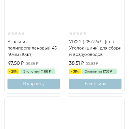
Угольник
УГФ-2 (105х27х3), (шт.)
полипропиленовый 45
Уголок (цинк) для сборк
40мм (10шт)
и воздуховодов
47,50
₽
38,51
₽
59,38
₽
55,83
₽
- 20%
Экономия
11,88
₽
- 31%
Экономия
17,33
₽
В корзину
В корзину