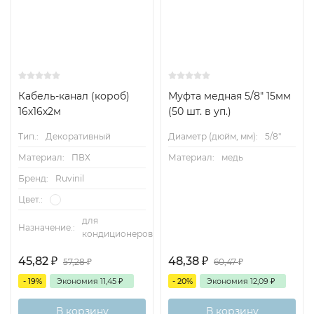
Кабель-канал (короб)
Муфта медная 5/8" 15мм
16х16х2м
(50 шт. в уп.)
Тип.:
Декоративный
Диаметр (дюйм, мм):
5/8"
Материал:
ПВХ
Материал:
медь
Бренд:
Ruvinil
Цвет.:
для
Назначение.:
кондиционеров
45,82
₽
48,38
₽
57,28
₽
60,47
₽
- 19%
Экономия
11,45
₽
- 20%
Экономия
12,09
₽
В корзину
В корзину