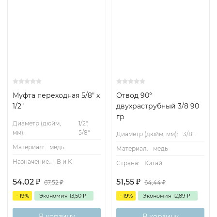
Муфта переходная 5/8" х
Отвод 90°
1/2"
двухраструбный 3/8 90
гр
Диаметр (дюйм,
1/2",
мм):
5/8"
Диаметр (дюйм, мм):
3/8"
Материал:
медь
Материал:
медь
Назначение.:
В и К
Страна:
Китай
54,02
₽
51,55
₽
67,52
₽
64,44
₽
- 19%
Экономия
13,50
₽
- 19%
Экономия
12,89
₽
В корзину
В корзину