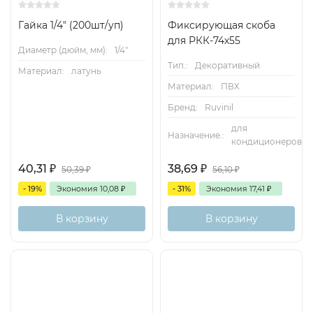
Гайка 1/4" (200шт/уп)
Фиксирующая скоба
для РКК-74х55
Диаметр (дюйм, мм):
1/4"
Тип.:
Декоративный
Материал:
латунь
Материал:
ПВХ
Бренд:
Ruvinil
для
Назначение.:
кондиционеров
40,31
₽
38,69
₽
50,39
₽
56,10
₽
- 19%
Экономия
10,08
₽
- 31%
Экономия
17,41
₽
В корзину
В корзину