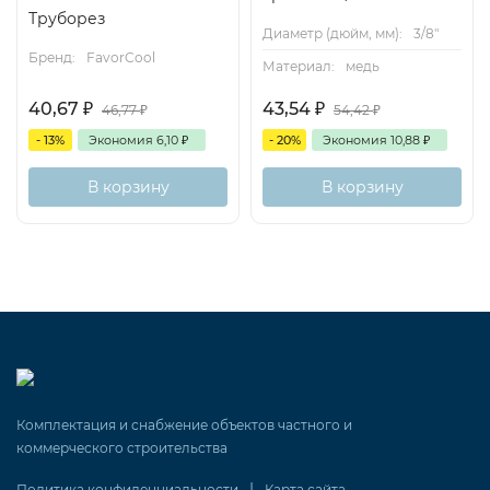
Труборез
Диаметр (дюйм, мм):
3/8"
Бренд:
FavorCool
Материал:
медь
40,67
₽
43,54
₽
46,77
₽
54,42
₽
- 13%
Экономия
6,10
₽
- 20%
Экономия
10,88
₽
В корзину
В корзину
Комплектация и снабжение объектов частного и
коммерческого строительства
|
Политика конфиденциальности
Карта сайта