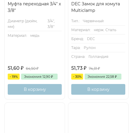
Муфта переходная 3/4" х
DEC Замок для хомута
3/8"
Multiclamp
Диаметр (дюйм,
3/4",
Тип.:
Червячный
мм):
3/8"
Материал:
нерж. Сталь
Материал:
медь
Бренд:
DEC
Тара:
Рулон
Страна:
Голландия
51,60
₽
51,73
₽
64,50
₽
74,31
₽
- 19%
Экономия
12,90
₽
- 30%
Экономия
22,58
₽
В корзину
В корзину