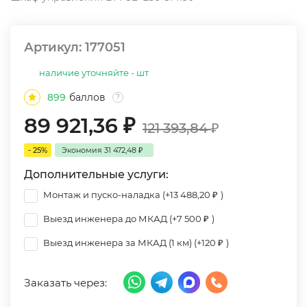
Артикул:
177051
наличие уточняйте - шт
899
баллов
?
89 921,36
₽
121 393,84
₽
- 25%
Экономия
31 472,48
₽
Дополнительные услуги:
Монтаж и пуско-наладка (+
13 488,20
₽
)
Выезд инженера до МКАД (+
7 500
₽
)
Выезд инженера за МКАД (1 км) (+
120
₽
)
Заказать через: