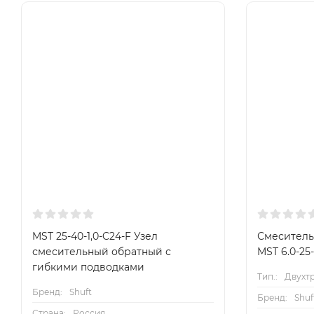
MST 25-40-1,0-C24-F Узел
Смеситель
смесительный обратный с
MST 6.0-25-
гибкими подводками
Тип.:
Двухт
Бренд:
Shuft
Бренд:
Shuf
Страна:
Россия