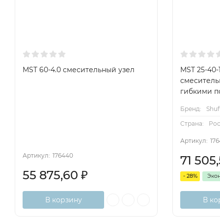
MST 60-4.0 смесительный узел
MST 25-40-
смеситель
гибкими п
Бренд:
Shuf
Страна:
Ро
Артикул:
176
Артикул:
176440
71 505
55 875,60
₽
- 28%
Эко
В корзину
В ко