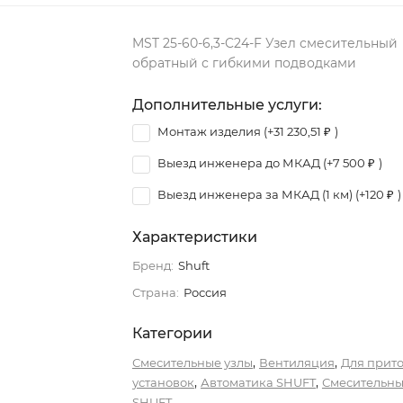
MST 25-60-6,3-C24-F Узел смесительный
обратный с гибкими подводками
Дополнительные услуги:
Монтаж изделия (+
31 230,51
₽
)
Выезд инженера до МКАД (+
7 500
₽
)
Выезд инженера за МКАД (1 км) (+
120
₽
)
Характеристики
Бренд:
Shuft
Страна:
Россия
Категории
,
,
Смесительные узлы
Вентиляция
Для прит
,
,
установок
Автоматика SHUFT
Смесительны
SHUFT