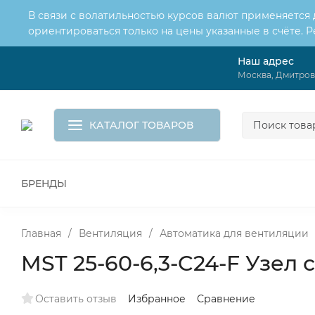
В связи с волатильностью курсов валют применяется
ориентироваться только на цены указанные в счёте. 
Наш адрес
О нас
Услуги
Москва, Дмитровс
Доставка и оплата
Обмен и возврат
Контакты
Корзина
КАТАЛОГ ТОВАРОВ
БРЕНДЫ
ВСЕ ДЛЯ МОНТАЖА И СЕРВИСА
К
ВОДОСНАБЖЕНИЕ
КАНАЛИЗА
Главная
/
Вентиляция
/
Автоматика для вентиляции
MST 25-60-6,3-C24-F Узе
Оставить отзыв
Избранное
Сравнение