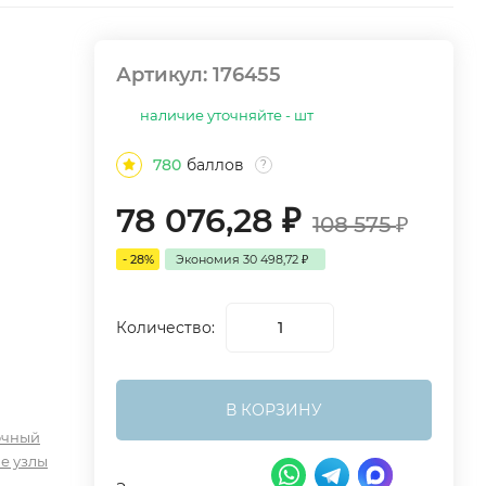
Артикул:
176455
наличие уточняйте - шт
780
баллов
?
78 076,28
₽
108 575
₽
- 28%
Экономия
30 498,72
₽
Количество:
В КОРЗИНУ
очный
е узлы