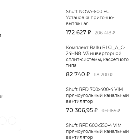
Shuft NOVA-600 EC
Установка приточно-
вытяжная
172 627
₽
206 418
₽
л
Комплект Ballu BLCI_A_C-
24HN8_V3 инверторной
сплит-системы, кассетного
типа
82 740
₽
118 200
₽
Shuft RFD 700x400-4 VIM
прямоугольный канальный
₽
вентилятор
70 306,95
₽
103 165
₽
Shuft RFE 600x350-4 VIM
прямоугольный канальный
вентилятор