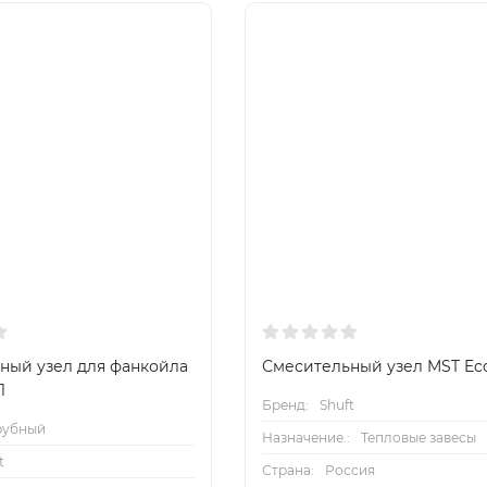
ный узел для фанкойла
Смесительный узел MST Eco
1
Бренд:
Shuft
рубный
Назначение.:
Тепловые завесы
t
Страна:
Россия