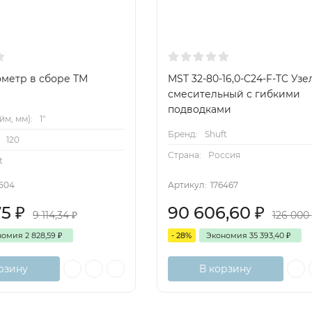
метр в сборе TM
MST 32-80-16,0-C24-F-TC Узе
смесительный с гибкими
подводками
йм, мм):
1"
Бренд:
Shuft
120
Страна:
Россия
t
6504
Артикул:
176467
75
₽
90 606,60
₽
9 114,34
₽
126 000
номия
2 828,59
₽
- 28%
Экономия
35 393,40
₽
рзину
В корзину