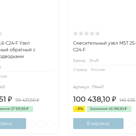
1,6-C24-F Узел
Смесительный узел MST 25-8
ный обратный с
C24-F
одводками
Бренд:
Shuft
t
Страна:
Россия
ссия
451
Артикул:
176447
,51
₽
100 438,10
₽
99 437,50
₽
145 63
номия
27 931,99
₽
- 31%
Экономия
45 196,90
₽
рзину
В корзину