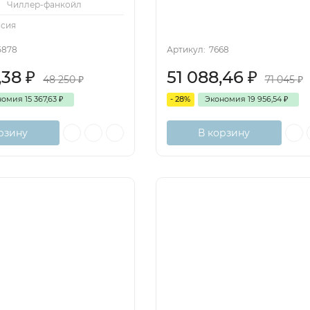
:
Чиллер-фанкойл
ссия
5878
Артикул:
7668
,38
₽
51 088,46
₽
48 250
₽
71 045
₽
номия
15 367,63
₽
- 28%
Экономия
19 956,54
₽
рзину
В корзину