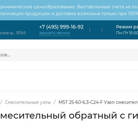
 динамическое ценообразование. Выставленные счета на оп
Реализация продукции и доставка возможна только при 100%
Режим р
+7 (495) 999-16-92
кое ш., 157с5
Пн-Пт 10:00
заказать звонок
ОНДИЦИОНЕРЫ
ВЕНТИЛЯЦИЯ
ОТОПЛЕНИЕ
ЦИЯ
/
Смесительные узлы
/
MST 25-60-6,3-C24-F Узел смесит
л смесительный обратный с 