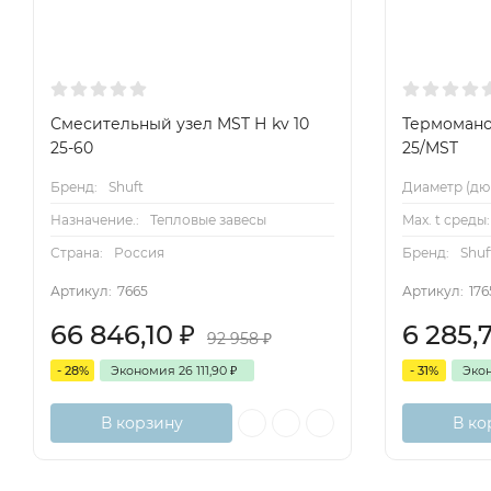
Смесительный узел MST Н kv 10
Термомано
25-60
25/MST
Бренд:
Shuft
Диаметр (дю
Назначение.:
Тепловые завесы
Max. t среды:
Страна:
Россия
Бренд:
Shuf
Артикул:
7665
Артикул:
17
66 846,10
₽
6 285,
92 958
₽
- 28%
Экономия
26 111,90
₽
- 31%
Эко
В корзину
В ко