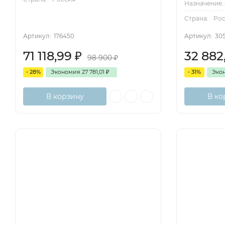
Назначение.
Страна:
Ро
Артикул:
176450
Артикул:
30
71 118,99
₽
32 882
98 900
₽
- 28%
Экономия
27 781,01
₽
- 31%
Эко
В корзину
В ко