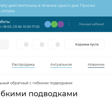
лату действительны в течение одного дня. Просим
 оплате.
аботы
Личный кабинет
—18:00; Сб-Вс 10:00-17:00
Корзина пуста
0
0
0
Распродажа
Актуальное
Новинки
ельный обратный с гибкими подводками
гибкими подводками