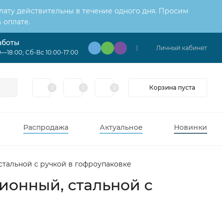
лату действительны в течение одного дня. Просим
 оплате.
аботы
Личный кабинет
—18:00; Сб-Вс 10:00-17:00
Корзина пуста
0
0
0
Распродажа
Актуальное
Новинки
стальной с ручкой в гофроупаковке
ионный, стальной с