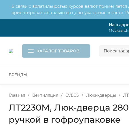
В связи с волатильностью курсов валют применяется
ориентироваться только на цены указанные в счёте. 
Наш адр
О нас
Услуги
Доставка и оплата
Москва, Дм
Обмен и возврат
Контакты
Корзина
КАТАЛОГ ТОВАРОВ
БРЕНДЫ
ВСЕ ДЛЯ МОНТАЖА И СЕРВИСА
К
ВОДОСНАБЖЕНИЕ
КАНАЛИЗА
Главная
/
Вентиляция
/
EVECS
/
Люки-дверцы
/
ЛТ
ЛТ2230М, Люк-дверца 280
ручкой в гофроупаковке