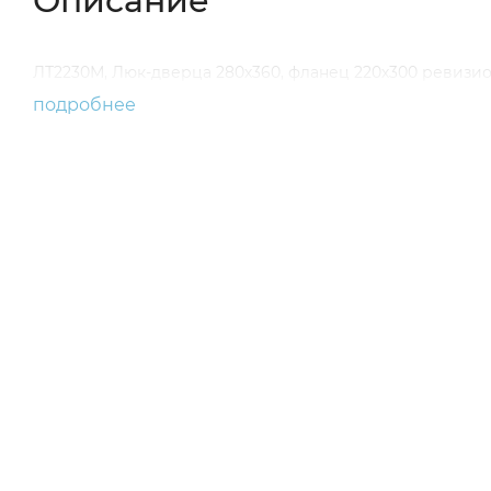
Описание
ЛТ2230М, Люк-дверца 280х360, фланец 220х300 ревизио
подробнее