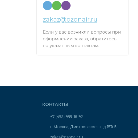
zakaz@ozonair.ru
Если у вас возникли вопросы при
оформлении заказа, обратитесь
по указанным контактам.
КОНТАКТЫ
+7 (495) 999-16-92
г. Москва, Дмитровское ш., д.157с5
zakaz@ozonair.ru