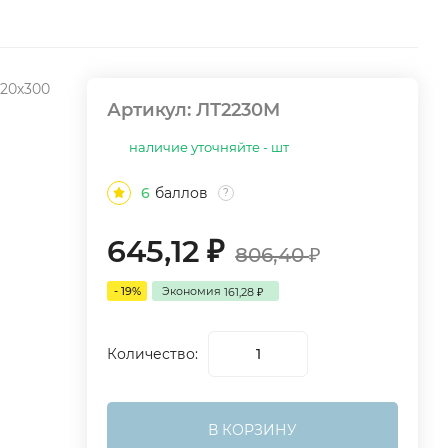
220х300
Артикул:
ЛТ2230М
наличие уточняйте - шт
6
баллов
?
645,12
₽
806,40
₽
- 19%
Экономия
161,28
₽
Количество:
В КОРЗИНУ