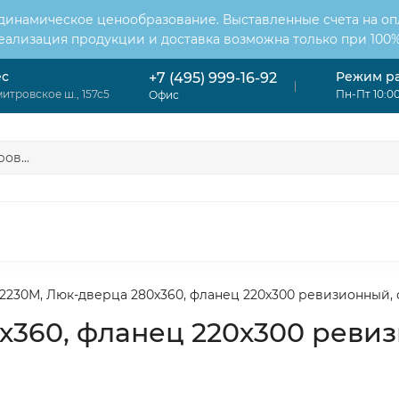
 динамическое ценообразование. Выставленные счета на оп
Реализация продукции и доставка возможна только при 100%
ес
Режим р
+7 (495) 999-16-92
итровское ш., 157с5
Пн-Пт 10:00
Офис
ОНДИЦИОНЕРЫ
ВЕНТИЛЯЦИЯ
ОТОПЛЕНИЕ
ЦИЯ
2230М, Люк-дверца 280х360, фланец 220х300 ревизионный, 
х360, фланец 220х300 ревиз