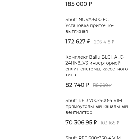
185 000
₽
Shuft NOVA-600 EC
Установка приточно-
вытяжная
172 627
206 418
₽
₽
Комплект Ballu BLCI_A_C-
24HN8_V3 инверторной
сплит-системы, кассетного
типа
82 740
118 200
₽
₽
Shuft RFD 700x400-4 VIM
прямоугольный канальный
вентилятор
70 306,95
103 165
₽
₽
Shuft RFE 600x350-4 VIM