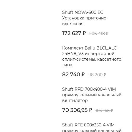
Shuft NOVA-600 EC
Установка приточно-
вытяжная
172 627
₽
206 418
₽
Комплект Ballu BLCI_A_C-
24HN8_V3 инверторной
сплит-системы, кассетного
типа
82 740
₽
118 200
₽
Shuft RFD 700x400-4 VIM
прямоугольный канальный
вентилятор
70 306,95
₽
103 165
₽
Shuft RFE 600x350-4 VIM
прямоугольный канальный