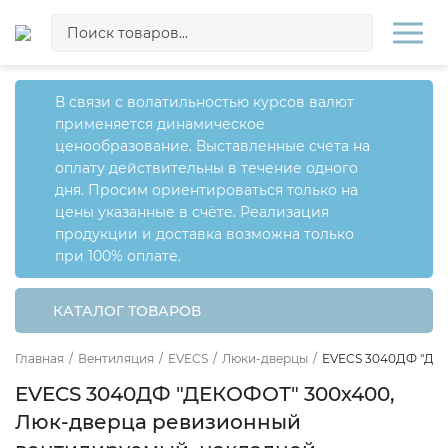
В связи с волатильностью курсов валют
применяется динамическое
ценообразование. Выставленные счета на
оплату действительны в течение одного
дня. Просим ориентироваться только на
цены указанные в счёте. Реализация
продукции и доставка возможна только
при 100% оплате.
КАТАЛОГ ТОВАРОВ
Главная
/
Вентиляция
/
EVECS
/
Люки-дверцы
/
EVECS 3040ДФ "ДЕК
EVECS 3040ДФ "ДЕКОФОТ" 300х400,
Люк-дверца ревизионный