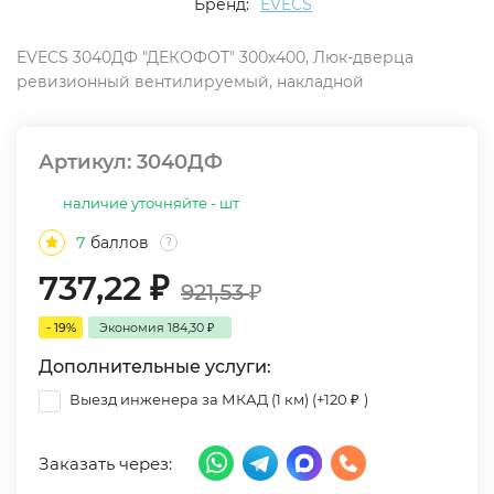
Бренд:
EVECS
EVECS 3040ДФ "ДЕКОФОТ" 300х400, Люк-дверца
ревизионный вентилируемый, накладной
Артикул:
3040ДФ
наличие уточняйте - шт
7
баллов
?
737,22
₽
921,53
₽
- 19%
Экономия
184,30
₽
Дополнительные услуги:
Выезд инженера за МКАД (1 км) (+
120
₽
)
Заказать через: