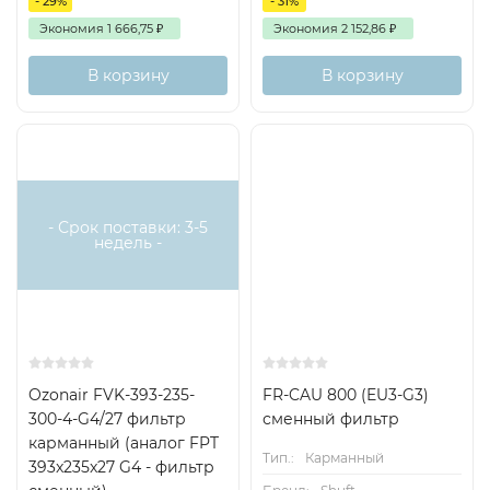
- 29%
- 31%
Экономия
1 666,75
₽
Экономия
2 152,86
₽
В корзину
В корзину
- Срок поставки: 3-5
недель -
Ozonair FVK-393-235-
FR-CAU 800 (EU3-G3)
300-4-G4/27 фильтр
сменный фильтр
карманный (аналог FPT
Тип.:
Карманный
393x235x27 G4 - фильтр