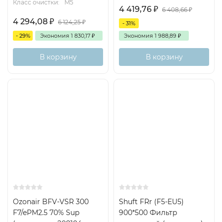
Класс очистки:
M5
4 419,76
₽
6 408,66
₽
4 294,08
₽
6 124,25
₽
- 31%
- 29%
Экономия
1 830,17
₽
Экономия
1 988,89
₽
В корзину
В корзину
Доставка бесплатная
Хит
Ozonair BFV-VSR 300
Shuft FRr (F5-EU5)
F7/ePM2.5 70% Sup
900*500 Фильтр