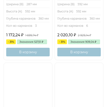
Ширина (B):
287 мм
Ширина (B):
592 мм
Высота (А):
592 мм
Высота (А):
592 мм
Глубина караманов:
360 мм
Глубина караманов:
360 мм
Кол-во карманов:
3
Кол-во карманов:
6
1 172,24
₽
2 020,10
₽
1 699,74
₽
2 929,14
₽
- 31%
Экономия
527,51
₽
- 31%
Экономия
909,04
₽
В корзину
В корзину
Хит