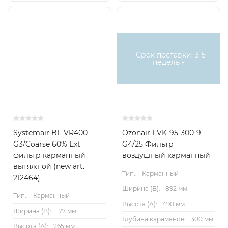
Есть аналог
Снят с поставок
- Срок поставки: 3-5
недель -
Systemair BF VR400
Ozonair FVK-95-300-9-
G3/Coarse 60% Ext
G4/25 Фильтр
фильтр карманный
воздушный карманный
вытяжной (new art.
Тип.:
Карманный
212464)
Ширина (B):
892 мм
Тип.:
Карманный
Высота (А):
490 мм
Ширина (B):
177 мм
Глубина караманов:
300 мм
Высота (А):
265 мм