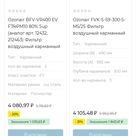
Ozonair BFV-VR400 EV
Ozonair FVK-S-59-300-5-
F7/ePM10 80% Sup
M5/25 Фильтр
(аналог арт. 12432,
воздушный карманный
212463) Фильтр
Тип.:
Карманный
воздушный карманный
Ширина (B):
490 мм
Тип.:
Карманный
Высота (А):
892 мм
Кол-во карманов:
2
Глубина караманов:
300 мм
Класс очистки:
F7
Кол-во карманов:
5
Материал рамки:
оц. сталь
Материал:
Полиэстер
4 080,97
₽
5 116,62
₽
4 105,48
₽
5 952,95
₽
- 20%
Экономия
1 035,65
₽
- 31%
Экономия
1 847,47
₽
В корзину
В корзину