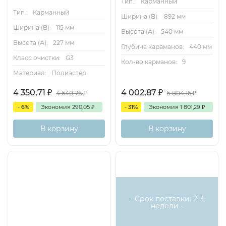
Тип.:
Карманный
Тип.:
Карманный
Ширина (B):
892 мм
Ширина (B):
115 мм
Высота (А):
540 мм
Высота (А):
227 мм
Глубина караманов:
440 мм
Класс очистки:
G3
Кол-во карманов:
9
Материал:
Полиэстер
4 350,71
₽
4 002,87
₽
4 640,76
₽
5 804,16
₽
- 6%
Экономия
290,05
₽
- 31%
Экономия
1 801,29
₽
В корзину
В корзину
Хит
Доставка бесплатная
Хит
- Срок поставки: 2-3
недели -