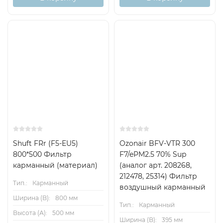
Доставка бесплатная
Хит
Shuft FRr (F5-EU5)
Ozonair BFV-VTR 300
800*500 Фильтр
F7/ePM2.5 70% Sup
карманный (материал)
(аналог арт. 208268,
212478, 25314) Фильтр
Тип.:
Карманный
воздушный карманный
Ширина (B):
800 мм
Тип.:
Карманный
Высота (А):
500 мм
Ширина (B):
395 мм