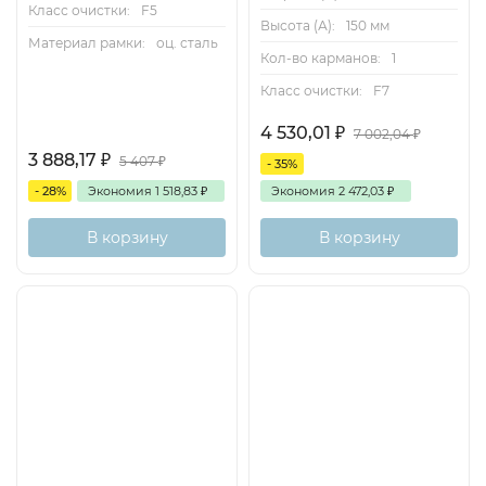
Класс очистки:
F5
Высота (А):
150 мм
Материал рамки:
оц. сталь
Кол-во карманов:
1
Класс очистки:
F7
4 530,01
₽
7 002,04
₽
3 888,17
₽
5 407
₽
- 35%
- 28%
Экономия
1 518,83
₽
Экономия
2 472,03
₽
В корзину
В корзину
Доставка бесплатная
Есть аналог
Снят с поставок