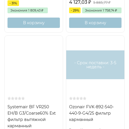
4 127,03
₽
5 885,77
₽
- 31%
Экономия
1 809,43
₽
- 29%
Экономия
1 758,74
₽
В корзину
В корзину
Есть аналог
Снят с поставок
- Срок поставки: 3-5
недель -
Systemair BF VR250
Ozonair FVK-892-540-
EH/B G3/Coarse60% Ext
440-9-G4/25 фильтр
фильтр вытяжной
карманный
карманный