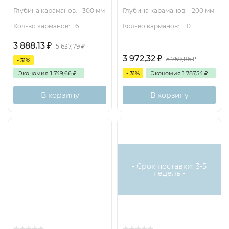
Глубина караманов:
300 мм
Глубина караманов:
200 мм
Кол-во карманов:
6
Кол-во карманов:
10
3 888,13
₽
5 637,79
₽
3 972,32
₽
5 759,86
₽
- 31%
Экономия
1 749,66
₽
- 31%
Экономия
1 787,54
₽
В корзину
В корзину
- Срок поставки: 3-5
недель -