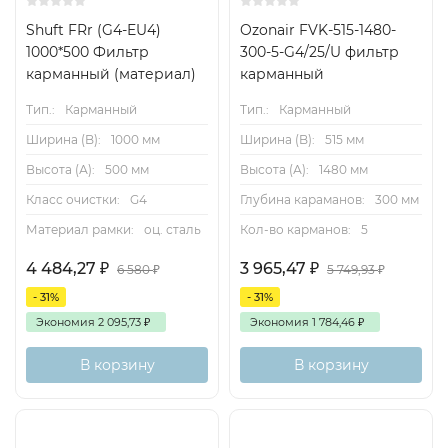
Shuft FRr (G4-EU4)
Ozonair FVK-515-1480-
1000*500 Фильтр
300-5-G4/25/U фильтр
карманный (материал)
карманный
Тип.:
Карманный
Тип.:
Карманный
Ширина (B):
1000 мм
Ширина (B):
515 мм
Высота (А):
500 мм
Высота (А):
1480 мм
Класс очистки:
G4
Глубина караманов:
300 мм
Материал рамки:
оц. сталь
Кол-во карманов:
5
4 484,27
₽
3 965,47
₽
6 580
₽
5 749,93
₽
- 31%
- 31%
Экономия
2 095,73
₽
Экономия
1 784,46
₽
В корзину
В корзину
Доставка бесплатная