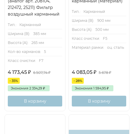
(аналог арт. 208104,
карманный (материал)
212472, 25211) Фильтр
Тип.:
Карманный
воздушный карманный
Ширина (B):
900 мм
Тип.:
Карманный
Высота (А):
500 мм
Ширина (B):
385 мм
Класс очистки:
F5
Высота (А):
265 мм
Материал рамки:
оц. сталь
Кол-во карманов:
5
Класс очистки:
F7
4 173,45
₽
4 083,05
₽
6 507,74
₽
5 678
₽
- 35%
- 28%
Экономия
2 334,29
₽
Экономия
1 594,95
₽
В корзину
В корзину
Хит