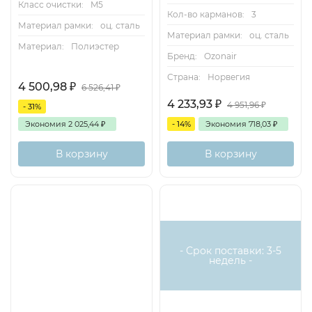
Класс очистки:
M5
Кол-во карманов:
3
Материал рамки:
оц. сталь
Материал рамки:
оц. сталь
Материал:
Полиэстер
Бренд:
Ozonair
Страна:
Норвегия
4 500,98
₽
6 526,41
₽
4 233,93
₽
4 951,96
₽
- 31%
Экономия
2 025,44
₽
- 14%
Экономия
718,03
₽
В корзину
В корзину
Доставка бесплатная
- Срок поставки: 3-5
недель -