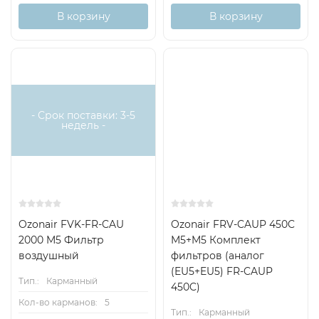
В корзину
В корзину
- Срок поставки: 3-5
недель -
Ozonair FVK-FR-CAU
Ozonair FRV-CAUP 450C
2000 M5 Фильтр
M5+M5 Комплект
воздушный
фильтров (аналог
(EU5+EU5) FR-CAUP
Тип.:
Карманный
450C)
Кол-во карманов:
5
Тип.:
Карманный