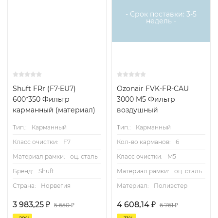
- Срок поставки: 3-5
недель -
Shuft FRr (F7-EU7)
Ozonair FVK-FR-CAU
600*350 Фильтр
3000 M5 Фильтр
карманный (материал)
воздушный
Тип.:
Карманный
Тип.:
Карманный
Класс очистки:
F7
Кол-во карманов:
6
Материал рамки:
оц. сталь
Класс очистки:
M5
Бренд:
Shuft
Материал рамки:
оц. сталь
Страна:
Норвегия
Материал:
Полиэстер
3 983,25
₽
4 608,14
₽
5 650
₽
6 761
₽