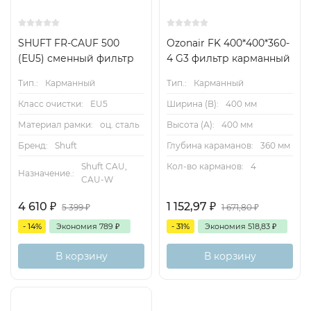
SHUFT FR-CAUF 500
Ozonair FK 400*400*360-
(EU5) сменный фильтр
4 G3 фильтр карманный
Тип.:
Карманный
Тип.:
Карманный
Класс очистки:
EU5
Ширина (B):
400 мм
Материал рамки:
оц. сталь
Высота (А):
400 мм
Бренд:
Shuft
Глубина караманов:
360 мм
Shuft CAU,
Кол-во карманов:
4
Назначение.:
CAU-W
4 610
₽
1 152,97
₽
5 399
₽
1 671,80
₽
- 14%
Экономия
789
₽
- 31%
Экономия
518,83
₽
В корзину
В корзину