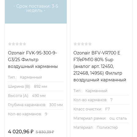
- Срок поставки: 3-5
недель -
Ozonair FVK-95-300-9-
Ozonair BFV-VR700 E
G3/25 Фильтр
F7/ePM10 80% Sup
воздушный карманны
(аналог арт. 12450,
212468, 14956) Фильтр
Тип.:
Карманный
воздушный карманный
Ширина (B):
892 мм
Тип.:
Карманный
Высота (А):
490 мм
Кол-во карманов:
7
Глубина караманов:
300 мм
Класс очистки:
F7
Кол-во карманов:
9
Материал рамки:
оц. сталь
Материал:
Полиэстер
4 020,96
₽
5 830,39
₽