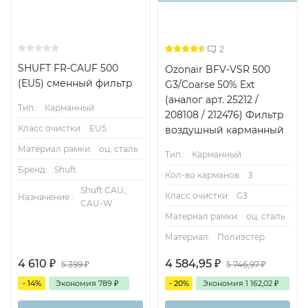
2
SHUFT FR-CAUF 500
Ozonair BFV-VSR 500
(EU5) сменный фильтр
G3/Coarse 50% Ext
(аналог арт. 25212 /
Тип.:
Карманный
208108 / 212476) Фильтр
Класс очистки:
EU5
воздушный карманный
Материал рамки:
оц. сталь
Тип.:
Карманный
Бренд:
Shuft
Кол-во карманов:
3
Shuft CAU,
Класс очистки:
G3
Назначение.:
CAU-W
Материал рамки:
оц. сталь
Материал:
Полиэстер
4 610
₽
4 584,95
₽
5 399
₽
5 746,97
₽
- 14%
Экономия
789
₽
- 20%
Экономия
1 162,02
₽