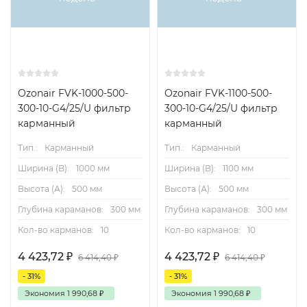
Ozonair FVK-1000-500-
Ozonair FVK-1100-500-
300-10-G4/25/U фильтр
300-10-G4/25/U фильтр
карманный
карманный
Тип.:
Карманный
Тип.:
Карманный
Ширина (B):
1000 мм
Ширина (B):
1100 мм
Высота (А):
500 мм
Высота (А):
500 мм
Глубина караманов:
300 мм
Глубина караманов:
300 мм
Кол-во карманов:
10
Кол-во карманов:
10
4 423,72
₽
4 423,72
₽
6 414,40
₽
6 414,40
₽
- 31%
- 31%
Экономия
1 990,68
₽
Экономия
1 990,68
₽