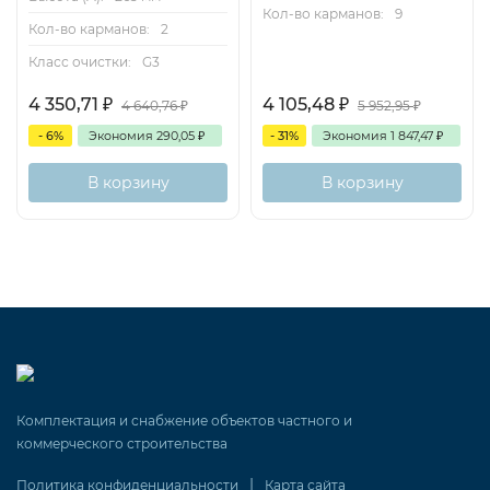
Кол-во карманов:
9
Кол-во карманов:
2
Класс очистки:
G3
4 350,71
₽
4 105,48
₽
4 640,76
₽
5 952,95
₽
- 6%
Экономия
290,05
₽
- 31%
Экономия
1 847,47
₽
В корзину
В корзину
Комплектация и снабжение объектов частного и
коммерческого строительства
|
Политика конфиденциальности
Карта сайта