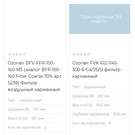
- Срок поставки: 3-5
недель -
Ozonair BFV-FFR-100-
Ozonair FVK-612-1145-
160-M5 (аналог BFR 100-
300-6-G4/25/U фильтр
160 Filter Coarse 70% арт.
карманный
5239) Фильтр
Тип.:
Карманный
воздушный карманный
Ширина (B):
612 мм
Тип.:
Карманный
Высота (А):
1145 мм
Ширина (B):
187 мм
Глубина караманов:
300 мм
Высота (А):
187 мм
Кол-во карманов:
6
Кол-во карманов:
2