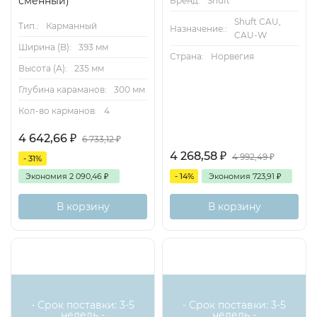
сменный)
Бренд:
Shuft
Shuft CAU,
Тип.:
Карманный
Назначение.:
CAU-W
Ширина (B):
393 мм
Страна:
Норвегия
Высота (А):
235 мм
Глубина караманов:
300 мм
Кол-во карманов:
4
4 642,66
₽
6 733,12
₽
4 268,58
₽
4 992,49
₽
- 31%
Экономия
2 090,46
₽
- 14%
Экономия
723,91
₽
В корзину
В корзину
- Срок поставки: 3-5
- Срок поставки: 3-5
недель -
недель -