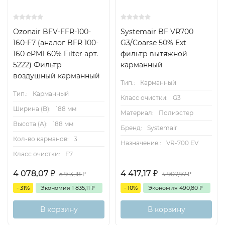
Ozonair BFV-FFR-100-
Systemair BF VR700
160-F7 (аналог BFR 100-
G3/Coarse 50% Ext
160 ePM1 60% Filter арт.
фильтр вытяжной
5222) Фильтр
карманный
воздушный карманный
Тип.:
Карманный
Тип.:
Карманный
Класс очистки:
G3
Ширина (B):
188 мм
Материал:
Полиэстер
Высота (А):
188 мм
Бренд:
Systemair
Кол-во карманов:
3
Назначение.:
VR-700 EV
Класс очистки:
F7
4 078,07
₽
4 417,17
₽
5 913,18
₽
4 907,97
₽
- 31%
Экономия
1 835,11
₽
- 10%
Экономия
490,80
₽
В корзину
В корзину