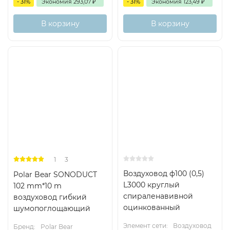
- 31%
Экономия
293,07
₽
- 31%
Экономия
123,49
₽
В корзину
В корзину
Хит
1
3
Воздуховод ф100 (0,5)
Polar Bear SONODUCT
L3000 круглый
102 mm*10 m
спираленавивной
воздуховод гибкий
оцинкованный
шумопоглощающий
Элемент сети:
Воздуховод
Бренд:
Polar Bear