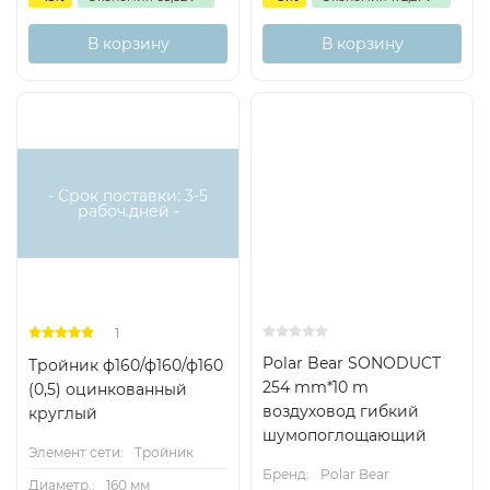
В корзину
В корзину
- Срок поставки: 3-5
рабоч.дней -
1
Polar Bear SONODUCT
Тройник ф160/ф160/ф160
254 mm*10 m
(0,5) оцинкованный
воздуховод гибкий
круглый
шумопоглощающий
Элемент сети:
Тройник
Бренд:
Polar Bear
Диаметр.:
160 мм