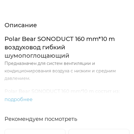
Описание
Характеристики
Отзывы (0)
Описание
Polar Bear SONODUCT 160 mm*10 m
воздуховод гибкий
шумопоглощающий
Предназначен для систем вентиляции и
кондиционирования воздуха с низким и средним
давлением.
Polar Bear SONODUCT 160 mm*10 m состит из:
подробнее
микроперфорированного воздуховода ALUDUCT,
обёрнутого полиэфирной плёнкой для
Рекомендуем посмотреть
предотвращения диффузии теплоизоляции;
25 мм слоя теплоизоляции, плотностью 16 кг/м3;