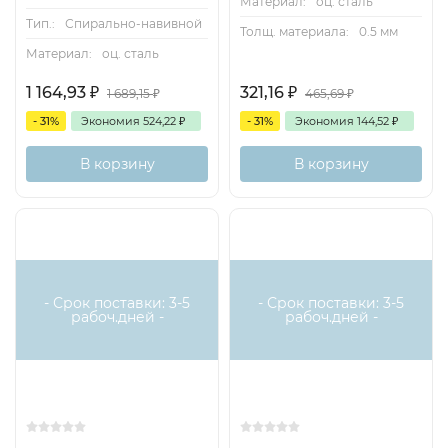
Материал:
оц. сталь
Тип.:
Спирально-навивной
Толщ. материала:
0.5 мм
Материал:
оц. сталь
1 164,93
₽
321,16
₽
1 689,15
₽
465,69
₽
- 31%
Экономия
524,22
₽
- 31%
Экономия
144,52
₽
В корзину
В корзину
- Срок поставки: 3-5
- Срок поставки: 3-5
рабоч.дней -
рабоч.дней -