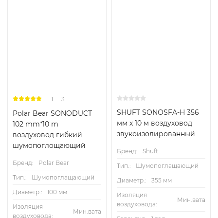
армированного наружного покрытия из
Хит
многослойной алюминиевой фольги и полиэфира.
Воздуховод SONODUCT 160 легко соединяется с
каналами круглого и овального сечения. Рабочая
температура от 30º до +140ºС, максимальное давление
2500 Па, максимальная скорость потока 30 м/с.
Стандартная длина воздуховода 10 м.
1
3
SHUFT SONOSFA-H 356
Polar Bear SONODUCT
мм х 10 м воздуховод
102 mm*10 m
звукоизолированный
воздуховод гибкий
шумопоглощающий
Бренд:
Shuft
Бренд:
Polar Bear
Тип.:
Шумопоглащающий
Тип.:
Шумопоглащающий
Диаметр.:
355 мм
Диаметр.:
100 мм
Изоляция
Мин.вата
воздуховода:
Изоляция
Мин.вата
воздуховода: