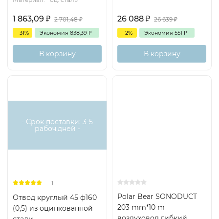
1 863,09
₽
26 088
₽
2 701,48
₽
26 639
₽
- 31%
Экономия
838,39
₽
- 2%
Экономия
551
₽
В корзину
В корзину
Хит
- Срок поставки: 3-5
рабоч.дней -
1
Polar Bear SONODUCT
Отвод круглый 45 ф160
203 mm*10 m
(0,5) из оцинкованной
воздуховод гибкий