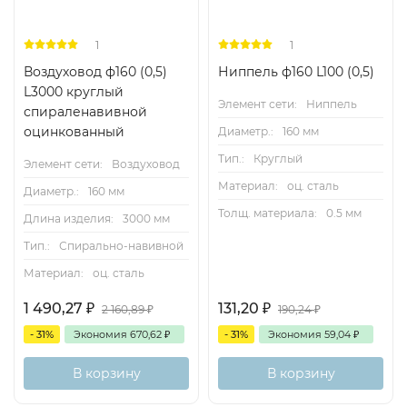
1
1
Воздуховод ф160 (0,5)
Ниппель ф160 L100 (0,5)
L3000 круглый
Элемент сети:
Ниппель
спираленавивной
оцинкованный
Диаметр.:
160 мм
Тип.:
Круглый
Элемент сети:
Воздуховод
Материал:
оц. сталь
Диаметр.:
160 мм
Толщ. материала:
0.5 мм
Длина изделия:
3000 мм
Тип.:
Спирально-навивной
Материал:
оц. сталь
1 490,27
₽
131,20
₽
2 160,89
₽
190,24
₽
- 31%
Экономия
670,62
₽
- 31%
Экономия
59,04
₽
В корзину
В корзину