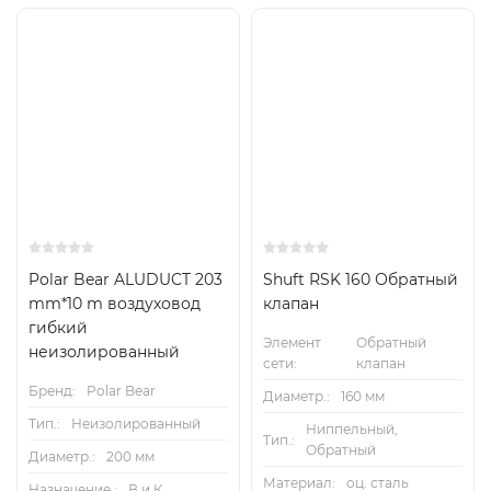
Polar Bear ALUDUCT 203
Shuft RSK 160 Обратный
mm*10 m воздуховод
клапан
гибкий
Элемент
Обратный
неизолированный
сети:
клапан
Бренд:
Polar Bear
Диаметр.:
160 мм
Тип.:
Неизолированный
Ниппельный,
Тип.:
Обратный
Диаметр.:
200 мм
Материал:
оц. сталь
Назначение.:
В и К