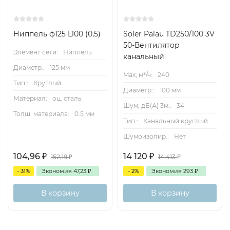
Ниппель ф125 L100 (0,5)
Soler Palau TD250/100 3V
50-Вентилятор
Элемент сети:
Ниппель
канальный
Диаметр.:
125 мм
Max, м³/ч:
240
Тип.:
Круглый
Диаметр.:
100 мм
Материал:
оц. сталь
Шум, дБ(А) 3м::
34
Толщ. материала:
0.5 мм
Тип.:
Канальный круглый
Шумоизолир.:
Нет
104,96
₽
14 120
₽
152,19
₽
14 413
₽
- 31%
Экономия
47,23
₽
- 2%
Экономия
293
₽
В корзину
В корзину