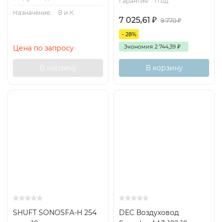
Гарантия:
1 год
Назначение.:
В и К
7 025,61
₽
9 770
₽
- 28%
Экономия
2 744,39
₽
Цена по запросу
В корзину
В корзину
SHUFT SONOSFA-H 254
DEC Воздуховод