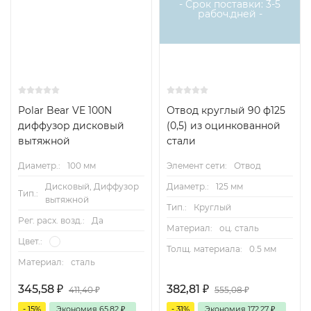
- Срок поставки: 3-5
рабоч.дней -
Polar Bear VE 100N
Отвод круглый 90 ф125
диффузор дисковый
(0,5) из оцинкованной
вытяжной
стали
Диаметр.:
100 мм
Элемент сети:
Отвод
Дисковый, Диффузор
Диаметр.:
125 мм
Тип.:
вытяжной
Тип.:
Круглый
Рег. расх. возд.:
Да
Материал:
оц. сталь
Цвет.:
Толщ. материала:
0.5 мм
Материал:
сталь
345,58
₽
382,81
₽
411,40
₽
555,08
₽
- 15%
Экономия
65,82
₽
- 31%
Экономия
172,27
₽