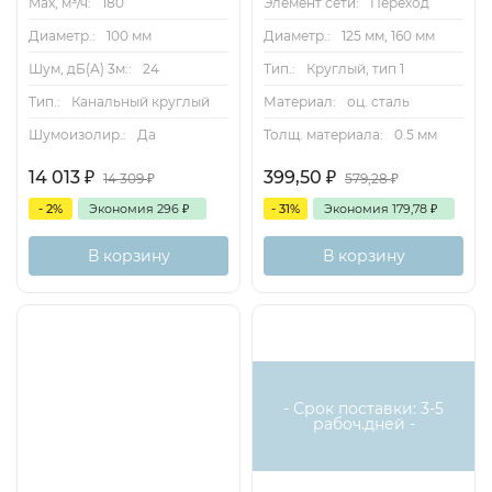
Max, м³/ч:
180
Элемент сети:
Переход
Диаметр.:
100 мм
Диаметр.:
125 мм, 160 мм
Шум, дБ(А) 3м::
24
Тип.:
Круглый, тип 1
Тип.:
Канальный круглый
Материал:
оц. сталь
Шумоизолир.:
Да
Толщ. материала:
0.5 мм
14 013
₽
399,50
₽
14 309
₽
579,28
₽
- 2%
Экономия
296
₽
- 31%
Экономия
179,78
₽
В корзину
В корзину
- Срок поставки: 3-5
рабоч.дней -