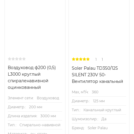
1
1
Воздуховод ф200 (0,5)
Soler Palau TD350/125
L3000 круглый
SILENT 230V 50-
спираленавивной
Вентилятор канальный
оцинкованный
Max, м³/ч:
360
Элемент сети:
Воздуховод
Диаметр.:
125 мм
Диаметр.:
200 мм
Тип.:
Канальный круглый
Длина изделия:
3000 мм
Шумоизолир.:
Да
Тип.:
Спирально-навивной
Бренд:
Soler Palau
Материал:
оц. сталь