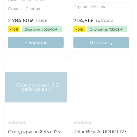
Страна:
Россия
Страна:
Сербия
2 784,60
₽
704,61
₽
3 315
₽
1 438,30
₽
- 16%
Экономия
530,40
₽
- 51%
Экономия
733,69
₽
В корзину
В корзину
- Срок поставки: 3-5
рабоч.дней -
Отвод круглый 45 ф125
Polar Bear ALUDUCT 127