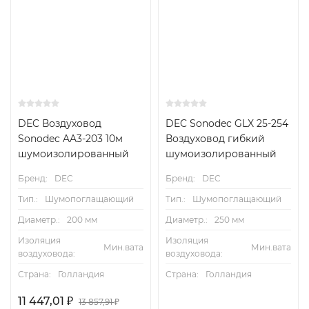
DEC Воздуховод
DEC Sonodec GLX 25-254
Sonodec AA3-203 10м
Воздуховод гибкий
шумоизолированный
шумоизолированный
Бренд:
DEC
Бренд:
DEC
Тип.:
Шумопоглащающий
Тип.:
Шумопоглащающий
Диаметр.:
200 мм
Диаметр.:
250 мм
Изоляция
Изоляция
Мин.вата
Мин.вата
воздуховода:
воздуховода:
Страна:
Голландия
Страна:
Голландия
11 447,01
₽
13 857,91
₽