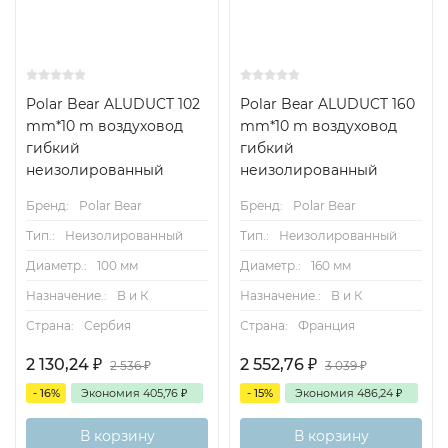
Polar Bear ALUDUCT 102
Polar Bear ALUDUCT 160
mm*10 m воздуховод
mm*10 m воздуховод
гибкий
гибкий
неизолированный
неизолированный
Бренд:
Polar Bear
Бренд:
Polar Bear
Тип.:
Неизолированный
Тип.:
Неизолированный
Диаметр.:
100 мм
Диаметр.:
160 мм
Назначение.:
В и К
Назначение.:
В и К
Страна:
Сербия
Страна:
Франция
2 130,24
₽
2 552,76
₽
2 536
₽
3 039
₽
- 16%
Экономия
405,76
₽
- 15%
Экономия
486,24
₽
В корзину
В корзину