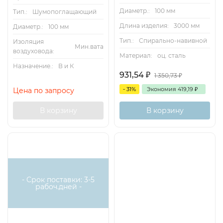
Диаметр.:
100 мм
Тип.:
Шумопоглащающий
Длина изделия:
3000 мм
Диаметр.:
100 мм
Тип.:
Спирально-навивной
Изоляция
Мин.вата
воздуховода:
Материал:
оц. сталь
Назначение.:
В и К
931,54
₽
1 350,73
₽
- 31%
Экономия
419,19
₽
Цена по запросу
В корзину
В корзину
- Срок поставки: 3-5
рабоч.дней -