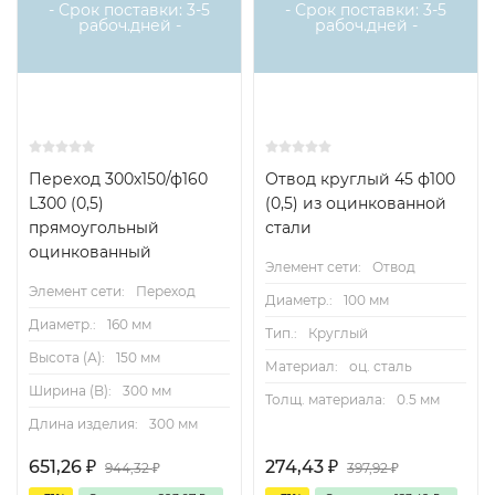
- Срок поставки: 3-5
- Срок поставки: 3-5
рабоч.дней -
рабоч.дней -
Переход 300х150/ф160
Отвод круглый 45 ф100
L300 (0,5)
(0,5) из оцинкованной
прямоугольный
стали
оцинкованный
Элемент сети:
Отвод
Элемент сети:
Переход
Диаметр.:
100 мм
Диаметр.:
160 мм
Тип.:
Круглый
Высота (А):
150 мм
Материал:
оц. сталь
Ширина (B):
300 мм
Толщ. материала:
0.5 мм
Длина изделия:
300 мм
651,26
₽
274,43
₽
944,32
₽
397,92
₽