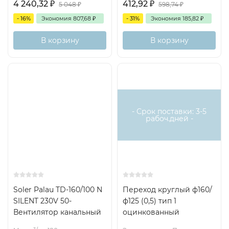
4 240,32
₽
412,92
₽
5 048
₽
598,74
₽
- 16%
Экономия
807,68
₽
- 31%
Экономия
185,82
₽
В корзину
В корзину
- Срок поставки: 3-5
рабоч.дней -
Soler Palau TD-160/100 N
Переход круглый ф160/
SILENT 230V 50-
ф125 (0,5) тип 1
Вентилятор канальный
оцинкованный