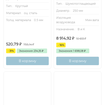
Тип.:
Шумопоглащающий
Тип.:
Круглый
Диаметр.:
250 мм
Материал:
оц. сталь
Изоляция
Мин.вата
Толщ. материала:
0.5 мм
воздуховода:
Назначение.:
В и К
8 914,92
₽
10 613
₽
520,79
₽
755,14
₽
- 16%
- 31%
Экономия
234,35
₽
Экономия
1 698,08
₽
В корзину
В корзину