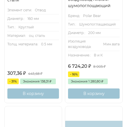
стали
шумопоглощающий
Элемент сети:
Отвод
Бренд:
Polar Bear
Диаметр.:
160 мм
Тип.:
Шумопоглащающий
Тип.:
Круглый
Диаметр.:
200 мм
Материал:
оц. сталь
Изоляция
Мин.вата
Толщ. материала:
0.5 мм
воздуховода:
Назначение.:
В и К
6 724,20
₽
8 005
₽
307,36
₽
445,68
₽
- 16%
- 31%
Экономия
138,31
₽
Экономия
1 280,80
₽
В корзину
В корзину
Хит