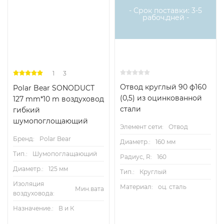
- Срок поставки: 3-5
рабоч.дней -
1
3
Отвод круглый 90 ф160
Polar Bear SONODUCT
(0,5) из оцинкованной
127 mm*10 m воздуховод
стали
гибкий
шумопоглощающий
Элемент сети:
Отвод
Бренд:
Polar Bear
Диаметр.:
160 мм
Тип.:
Шумопоглащающий
Радиус, R:
160
Диаметр.:
125 мм
Тип.:
Круглый
Изоляция
Материал:
оц. сталь
Мин.вата
воздуховода:
Назначение.:
В и К