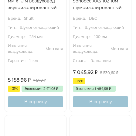
мм х 10 м воздуховод
Sonodec AA3-102 10м
звукоизолированный
шумоизолированный
Бренд:
Shuft
Бренд:
DEC
Тип.:
Шумопоглащающий
Тип.:
Шумопоглащающий
Диаметр.:
254 мм
Диаметр.:
100 мм
Изоляция
Изоляция
Мин.вата
Мин.вата
воздуховода:
воздуховода:
Гарантия:
1 год
Страна:
Голландия
7 045,92
₽
8 530,60
₽
5 158,96
₽
7 570
₽
- 17%
- 31%
Экономия
2 411,05
₽
Экономия
1 484,68
₽
В корзину
В корзину