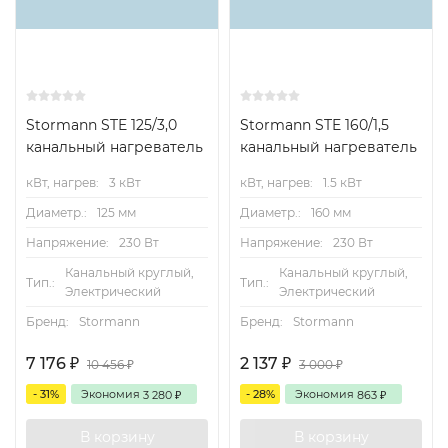
Stormann STE 125/3,0
Stormann STE 160/1,5
канальный нагреватель
канальный нагреватель
кВт, нагрев:
3 кВт
кВт, нагрев:
1.5 кВт
Диаметр.:
125 мм
Диаметр.:
160 мм
Напряжение:
230 Вт
Напряжение:
230 Вт
Канальный круглый,
Канальный круглый,
Тип.:
Тип.:
Электрический
Электрический
Бренд:
Stormann
Бренд:
Stormann
7 176
2 137
₽
₽
10 456
3 000
₽
₽
- 31%
Экономия
- 28%
Экономия
3 280
863
₽
₽
В корзину
В корзину