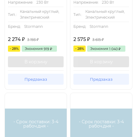
Напряжение:
230 Вт
Напряжение:
230 Вт
Канальный круглый,
Канальный круглый,
Тип.:
Тип.:
Электрический
Электрический
Бренд:
Stormann
Бренд:
Stormann
2 274
2 575
₽
₽
3 193
3 615
₽
₽
- 28%
Экономия
- 28%
Экономия
919
1 040
₽
₽
В корзину
В корзину
Предзаказ
Предзаказ
Есть аналог
Есть аналог
- Срок поставки: 3-4
- Срок поставки: 3-4
рабоч.дня -
рабоч.дня -