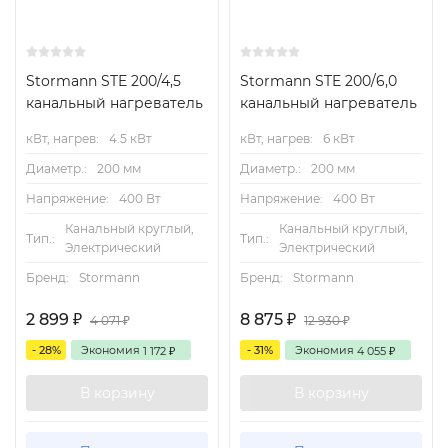
Stormann STE 200/4,5
Stormann STE 200/6,0
канальный нагреватель
канальный нагреватель
кВт, нагрев:
4.5 кВт
кВт, нагрев:
6 кВт
Диаметр.:
200 мм
Диаметр.:
200 мм
Напряжение:
400 Вт
Напряжение:
400 Вт
Канальный круглый,
Канальный круглый,
Тип.:
Тип.:
Электрический
Электрический
Бренд:
Stormann
Бренд:
Stormann
2 899
8 875
₽
₽
4 071
12 930
₽
₽
- 28%
Экономия
- 31%
Экономия
1 172
4 055
₽
₽
В корзину
В корзину