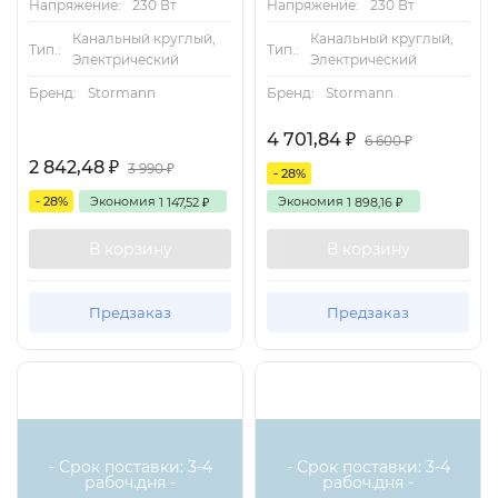
Напряжение:
230 Вт
Напряжение:
230 Вт
Канальный круглый,
Канальный круглый,
Тип.:
Тип.:
Электрический
Электрический
Бренд:
Stormann
Бренд:
Stormann
4 701,84
₽
6 600
₽
2 842,48
₽
3 990
₽
- 28%
- 28%
Экономия
Экономия
1 147,52
1 898,16
₽
₽
В корзину
В корзину
Предзаказ
Предзаказ
Есть аналог
Есть аналог
- Срок поставки: 3-4
- Срок поставки: 3-4
рабоч.дня -
рабоч.дня -