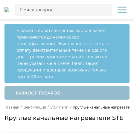
В связи с волатильностью курсов валют
применяется динамическое
ценообразование. Выставленные счета на
оплату действительны в течение одного
дня. Просим ориентироваться только на
цены указанные в счёте. Реализация
продукции и доставка возможна только
при 100% оплате.
КАТАЛОГ ТОВАРОВ
Главная
/
Вентиляция
/
Stormann
/
Круглые канальные нагреватели
Круглые канальные нагреватели STE