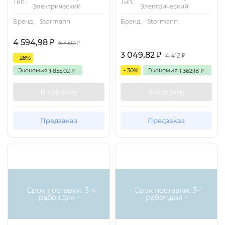
Тип.:
Тип.:
Электрический
Электрический
Бренд:
Stormann
Бренд:
Stormann
4 594,98
₽
6 450
₽
3 049,82
₽
4 412
₽
- 28%
Экономия
- 30%
Экономия
1 855,02
1 362,18
₽
₽
В корзину
В корзину
Предзаказ
Предзаказ
Есть аналог
Есть аналог
- Срок поставки: 3-4
- Срок поставки: 3-4
рабоч.дня -
рабоч.дня -