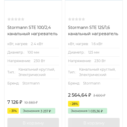
Stormann STE 100/2,4
Stormann STE 125/1,6
канальный нагреватель
канальный нагреватель
кВт, нагрев:
2.4 кВт
кВт, нагрев:
1.6 кВт
Диаметр.:
100 мм
Диаметр.:
125 мм
Напряжение:
230 Вт
Напряжение:
230 Вт
Канальный круглый,
Канальный круглый,
Тип.:
Тип.:
Электрический
Электрический
Бренд:
Stormann
Бренд:
Stormann
2 564,64
₽
3 600
₽
7 126
₽
10 383
₽
- 28%
- 31%
Экономия
Экономия
3 257
1 035,36
₽
₽
В корзину
В корзину