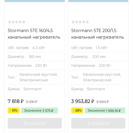
Stormann STE 160/4,5
Stormann STE 200/1,5
канальный нагреватель
канальный нагреватель
кВт, нагрев:
4.5 кВт
кВт, нагрев:
1.5 кВт
Диаметр.:
160 мм
Диаметр.:
200 мм
Напряжение:
230 Вт
Напряжение:
230 Вт
Канальный круглый,
Канальный круглый,
Тип.:
Тип.:
Электрический
Электрический
Бренд:
Stormann
Бренд:
Stormann
7 818
3 953,82
₽
₽
11 391
5 550
₽
₽
- 31%
Экономия
- 28%
Экономия
3 573
1 596,18
₽
₽
В корзину
В корзину