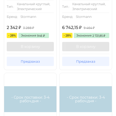
Канальный круглый,
Канальный круглый,
Тип.:
Тип.:
Электрический
Электрический
Бренд:
Stormann
Бренд:
Stormann
2 342
6 742,15
₽
₽
3 288
9 464
₽
₽
- 28%
Экономия
- 28%
Экономия
946
2 721,85
₽
₽
В корзину
В корзину
Предзаказ
Предзаказ
Есть аналог
Есть аналог
- Срок поставки: 3-4
- Срок поставки: 3-4
рабоч.дня -
рабоч.дня -