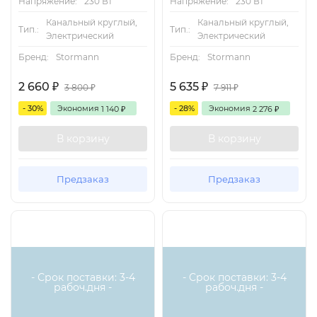
Напряжение:
230 Вт
Напряжение:
230 Вт
Канальный круглый,
Канальный круглый,
Тип.:
Тип.:
Электрический
Электрический
Бренд:
Stormann
Бренд:
Stormann
2 660
5 635
₽
₽
3 800
7 911
₽
₽
- 30%
Экономия
- 28%
Экономия
1 140
2 276
₽
₽
В корзину
В корзину
Предзаказ
Предзаказ
Есть аналог
Есть аналог
- Срок поставки: 3-4
- Срок поставки: 3-4
рабоч.дня -
рабоч.дня -