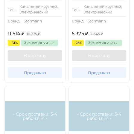
Канальный круглый,
Канальный круглый,
Тип.:
Тип.:
Электрический
Электрический
Бренд:
Stormann
Бренд:
Stormann
11 514
5 375
₽
₽
16 775
7 545
₽
₽
- 31%
Экономия
- 28%
Экономия
5 261
2 170
₽
₽
В корзину
В корзину
Предзаказ
Предзаказ
Есть аналог
Есть аналог
- Срок поставки: 3-4
- Срок поставки: 3-4
рабоч.дня -
рабоч.дня -