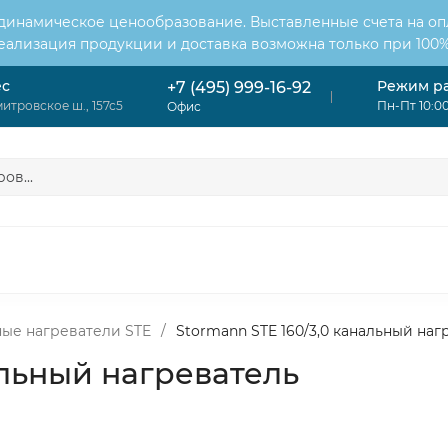
 динамическое ценообразование. Выставленные счета на оп
Реализация продукции и доставка возможна только при 100%
ес
Режим р
+7 (495) 999-16-92
итровское ш., 157с5
Пн-Пт 10:00
Офис
ОНДИЦИОНЕРЫ
ВЕНТИЛЯЦИЯ
ОТОПЛЕНИЕ
ЦИЯ
ные нагреватели STE
/
Stormann STE 160/3,0 канальный наг
альный нагреватель