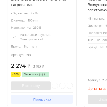
нагреватель
Воздухона
Габаритные размеры
электриче
кВт, нагрев:
2 кВт
кВт, нагрев:
Диаметр.:
160 мм
Диаметр.:
1
Напряжение:
230 Вт
Схемы подключения круглых нагреват
Напряжение
Канальный круглый,
Тип.:
Электрический
Тип.:
Канал
Бренд:
Stormann
Бренд:
NE
Технические характеристики круглых 
Артикул:
298
2 274
₽
3 193
₽
- 28%
Экономия
919
₽
Артикул:
25
В корзину
Цена по з
В ко
Предзаказ