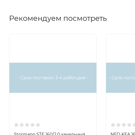
Вариант установки клеммной коробкой вниз запрещен,
Рекомендуем посмотреть
Все канальные нагреватели имеют встроенную защиту 
биметаллических термовыключателя с самовозвратом, 
температурой срабатывания 130°С для защиты от пожар
Есть аналог
Есть анало
- Большой диапазон мощностей - от 0,6 до 24 КВт
- Нагревательные элементы из нержавеющей стали
- Регулировка температуры
- Срок поставки: 3-4 рабоч.дня -
- Срок пост
- Встроенные биметаллические термовыключатели
- Оцинкованный стальной корпус
- ТЭНы повышенной надежности
- Степень защиты IP 43
Stormann STE 160/2,0 канальный
NED KEA 1