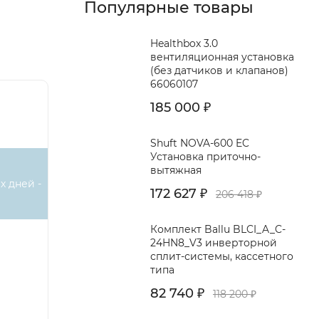
Популярные товары
Healthbox 3.0
висимых
вентиляционная установка
(без датчиков и клапанов)
66060107
185 000
₽
Shuft NOVA-600 EC
Установка приточно-
вытяжная
х дней -
172 627
₽
206 418
₽
Комплект Ballu BLCI_A_C-
24HN8_V3 инверторной
сплит-системы, кассетного
типа
82 740
₽
118 200
₽