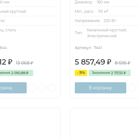
60 мм
Диаметр.:
160 мм
ьный круглый
Min., расх.:
110 м³
тос
Напряжение:
230 Вт
оц. сталь
Канальный круглый,
Тип.:
Электрический
1844
Артикул:
7441
,12
5 857,49
₽
₽
13 068
8 595
₽
₽
номия
- 31%
Экономия
2 090,88
2 737,51
₽
₽
рзину
В корзину