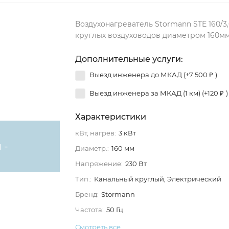
Воздухонагреватель Stormann STE 160/3,
круглых воздуховодов диаметром 160м
Дополнительные услуги:
Выезд инженера до МКАД (+
7 500
)
₽
Выезд инженера за МКАД (1 км) (+
120
)
₽
Характеристики
кВт, нагрев:
3 кВт
 -
Диаметр.:
160 мм
Напряжение:
230 Вт
Тип.:
Канальный круглый, Электрический
Бренд:
Stormann
Частота:
50 Гц
Смотреть все