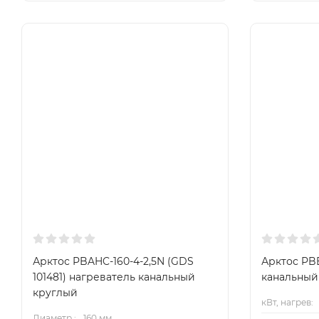
Арктос PBAHC-160-4-2,5N (GDS
Арктос PBE
101481) нагреватель канальный
канальный
круглый
кВт, нагрев:
Диаметр.:
160 мм