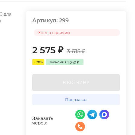
0 для
Артикул:
299
м
нет в наличии
2 575
₽
3 615
₽
- 28%
Экономия
1 040
₽
В КОРЗИНУ
Предзаказ
Заказать
через: