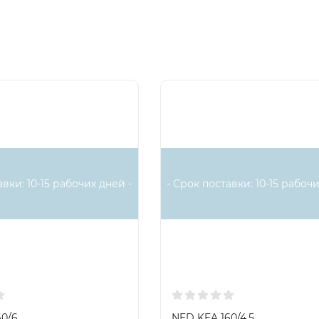
от перегрева, В составе электрокалорифера есть два неза
Один с температурой срабатывания 80 °С, а КВторой с
а,
г
Есть аналог
авки: 10-15 рабочих дней -
- Срок поставки: 10-15 рабочи
60/6
NED KEA 160/4,5