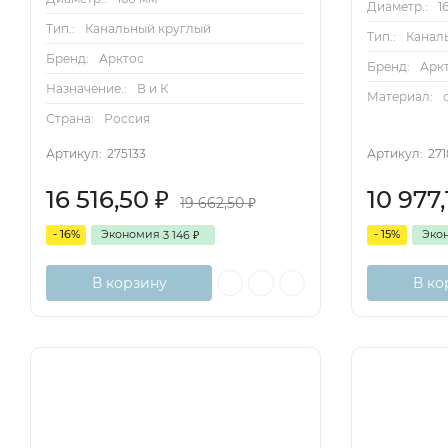
Диаметр.:
1
Тип.:
Канальный круглый
Тип.:
Канал
Бренд:
Арктос
Бренд:
Арк
Назначение.:
В и К
Материал:
Страна:
Россия
Артикул:
275133
Артикул:
27
16 516,50
10 977
₽
19 662,50
₽
- 16%
Экономия
- 15%
Эко
3 146
₽
В корзину
В ко