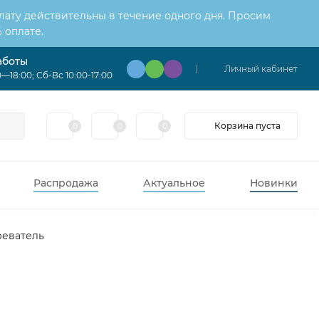
лату действительны в течение одного дня. Просим
 оплате.
аботы
Личный кабинет
—18:00; Сб-Вс 10:00-17:00
Корзина пуста
0
0
0
Распродажа
Актуальное
Новинки
реватель