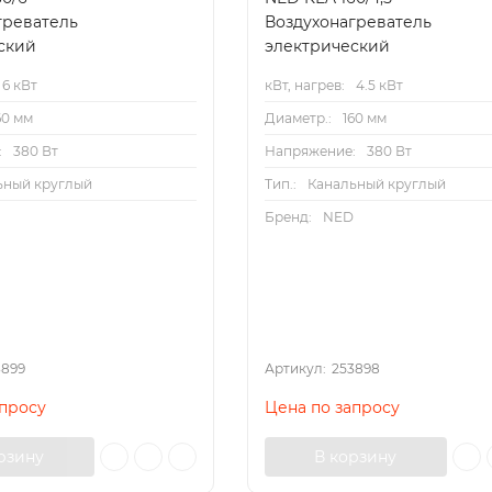
греватель
Воздухонагреватель
ский
электрический
6 кВт
кВт, нагрев:
4.5 кВт
60 мм
Диаметр.:
160 мм
елей STE
:
380 Вт
Напряжение:
380 Вт
ьный круглый
Тип.:
Канальный круглый
D
Бренд:
NED
электрических нагревателей серии STE
3899
Артикул:
253898
апросу
Цена по запросу
рзину
В корзину