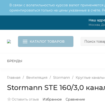
В связи с волатильностью курсов валют применяется
ориентироваться только на цены указанные в счёте. 
Наш адр
О нас
Услуги
Доставка и оплата
Москва, Дм
Обмен и возврат
Контакты
Корзина
КАТАЛОГ ТОВАРОВ
БРЕНДЫ
ВСЕ ДЛЯ МОНТАЖА И СЕРВИСА
К
ВОДОСНАБЖЕНИЕ
КАНАЛИЗА
Главная
/
Вентиляция
/
Stormann
/
Круглые каналь
Stormann STE 160/3,0 кан
Оставить отзыв
Избранное
Сравнение